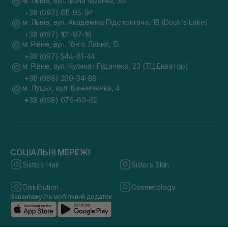
м. Львів, вул. Івана Франка, 36
Де купити аксесуари для волосся онлайн?
+38 (097) 611-95-94
м. Львів, вул. Академіка Підстригача, 1В (Duck's Lake)
Запрошуємо покупців ознайомитися з каталогом і цінами на
професійні аксесуари для волосся в інтернет-магазині
+38 (097) 101-97-16
Sisters. Відмінний асортимент сайту дасть змогу вибрати
м. Рівне, вул. 16-го Липня, 15
девайс, що максимально підходить під потреби покупця та
+38 (097) 544-61-44
виділений бюджет. Якщо купити аксесуари для догляду за
м. Рівне, вул. Кулика і Гудачека, 23 (ТЦ Екватор)
волоссям, ви зробите життя комфортнішим, додавши до
нього нотку практичності та краси.​
+38 (068) 209-34-88
м. Луцьк, вул. Винниченка, 4
+38 (098) 076-60-62
СОЦІАЛЬНІ МЕРЕЖІ
Sisters Hair
Sisters Skin
Distribution
Cosmetology
Завантажуйте мобільний додаток