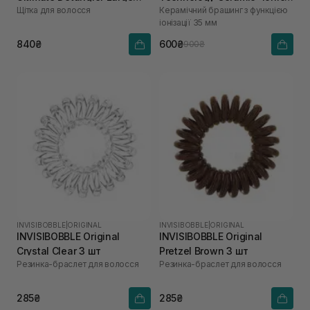
Щітка для волосся
Керамічний брашинг з функцією
Black Gloss
Brush 35 mm
іонізації 35 мм
840₴
600₴
900₴
INVISIBOBBLE
|
ORIGINAL
INVISIBOBBLE
|
ORIGINAL
INVISIBOBBLE Original
INVISIBOBBLE Original
Crystal Clear 3 шт
Pretzel Brown 3 шт
Резинка-браслет для волосся
Резинка-браслет для волосся
285₴
285₴