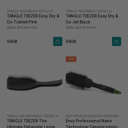
TANGLE TEEZER
|
EASY DRY & CO
TANGLE TEEZER
|
EASY DRY & CO
TANGLE TEEZER Easy Dry &
TANGLE TEEZER Easy Dry &
Go Tickled Pink
Go Jet Black
Щітка для волосся
Щітка для волосся
940₴
940₴
-33%
TANGLE TEEZER
|
TANGLE TEEZER LARGE
ENVY PROFESSIONAL
|
PROFESSIONAL NANO
TANGLE TEEZER The
Envy Professional Nano
Ultimate Detangler Large
Technology Ceramic+Ionic