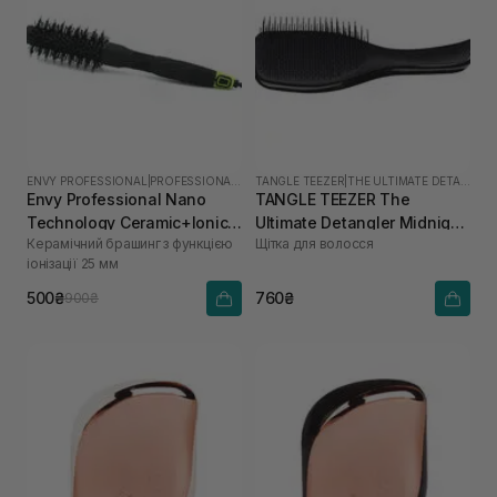
ENVY PROFESSIONAL
|
PROFESSIONAL NANO
TANGLE TEEZER
|
THE ULTIMATE DETANGLER
Envy Professional Nano
TANGLE TEEZER The
Technology Ceramic+Ionic
Ultimate Detangler Midnight
Керамічний брашинг з функцією
Щітка для волосся
Brush 25 mm
Black
іонізації 25 мм
500₴
760₴
900₴