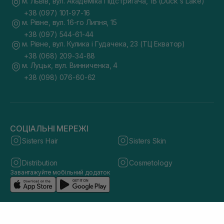
м. Львів, вул. Академіка Підстригача, 1В (Duck's Lake)
+38 (097) 101-97-16
м. Рівне, вул. 16-го Липня, 15
+38 (097) 544-61-44
м. Рівне, вул. Кулика і Гудачека, 23 (ТЦ Екватор)
+38 (068) 209-34-88
м. Луцьк, вул. Винниченка, 4
+38 (098) 076-60-62
СОЦІАЛЬНІ МЕРЕЖІ
Sisters Hair
Sisters Skin
Distribution
Cosmetology
Завантажуйте мобільний додаток