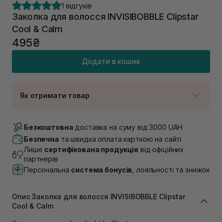
1 відгуків
Заколка для волосся INVISIBOBBLE Clipstar
Cool & Calm
495₴
Додати в кошик
Як отримати товар
Доставка Новою Поштою
В наявності
Безкоштовна
доставка на суму від 3000 UAH
Самовивіз м. Луцьк, вул. Винниченка 4
Безпечна
та швидка оплата карткою на сайті
В наявності
Лише
сертифікована продукція
від офіційних
Самовивіз м. Львів, вул. Академіка Підстригача, 1В
партнерів
(Duck’s Lake)
Персональна
система бонусів
, лояльності та знижок
В наявності
Самовивіз м. Львів, вул. Івана Франка 36
В наявності
Опис Заколка для волосся INVISIBOBBLE Clipstar
Самовивіз м. Львів, вул. Степана Бандери 45
Cool & Calm
В наявності