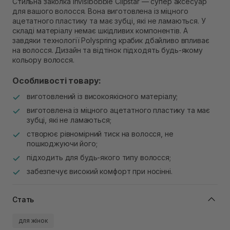
Стильна заколка Invisibobble Clipstar — супер аксесуар
Самовивіз м. Рівне, вул. 16-го Липня, 15
для вашого волосся. Вона виготовлена із міцного
В наявності
ацетатного пластику та має зубці, які не ламаються. У
Самовивіз м. Рівне, вул. Кулика і Гудачека 23 (ТЦ
складі матеріалу немає шкідливих компонентів. А
Екватор)
завдяки технології Polyspring крабик дбайливо впливає
В наявності
на волосся. Дизайн та відтінок підходять будь-якому
кольору волосся.
Особливості товару:
виготовлений із високоякісного матеріалу;
виготовлена із міцного ацетатного пластику та має
зубці, які не ламаються;
створює рівномірний тиск на волосся, не
пошкоджуючи його;
підходить для будь-якого типу волосся;
забезпечує високий комфорт при носінні.
Стать
для жінок