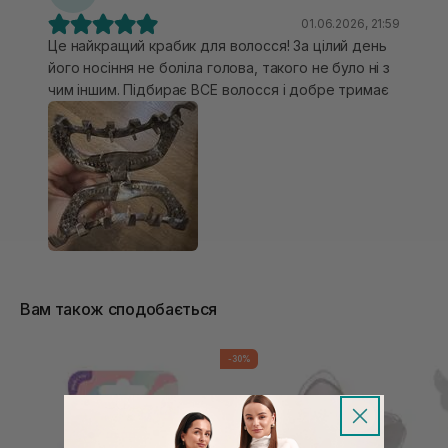
01.06.2026, 21:59
Це найкращий крабик для волосся! За цілий день
його носіння не боліла голова, такого не було ні з
чим іншим. Підбирає ВСЕ волосся і добре тримає
Вам також сподобається
-30%