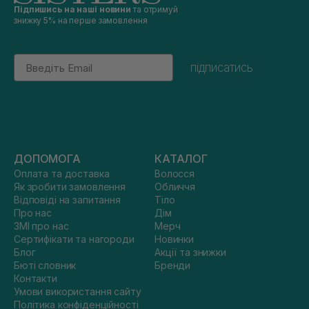
Підпишись на наші новини
та отримуй
знижку 5% на перше замовлення
Email
підписатись
ДОПОМОГА
КАТАЛОГ
Оплата та доставка
Волосся
Як зробити замовлення
Обличчя
Відповіді на запитання
Тіло
Про нас
Дім
ЗМІ про нас
Мерч
Сертифікати та нагороди
Новинки
Блог
Акції та знижки
Бюті словник
Бренди
Контакти
Умови використання сайту
Політика конфіденційності