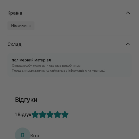
Країна
Німеччина
Склад
полімерний матеріал
Склад засобу може змінюватись виробником.
Перед використанням ознайомтесь з інформацією на упаковці.
Відгуки
1 Відгук
В
Віта