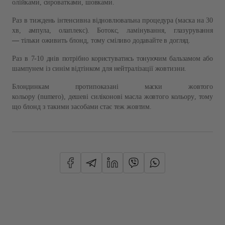
олійками
,
сироватками
,
шовками
.
Раз в тиждень інтенсивна відновлювальна процедура
(
маска на
30
хв
,
ампула
,
олаплекс
).
Ботокс
,
ламінування
,
глазурування
—
тільки оживить блонд
,
тому сміливо додавайте в догляд
.
Раз в
7-10
днів потрібно користуватись тонуючим бальзамом або
шампунем із синім відтінком для нейтралізації жовтизни
.
Блондинкам протипоказані маски жовтого
кольору
(numero)
,
дешеві силіконові масла жовтого кольору
,
тому
що блонд з такими засобами стає теж жовтим
.