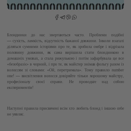
Блондинки до нас звертаються часто
.
Проблеми подібні
—
сухість
,
ламкість
,
відсутність бажаної довжини
.
Інколи взагалі
діляться сумними історіями про те, як зробила омбре і відрізала
половину довжини
,
як сама вирішила стати блондинкою в
домашніх умовах, а стала рижулькою і потім зафарбувала це все
«безобразіє» в чорний
,
і про те
,
як майстер знімав фольгу разом із
волоссям зі словами
:
«Ой
,
перетримала
».
Тому правило
number
—
on
е
!
висвітлення волосся довіряйте тільки хорошому майстру
,
професіоналу своєї справи
.
Не проводьте над собою
експериментів
!
Наступні правила присвячені всім хто любить блонд і іншою себе
не уявляє.