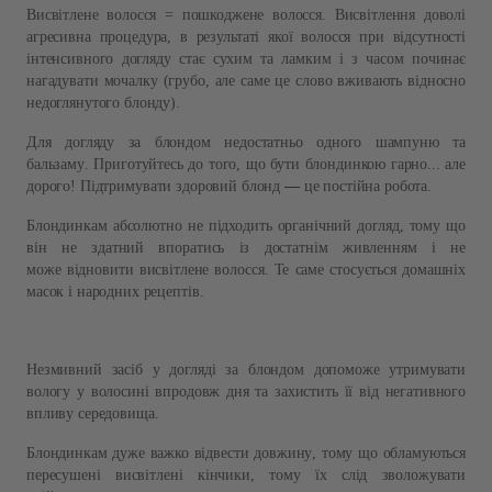
Висвітлене волосся
=
пошкоджене волосся
.
Висвітлення доволі
агресивна процедура
,
в результаті якої волосся при відсутності
інтенсивного догляду стає сухим та ламким і з часом починає
нагадувати мочалку (г
рубо
,
але саме це слово вживають відносно
недоглянутого блонду
).
Д
ля догляду за блондом недостатньо одного шампуню та
бальзаму
.
Приготуйтесь до того
,
що бути блондинкою гарно
...
але
—
дорого
!
Підтримувати здоровий блонд
це постійна робота
.
Блондинкам абсолютно не підходить органічний догляд
,
тому що
він не здатний впоратись із достатнім живленням і не
може відновити висвітлене волосся
.
Те саме стосується домашніх
масок і народних рецептів
.
Незмивний засіб у догляді за блондом допоможе утримувати
вологу у волосині впродовж дня та захистить її від негативного
впливу середовища.
Блондинкам дуже важко відвести довжину
,
тому що обламуються
пересушені висвітлені кінчики
,
тому їх слід зволожувати