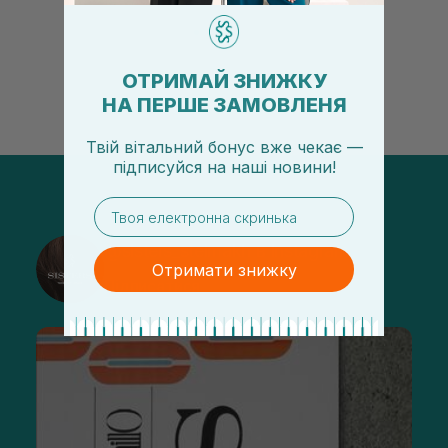
правильне очищення шкіри голови, грамотну техніку
економлять час для створення
сушіння та використання стайлінгу, який пі...
щоденному використанні цих 
ОТРИМАЙ ЗНИЖКУ
НА ПЕРШЕ ЗАМОВЛЕНЯ
Твій вітальний бонус вже чекає —
підписуйся
на
наші новини!
email
@sisters_stelmakh в Instagram
Отримати знижку
Підписатися