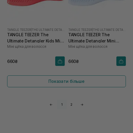
TANGLE TEEZER
|
THE ULTIMATE DETANGLER MINI
TANGLE TEEZER
|
THE ULTIMATE DETANGLER MINI
TANGLE TEEZER The
TANGLE TEEZER The
Ultimate Detangler Kids Mini
Ultimate Detangler Mini
Міні щітка для волосся
Міні щітка для волосся
Pink Punch
Digital Lavender
660₴
660₴
Показати більше
←
1
2
→