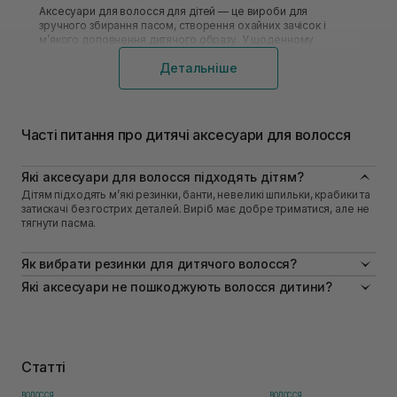
Аксесуари для волосся для дітей — це вироби для
зручного збирання пасом, створення охайних зачісок і
м’якого доповнення дитячого образу. У щоденному
використанні важливо вибирати
аксесуари для волосся
, які
Детальніше
не тягнуть пасма, не дряпають шкіру голови та добре
тримаються протягом дня.
Часті питання про дитячі аксесуари для волосся
Які аксесуари для волосся підходять дітям?
Дітям підходять м’які резинки, банти, невеликі шпильки, крабики та
затискачі без гострих деталей. Виріб має добре триматися, але не
тягнути пасма.
Як вибрати резинки для дитячого волосся?
Для тонких локонів краще брати м’які текстильні резинки без
Які аксесуари не пошкоджують волосся дитини?
металевих елементів. Для густих пасом підійдуть щільніші моделі,
Менше травмують волосинки вироби з гладкою поверхнею,
що не зісковзують протягом дня.
м’яким покриттям і без гострої фурнітури. Також важливо не
затягувати зачіску надто туго.
Як підібрати аксесуари для волосся для дітей
Статті
Дитячі аксесуари для волосся потрібно вибирати за віком
дитини, густотою пасом і тим, як довго зачіска має
ВОЛОССЯ
ВОЛОССЯ