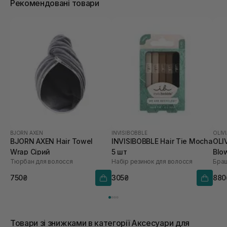
Рекомендовані товари
BJORN AXEN
INVISIBOBBLE
OLIV
BJORN AXEN Hair Towel
INVISIBOBBLE Hair Tie Mocha
OLI
Wrap Сірий
5 шт
Blo
Тюрбан для волосся
Набір резинок для волосся
Браш
Coo
750₴
305₴
880
Товари зі знижками в категорії Аксесуари для