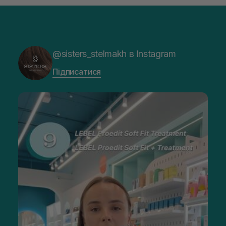
без зайвого декору. Вони зручні й для щоденного догляду
та не створюють зайвого дискомфорту дитині. Якщо після
резинки залишаються заломи, а шкіра червоніє або
свербить, краще замінити її на м’якший варіант.
Купити аксесуари для волосся для дітей в
@sisters_stelmakh в Instagram
інтернет-магазині SISTERS
У SISTERS можна знайти щітки, резинки, шпильки, банти,
Підписатися
крабики та інші прикраси для волосся дитячі для створення
зачісок. У нашому каталозі зручно підібрати вироби для
щоденного використання, святкових образів і швидкого
збирання пасом перед прогулянкою чи заняттями.
У нас також представлений
догляд за волоссям
, який можна
поєднувати з аксесуарами для м’якості, блиску та легшого
розчісування. SISTERS працює виключно з офіційними
постачальниками, пропонує оригінальні товари,
доставлення Україною, знижки та акційні пропозиції.