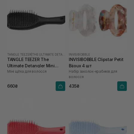
TANGLE TEEZER
|
THE ULTIMATE DETANGLER MINI
INVISIBOBBLE
TANGLE TEEZER The
INVISIBOBBLE Clipstar Petit
Ultimate Detangler Mini
Bijoux 4 шт
Міні щітка для волосся
Набір заколок-крабиків для
Liquorice Black
волосся
660₴
435₴