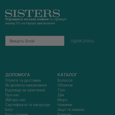
Підпишись на наші новини
та отримуй
знижку 5% на перше замовлення
Email
підписатись
ДОПОМОГА
КАТАЛОГ
Оплата та доставка
Волосся
Як зробити замовлення
Обличчя
Відповіді на запитання
Тіло
Про нас
Дім
ЗМІ про нас
Мерч
Сертифікати та нагороди
Новинки
Блог
Акції та знижки
Бюті словник
Бренди