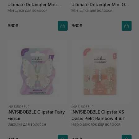
Ultimate Detangler Mini
Ultimate Detangler Mini Oat
Мініщітка для волосся
Міні щітка для волосся
Fresh Purple
Cream
660₴
660₴
INVISIBOBBLE
INVISIBOBBLE
INVISIBOBBLE Clipstar Fairy
INVISIBOBBLE Clipstar XS
Fierce
Oasis Petit Rainbow 4 шт
Заколка для волосся
Набір заколок для волосся