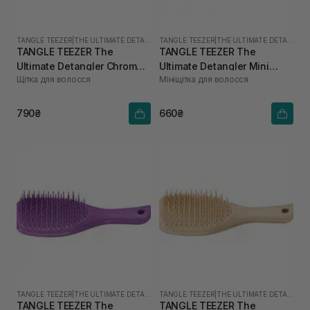
TANGLE TEEZER
|
THE ULTIMATE DETANGLER MINI
TANGLE TEEZER
|
THE ULTIMATE DETANGLER MINI
TANGLE TEEZER The
TANGLE TEEZER The
Ultimate Detangler Chrome
Ultimate Detangler Mini
Щітка для волосся
Мініщітка для волосся
Mini The Devil Wears Prada
Transformative Teal
790₴
660₴
TANGLE TEEZER
|
THE ULTIMATE DETANGLER MINI
TANGLE TEEZER
|
THE ULTIMATE DETANGLER MINI
TANGLE TEEZER The
TANGLE TEEZER The