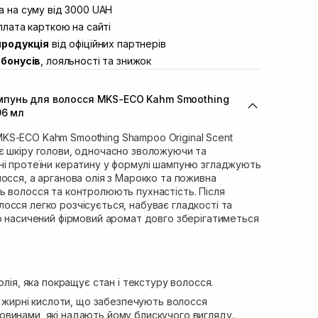
вул. Винниченка 4
 на суму від 3000 UAH
Немає в наявності!
ул. Академіка Підстригача, 1В (Duck’s
лата карткою на сайті
В наявності
продукція
від офіційних партнерів
ул. Івана Франка 36
Немає в наявності!
бонусів
, лояльності та знижок
вул. Степана Бандери 45
В наявності
л. 16-го Липня, 15
В наявності
пунь для волосся MKS-ECO Kahm Smoothing
ул. Кулика і Гудачека 23 (ТЦ
Немає в наявності!
96 мл
S-ECO Kahm Smoothing Shampoo Original Scent
є шкіру голови, одночасно зволожуючи та
ні протеїни кератину у формулі шампуню згладжують
осся, а арганова олія з Марокко та поживна
ь волосся та контролюють пухнастість. Після
сся легко розчісується, набуває гладкості та
го насичений фірмовий аромат довго зберігатиметься
лія, яка покращує стан і текстуру волосся.
 жирні кислоти, що забезпечують волосся
винами, які надають йому блискучого вигляду.