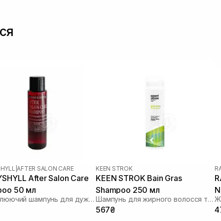
ся
HYLL
|
AFTER SALON CARE
KEEN STROK
R
SHYLL After Salon Care
KEEN STROK Bain Gras
R
oo 50 мл
Shampoo 250 мл
N
Відновлюючий шампунь для дуже пошкодженого волосся
Шампунь для жирного волосся та шкіри голови
Ж
567₴
4