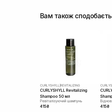
Вам також сподобаєть
CURLYSHYLL
|
REVITALIZING
CURLYS
CURLYSHYLL Revitalizing
CURLY
Shampoo 50 мл
Shamp
Ревіталізуючий шампунь
415₴
415₴