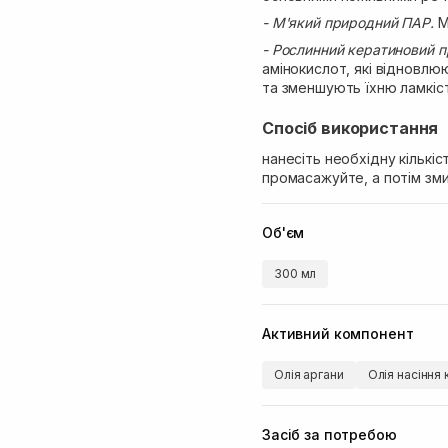
- М'який природний ПАР.
М
- Рослинний кератиновий п
амінокислот, які відновл
та зменшують їхню ламкіст
Спосіб використання
нанесіть необхідну кількі
промасажуйте, а потім зм
Об'єм
300 мл
Активний компонент
Олія аргани
Олія насіння
Засіб за потребою