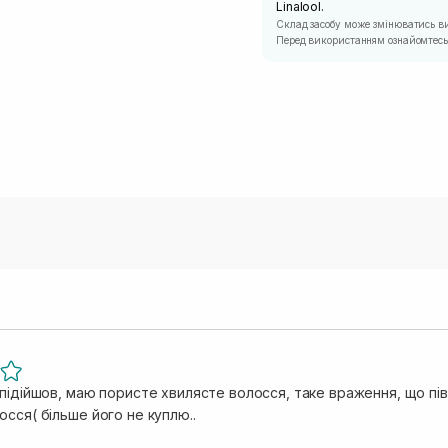
Linalool.
Склад засобу може змінюватись в
Перед використанням ознайомтесь 
 підійшов, маю пористе хвилясте волосся, таке враження, що пі
сся( більше його не куплю..