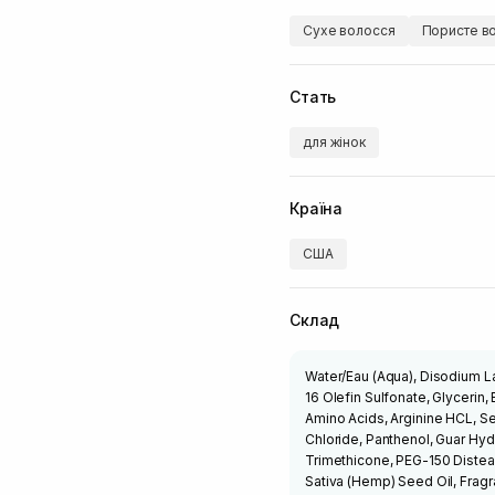
Сухе волосся
Пористе в
Стать
для жінок
Країна
США
Склад
Water/Eau (Aqua), Disodium L
16 Olefin Sulfonate, Glycerin
Amino Acids, Arginine HCL, S
Chloride, Panthenol, Guar Hy
Trimethicone, PEG-150 Disteara
Sativa (Hemp) Seed Oil, Frag