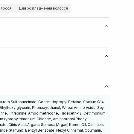
олосся
Для розгладження волосся
aureth Sulfosuccinate, Cocamidopropyl Betaine, Sodium C14-
, Ethylhexylglycerin, Phenoxyethanol, Wheat Amino Acids, Soy
erine, Threonine, Amodimethicone, Trideceth-12, Cetrimonium
droxypropyltrimonium Chloride, Aminopropyl Phenyl
te, Citric Acid, Argania Spinosa (Argan) Kernel Oil, Cannabis
rance (Parfum), Benzyl Benzoate, Hexyl Cinnamal, Coumarin,