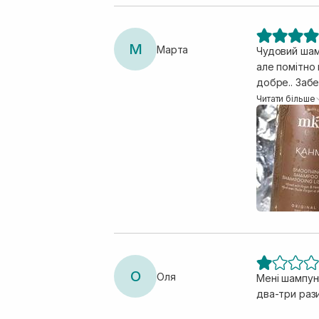
М
Марта
Чудовий шамп
але помітно 
добре.. Забе
даний шампун
Читати більше
використання шампуню воло
аромат 🤤 н
обʼєму після викор
гарного звол
О
Оля
Мені шампун
два-три рази