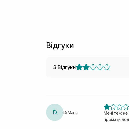
Відгуки
3 Відгуки
D
DrMariia
Мені теж не
промити воло