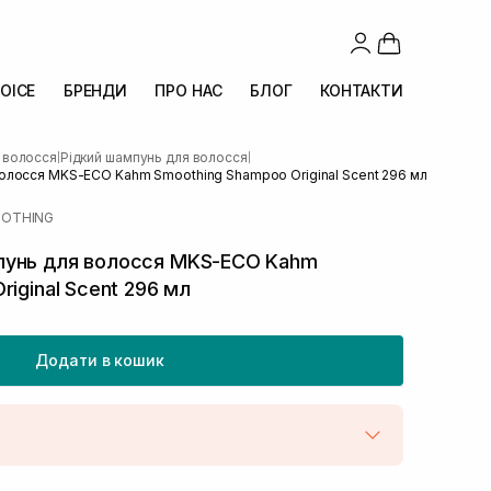
OICE
БРЕНДИ
ПРО НАС
БЛОГ
КОНТАКТИ
 волосся
Рідкий шампунь для волосся
|
|
олосся MKS-ECO Kahm Smoothing Shampoo Original Scent 296 мл
OOTHING
пунь для волосся MKS-ECO Kahm
iginal Scent 296 мл
Додати в кошик
штою
В наявності