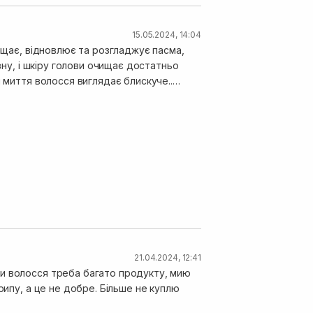
15.05.2024, 14:04
чищає, відновлює та розгладжує пасма,
вну, і шкіру голови очищає достатньо
я миття волосся виглядає блискуче..
 пошкоджуючи його колір. Після
те для мене недоліком є - відсутність
росто 💣🫶🏻
21.04.2024, 12:41
ни волосся треба багато продукту, мию
рипу, а це не добре. Більше не куплю