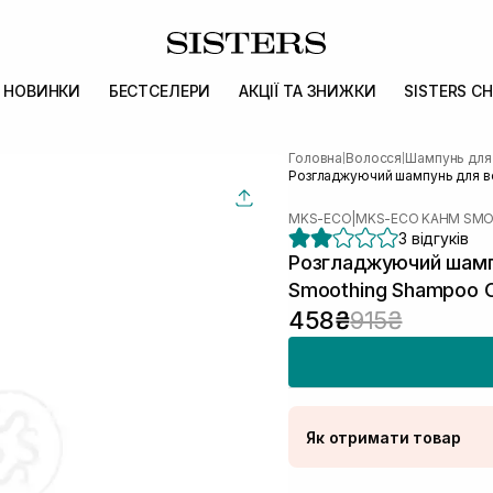
НОВИНКИ
БЕСТСЕЛЕРИ
АКЦІЇ ТА ЗНИЖКИ
SISTERS CH
Головна
Волосся
Шампунь для
|
|
Розгладжуючий шампунь для в
MKS-ECO
|
MKS-ECO KAHM SM
3 відгуків
Розгладжуючий шам
Smoothing Shampoo Or
458₴
915₴
Як отримати товар
Доставка Новою По