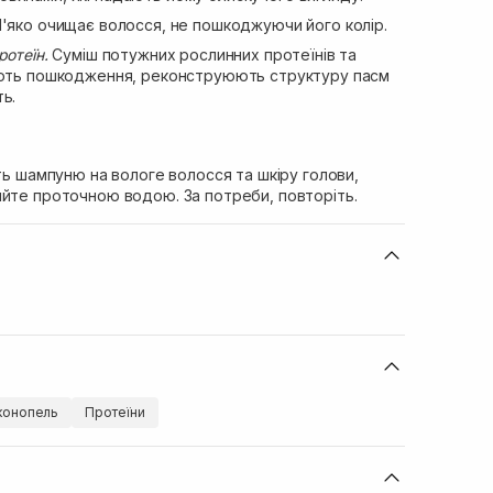
'яко очищає волосся, не пошкоджуючи його колір.
ротеїн.
Суміш потужних рослинних протеїнів та
юють пошкодження, реконструюють структуру пасм
ь.
сть шампуню на вологе волосся та шкіру голови,
ийте проточною водою. За потреби, повторіть.
 конопель
Протеїни