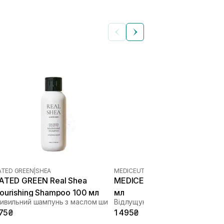
ATED GREEN
|
SHEA
MEDICEUTICALS
|
SCALP THERAPIES
ATED GREEN Real Shea
MEDICEUTICALS X-Derma 2
ourishing Shampoo 100 мл
мл
ивильний шампунь з маслом ши
75₴
1 495₴