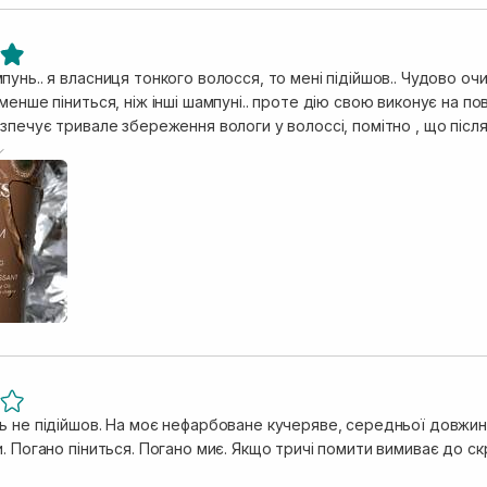
унь.. я власниця тонкого волосся, то мені підійшов.. Чудово о
менше піниться, ніж інші шампуні.. проте дію свою виконує на по
зпечує тривале збереження вологи у волоссі, помітно , що післ
ь підходить і для фарбованого волосся, м‘яко очищує волосся, не
сся легко розчісується, набуває гладкості та блискучого вигляду. Окрема перевага це
асичений фірмовий аромат довго зберігатиметься на пасмах. Про
истання. Але даний шампунь працює на розгладження.. тому щиро рекомендую даний шампунь для
оження та відновлення 🌸 Від аромату буде текти слина 🤤 це п
ь не підійшов. На моє нефарбоване кучеряве, середньої довжи
. Погано піниться. Погано миє. Якщо тричі помити вимиває до ск