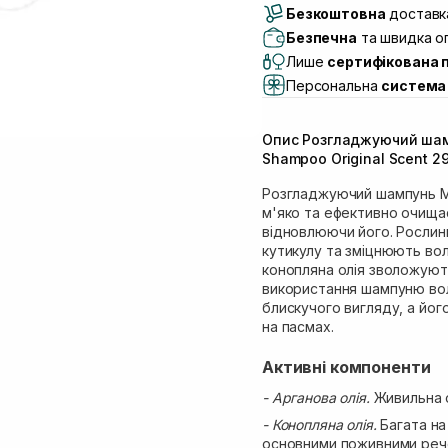
Безкоштовна
Самовивіз м. Луцьк, 
доставка
Самовивіз м. Львів, в
Безпечна
та швидка оп
Lake)
Лише
сертифікована 
Самовивіз м. Львів, в
Персональна
система 
Самовивіз м. Львів, 
Самовивіз м. Рівне, ву
Опис Розгладжуючий шам
Самовивіз м. Рівне, в
Shampoo Original Scent 2
Екватор)
Розгладжуючий шампунь MK
м'яко та ефективно очища
відновлюючи його. Рослин
кутикулу та зміцнюють вол
конопляна олія зволожуют
використання шампуню воло
блискучого вигляду, а йо
на пасмах.
Активні компоненти
- Арганова олія.
Живильна о
- Конопляна олія.
Багата на
основними поживними речо