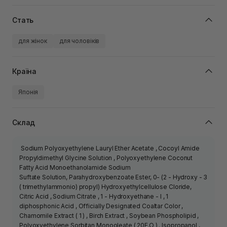
Стать
для жінок
для чоловіків
Країна
Японія
Склад
Sodium Polyoxyethylene Lauryl Ether Acetate , Cocoyl Amide
Propyldimethyl Glycine Solution , Polyoxyethylene Coconut
Fatty Acid Monoethanolamide Sodium
Suftate Solution, Parahydroxybenzoate Ester, 0- (2 - Hydroxy - 3
( trimethylammonio) propyl) Hydroxyethylcellulose Cloride,
Citric Acid , Sodium Citrate , 1 - Hydroxyethane - I , 1
diphosphonic Acid , Officially Designated Coaltar Color ,
Chamomile Extract ( 1 ) , Birch Extract , Soybean Phospholipid ,
Polyoxyethylene Sorbitan Monooleate ( 20E.O ) . Isopropanol ,