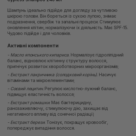
Самовивіз м. Рівне, вул. 16-го Липня, 15
Шампунь ідеально підійде для догляду за чутливою
В наявності
шкірою голови. Він бореться із сухою лупою, знімає
Самовивіз м. Рівне, вул. Кулика і Гудачека 23 (ТЦ
подразнення, свербіж та запальні процеси. Стимулює
Екватор)
оновлення клітин, нормалізуючи їх діяльність. Має SPF-15.
Немає в наявності!
Чудово підійде і для чоловіків.
Активні компоненти
- Масло японського кипариса
. Нормалізує гідроліпідний
баланс, відновлює клітинну структуру волосся,
пригнічує розвиток хвороботворних мікроорганізмів;
- Екстракт лакричника (солодковий корінь)
. Насичує
вітамінами та мікроелементами;
- Соєвий лецитин
. Регулює кислотно-лужний баланс,
підвищує еластичність волосся;
- Екстракт ромашки
. Має бактерицидну,
ранозаживляючу, стимулюючу дію, захищає від
негативного впливу від сонячної радіації;
- Екстракт берези
. Тонізує, покращує кровообіг,
попереджує випадіння волосся.