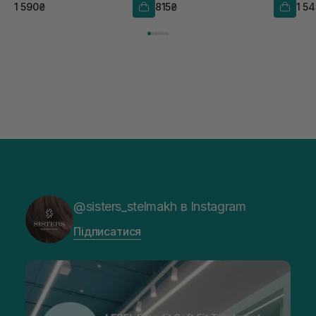
1 590₴
815₴
1 5
@sisters_stelmakh в Instagram
Підписатися