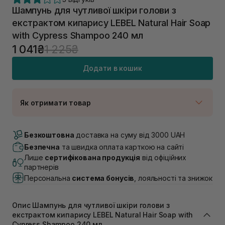
Шампунь для чутливої шкіри голови з
екстрактом кипарису LEBEL Natural Hair Soap
with Cypress Shampoo 240 мл
1 041₴
1 225₴
Додати в кошик
Як отримати товар
Доставка Новою Поштою
Немає в наявності!
Безкоштовна
доставка на суму від 3000 UAH
Самовивіз м. Луцьк, вул. Винниченка 4
Безпечна
та швидка оплата карткою на сайті
В наявності
Лише
сертифікована продукція
від офіційних
Самовивіз м. Львів, вул. Академіка Підстригача, 1В
партнерів
(Duck’s Lake)
Персональна
система бонусів
, лояльності та знижок
Немає в наявності!
Самовивіз м. Львів, вул. Івана Франка 36
В наявності
Опис Шампунь для чутливої шкіри голови з
Самовивіз м. Львів, вул. Степана Бандери 45
екстрактом кипарису LEBEL Natural Hair Soap with
Немає в наявності!
Cypress Shampoo 240 мл