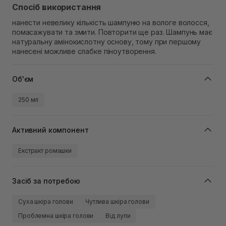
Спосіб використання
нанести невелику кількість шампуню на вологе волосся,
помасажувати та змити. Повторити ще раз. Шампунь має
натуральну амінокислотну основу, тому при першому
нанесені можливе слабке піноутворення.
Об'єм
250 мл
Активний компонент
Екстракт ромашки
Засіб за потребою
Суха шкіра голови
Чутлива шкіра голови
Проблемна шкіра голови
Від лупи