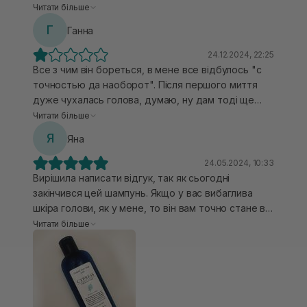
гарно промиває, досить добре піниться,
Читати більше
полегшує відчуття свербежу. Приємний трав‘яний
Г
Ганна
аромат, мені сподобався!
24.12.2024, 22:25
Все з чим він бореться, в мене все відбулось "с
точностью да наоборот". Після першого миття
дуже чухалась голова, думаю, ну дам тоді ще
один шанс. Друга помивка голови - знову
Читати більше
чухалась голова та з'явилась лупа. Далі
Я
Яна
перевірила шампунь на хлопцеві, в нього
з'явились ранки на шкірі голови та трохи лупи. За
24.05.2024, 10:33
що ти так з нами, клятий шампунь?
Вирішила написати відгук, так як сьогодні
закінчився цей шампунь. Якщо у вас вибаглива
шкіра голови, як у мене, то він вам точно стане в
пригоді) Маю проблеми такого роду як
Читати більше
себорейний дерматит, вічний зуд і суха лупа. Так,
він не вилікує повністю ці проблеми, але цей
шампунь позбавляє основних симптомів і
дискомфорту. Як бонус дуже класно доглядає за
волосиною по всій довжині, бо хто стикався з