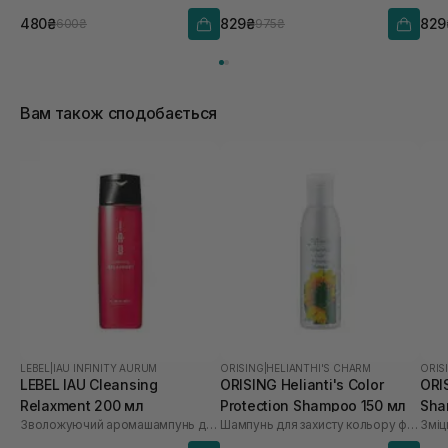
480₴
829₴
829
600₴
975₴
Вам також сподобається
LEBEL
|
IAU INFINITY AURUM
ORISING
|
HELIANTHI'S CHARM
ORIS
LEBEL IAU Cleansing
ORISING Helianti's Color
ORI
Relaxment 200 мл
Protection Shampoo 150 мл
Sha
Зволожуючий аромашампунь для глибокого зволоження
Шампунь для захисту кольору фарбованого волосся