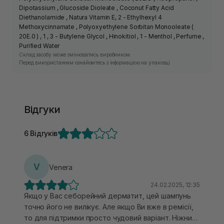
Dipotassium , Glucoside Dioleate , Coconut Fatty Acid
Diethanolamide , Natura Vitamin E, 2 - Ethylhexyl 4
Methoxycinnamate , Polyoxyethylene Sorbitan Monooleate (
20E.0 ) , 1 , 3 - Butylene Glycol , Hinokitiol , 1 - Menthol , Perfume ,
Purified Water
Склад засобу може змінюватись виробником.
Перед використанням ознайомтесь з інформацією на упаковці.
Відгуки
6 Відгуків
V
Venera
24.02.2025, 12:35
Якщо у Вас себорейний дерматит, цей шампунь
точно його не вилікує. Але якщо Ви вже в ремісії,
то для підтримки просто чудовий варіант. Ніжний,