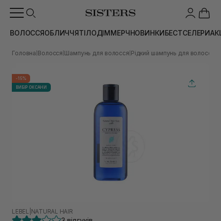
ВОЛОССЯ
ОБЛИЧЧЯ
ТІЛО
ДІМ
МЕРЧ
НОВИНКИ
БЕСТСЕЛЕРИ
АК
Головна
Волосся
Шампунь для волосся
Рідкий шампунь для волосся
Ш
|
|
|
|
-15%
ВИБІР ОКСАНИ
LEBEL
|
NATURAL HAIR
3 відгуків