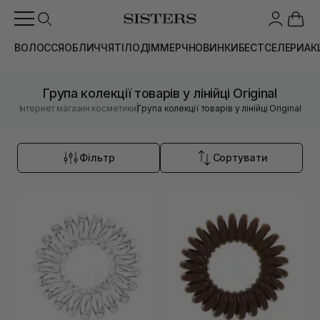
ВОЛОССЯ
ОБЛИЧЧЯ
ТІЛО
ДІМ
МЕРЧ
НОВИНКИ
БЕСТСЕЛЕРИ
АК
Група колекції товарів у лінійці Original
|
Інтернет магазин косметики
Група колекції товарів у лінійці Original
Фільтр
Сортувати