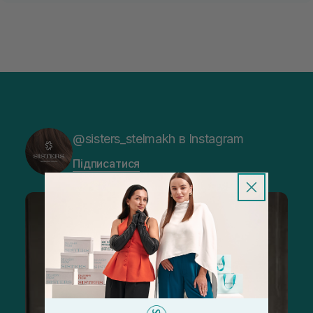
@sisters_stelmakh в Instagram
Підписатися