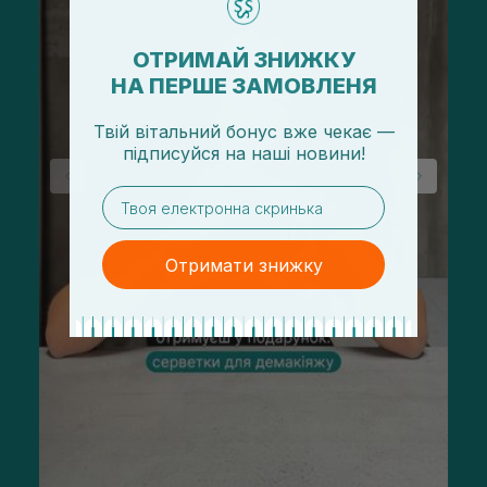
ОТРИМАЙ ЗНИЖКУ
НА ПЕРШЕ ЗАМОВЛЕНЯ
Твій вітальний бонус вже чекає —
підписуйся
на
наші новини!
email
Отримати знижку