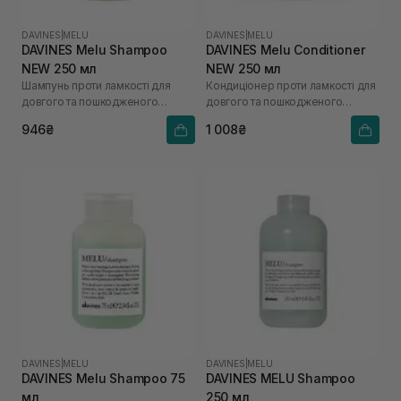
DAVINES
|
MELU
DAVINES
|
MELU
DAVINES Melu Shampoo
DAVINES Melu Conditioner
NEW 250 мл
NEW 250 мл
Шампунь проти ламкості для
Кондиціонер проти ламкості для
довгого та пошкодженого
довгого та пошкодженого
волосся
волосся
946₴
1 008₴
DAVINES
|
MELU
DAVINES
|
MELU
DAVINES Melu Shampoo 75
DAVINES MELU Shampoo
мл
250 мл