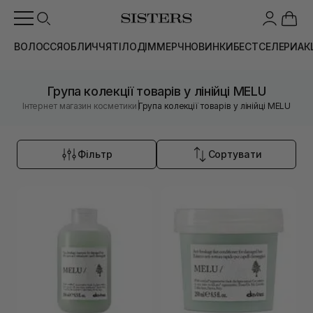
ВОЛОССЯ
ОБЛИЧЧЯ
ТІЛО
ДІМ
МЕРЧ
НОВИНКИ
БЕСТСЕЛЕРИ
АК
Група колекції товарів у лінійці MELU
|
Інтернет магазин косметики
Група колекції товарів у лінійці MELU
Фільтр
Сортувати