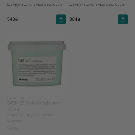
Шампунь для ламкого волосся
Шампунь для ламкого волосся
543₴
884₴
DAVINES
|
MELU
DAVINES Melu Conditioner
75 мл
Кондицiонер для ламкого
волосся
543₴