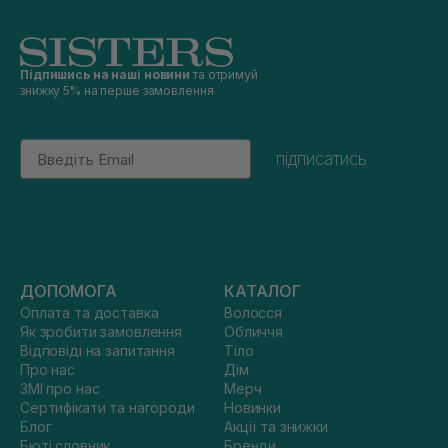
Підпишись на наші новини
та отримуй
знижку 5% на перше замовлення
Email
підписатись
ДОПОМОГА
КАТАЛОГ
Оплата та доставка
Волосся
Як зробити замовлення
Обличчя
Відповіді на запитання
Тіло
Про нас
Дім
ЗМІ про нас
Мерч
Сертифікати та нагороди
Новинки
Блог
Акції та знижки
Бюті словник
Бренди