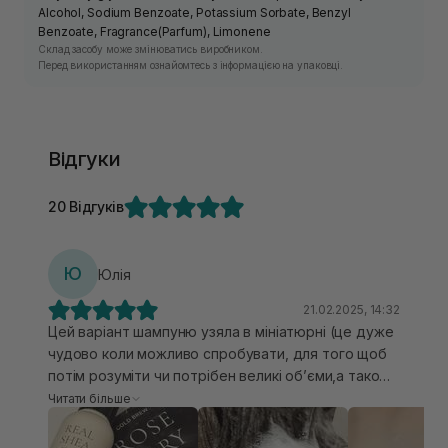
Alcohol, Sodium Benzoate, Potassium Sorbate, Benzyl
Benzoate, Fragrance(Parfum), Limonene
Склад засобу може змінюватись виробником.
Перед використанням ознайомтесь з інформацією на упаковці.
Відгуки
20 Відгуків
Ю
Юлія
21.02.2025, 14:32
Цей варіант шампуню узяла в мініатюрні (це дуже
чудово коли можливо спробувати, для того щоб
потім розуміти чи потрібен великі обʼєми,а також
брати з собою у подорож). Перший я спробувала
Читати більше
Заспокійливий шампунь з маслом таману RATED
GREEN він мені підійшов як на кожен день, але