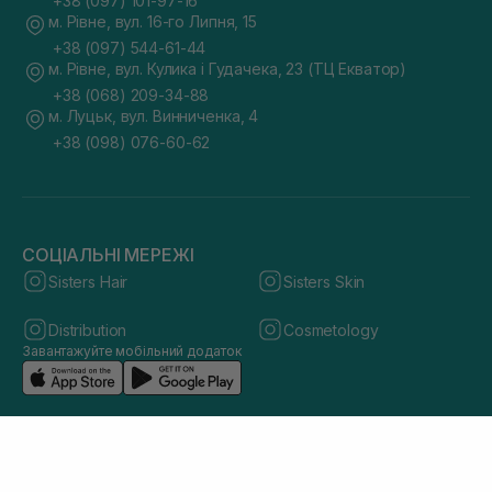
+38 (097) 101-97-16
м. Рівне, вул. 16-го Липня, 15
+38 (097) 544-61-44
м. Рівне, вул. Кулика і Гудачека, 23 (ТЦ Екватор)
+38 (068) 209-34-88
м. Луцьк, вул. Винниченка, 4
+38 (098) 076-60-62
СОЦІАЛЬНІ МЕРЕЖІ
Sisters Hair
Sisters Skin
Distribution
Cosmetology
Завантажуйте мобільний додаток