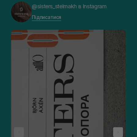
@sisters_stelmakh в Instagram
Підписатися