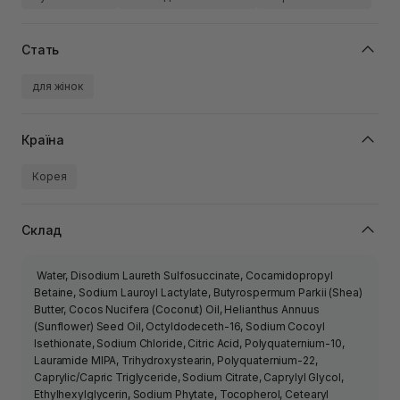
Стать
для жінок
Країна
Корея
Склад
Water, Disodium Laureth Sulfosuccinate, Cocamidopropyl
Betaine, Sodium Lauroyl Lactylate, Butyrospermum Parkii (Shea)
Butter, Cocos Nucifera (Coconut) Oil, Helianthus Annuus
(Sunflower) Seed Oil, Octyldodeceth-16, Sodium Cocoyl
Isethionate, Sodium Chloride, Citric Acid, Polyquaternium-10,
Lauramide MIPA, Trihydroxystearin, Polyquaternium-22,
Caprylic/Capric Triglyceride, Sodium Citrate, Caprylyl Glycol,
Ethylhexylglycerin, Sodium Phytate, Tocopherol, Cetearyl