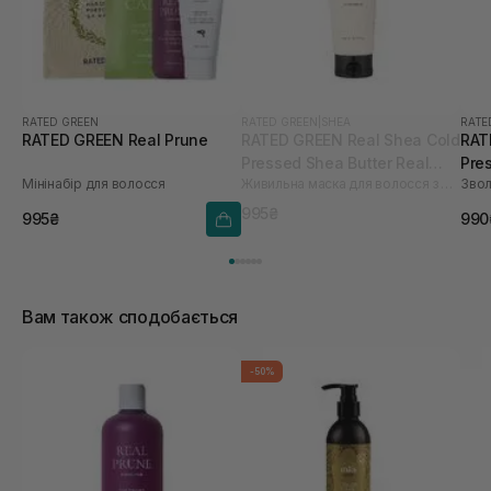
RATED GREEN
RATED GREEN
|
SHEA
RATE
RATED GREEN Real Prune
RATED GREEN Real Shea Cold
RAT
Pressed Shea Butter Real
Pres
Мінінабір для волосся
Живильна маска для волосся з маслом ши
Change Treatment 240 мл
friz
150
995₴
995₴
990
Вам також сподобається
-50%