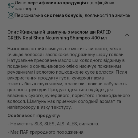
В наявності
Лише
сертифікована продукція
від офіційних
Самовивіз м. Львів, вул. Академіка Підстригача, 1В
партнерів
(Duck’s Lake)
Персональна
система бонусів
, лояльності та знижок
В наявності
Самовивіз м. Львів, вул. Івана Франка 36
В наявності
Опис Живильний шампунь з маслом ши RATED
Самовивіз м. Львів, вул. Степана Бандери 45
GREEN Real Shea Nourishing Shampoo 400 мл
В наявності
Низькокислотний шампунь не містить силіконів, м'яко
Самовивіз м. Рівне, вул. 16-го Липня, 15
очищає волосся і заспокоює подразнену шкіру голови.
В наявності
Натуральне пресоване масло ши холодного віджиму в
Самовивіз м. Рівне, вул. Кулика і Гудачека 23 (ТЦ
поєднанні з соняшниковою олією насичує поживними
Екватор)
речовинами і вологою пошкоджене сухе волосся. Після
В наявності
використання продукту густі, кучеряві пасма
стають більш слухняними, а завитки і локони набувають
цілісної структури. Продукт ідеально підійде для
власниць сухого, кучерявого, пористого і пошкодженого
волосся. Шампунь має приємний солодкий аромат та
напівпрозору в'язку текстуру.
Особливості продукту:
- Не містить SLS, SLES, ALS, ALES, силіконів.
- Має ПАР природного походження.