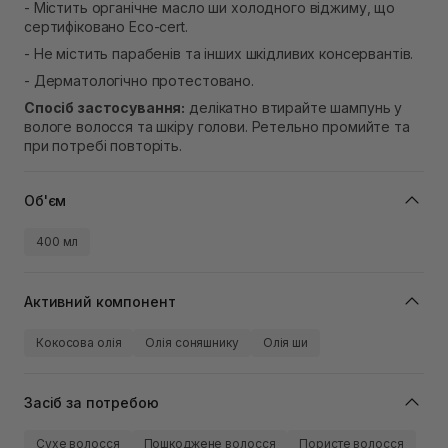
- Містить органічне масло ши холодного віджиму, що
сертифіковано Eco-cert.
- Не містить парабенів та інших шкідливих консервантів.
- Дерматологічно протестовано.
Спосіб застосування:
делікатно втирайте шампунь у
вологе волосся та шкіру голови. Ретельно промийте та
при потребі повторіть.
Об'єм
400 мл
Активний компонент
Кокосова олія
Олія соняшнику
Олія ши
Засіб за потребою
Сухе волосся
Пошкоджене волосся
Пористе волосся