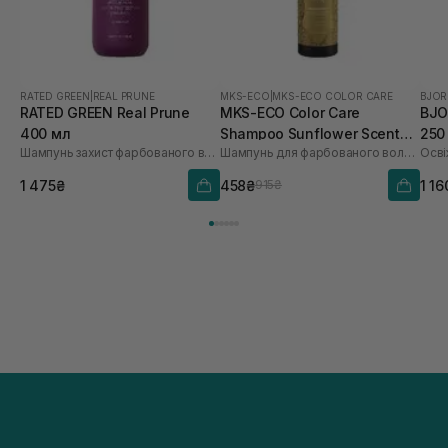
RATED GREEN
|
REAL PRUNE
MKS-ECO
|
MKS-ECO COLOR CARE
BJOR
RATED GREEN Real Prune
MKS-ECO Color Care
BJO
400 мл
Shampoo Sunflower Scent
250
Шампунь захист фарбованого волосся з екстрактом сливи
Шампунь для фарбованого волосся
296 мл
1 475₴
458₴
1 16
915₴