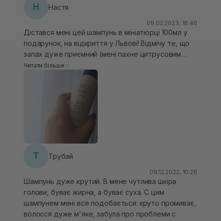
Н
Настя
09.02.2023, 18:46
Дістався мені цей шампунь в мініатюрці 100мл у
подарунок, на відкриття у Львові! Відмічу те, що
запах дуже приємний (мені пахне цитрусовим
кексом), досить густий, піниться дуже добре,
Читати більше
АЛЕ мені не підійшов( у мене чутлива шкіра
голови, волосся рівне, натуральне, і після цього
шампуню з"явилась суха лупа. Як тільки
переходила на інший шампунь - все проходило.
Знову бралась пробути і знову суха лупа. Була
розчарована. АЛЕ знайшла альтернативу, брала
його лише на 1 етап очищення шкіри голови,
змивала, а на 2 етап давала вже Давінес Момо.
Т
Трубай
Тоді результат був крутий!)
09.12.2022, 10:26
Шампунь дуже крутий. В мене чутлива шкіра
голови, буває жирна, а буває суха. С цим
шампунем мені все подобається: круто промиває,
волосся дуже м'яке, забула про проблеми с