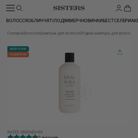
ВОЛОССЯ
ОБЛИЧЧЯ
ТІЛО
ДІМ
МЕРЧ
НОВИНКИ
БЕСТСЕЛЕРИ
АК
Головна
Волосся
Шампунь для волосся
Рідкий шампунь для волосся
Ж
|
|
|
|
ВИБІР ІЛОНИ
ПОДАРУНОК
RATED GREEN
|
SHEA
2 відгуків