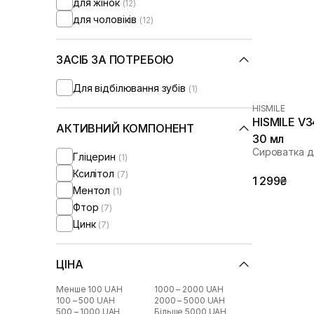
для жінок
(12)
для чоловіків
(12)
ЗАСІБ ЗА ПОТРЕБОЮ
Для відбілювання зубів
(1)
HISMILE
HISMILE V3
АКТИВНИЙ КОМПОНЕНТ
30 мл
Сироватка д
Гліцерин
(1)
Ксилітол
(7)
1 299₴
Ментол
(1)
Фтор
(7)
Цинк
(7)
ЦІНА
Менше 100 UAH
1000 – 2000 UAH
100 – 500 UAH
2000 – 5000 UAH
500 – 1000 UAH
Більше 5000 UAH