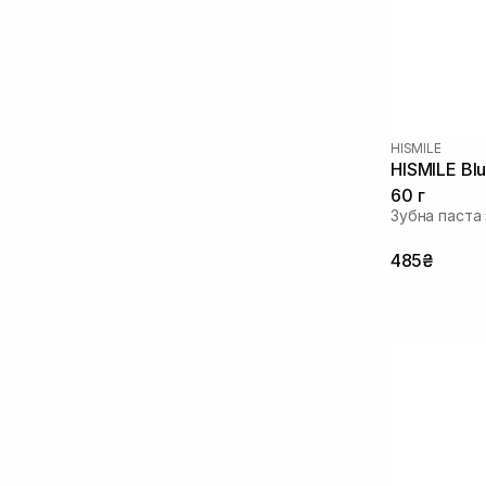
HISMILE
HISMILE Bl
60 г
Зубна паста 
485₴