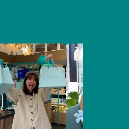
ий стан емалі.
ні набори для відбілювання зубів вдома,
чка чистити зуби у дорослих і дітей
ому й полягає сила Hismile. Бренд вміло
ки ретельно продуманий для комфорту та
редає характер бренду. У HISMILE Mango
льтсеріалом «Сімпсони». Він має смак
нні без надмірного навантаження на зуби.
 підходи до догляду.​