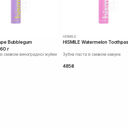
HISMILE
ape Bubblegum
HISMILE Watermelon Toothpas
60 г
 зі смаком виноградної жуйки
Зубна паста зі смаком кавуна
485₴