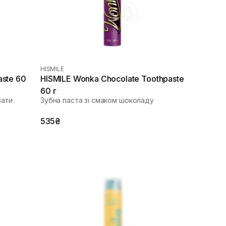
HISMILE
aste 60
HISMILE Wonka Chocolate Toothpaste
60 г
вати
Зубна паста зі смаком шоколаду
535₴