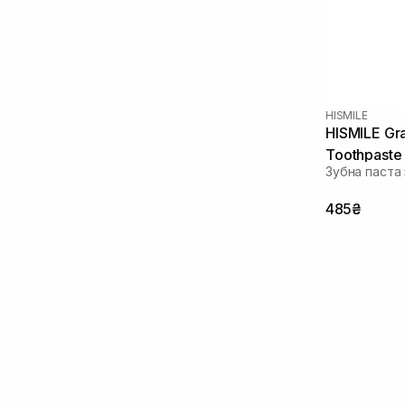
HISMILE
HISMILE Gr
Toothpaste 
Зубна паста
485₴