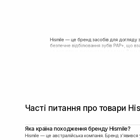
Hismile — це бренд засобів для догляду 
безпечне відбілювання зубів PAP+, що вз
на регулярне використання вдома. Вони 
відтінок зубів.
Часті питання про товари His
Яка країна походження бренду Hismile?
Hismile — це австралійська компанія. Бренд зʼявивс