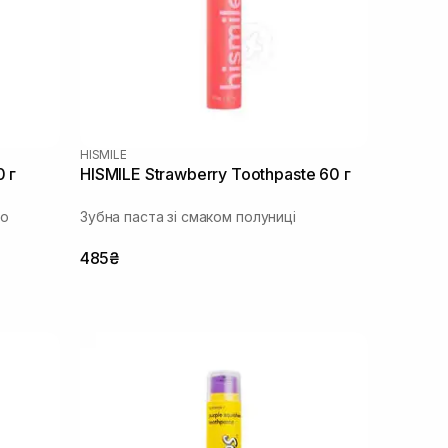
HISMILE
0 г
HISMILE Strawberry Toothpaste 60 г
го
Зубна паста зі смаком полуниці
485₴