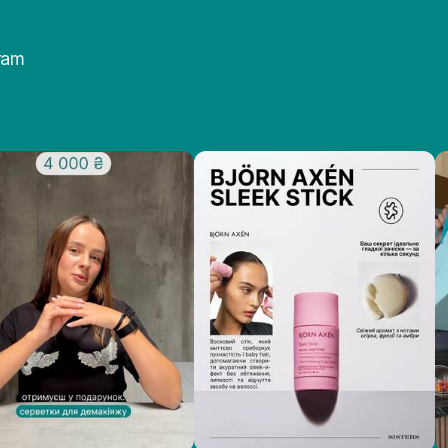
світлюють поверхню зубів, захищають їх і підтримують здоров
ram
ismile?
 ротової гігієни. Бренд пропонує зручні та приємні у застосуван
кремий плюс — смаковий формат. Коли паста нагадує десерт, зви
аромат і цікава подача впливають на регулярність догляду. У ць
ile — унікальний формат. Стильний ергономічний дизайн упаков
озатор у формі помпи.
ими?
, починайте з фірмової зубної пасти Hismile. Вона найкраще пе
, комфортне пакування і, головне, помітний результат.
psons Purple Squishee Toothpaste, що натхненний легендарним му
можете почуватися, як Барт чи Гомер.
 всіх засобів залишається незмінною. Акцент зроблено на освітле
ь отримати відчутний результат і водночас не люблять агресивні