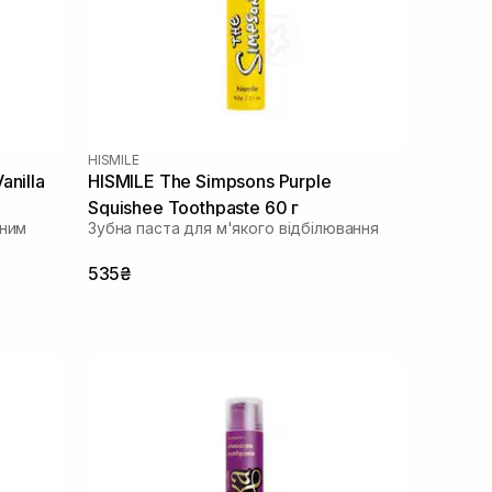
HISMILE
anilla
HISMILE The Simpsons Purple
Squishee Toothpaste 60 г
ьним
Зубна паста для м'якого відбілювання
535₴