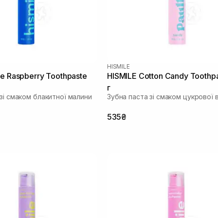
HISMILE
ue Raspberry Toothpaste
HISMILE Cotton Candy Toothp
г
зі смаком блакитної малини
Зубна паста зі смаком цукрової 
535₴