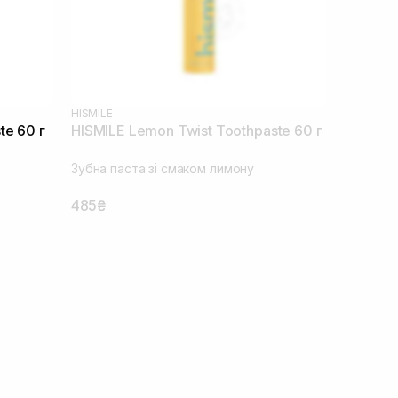
HISMILE
te 60 г
HISMILE Lemon Twist Toothpaste 60 г
Зубна паста зі смаком лимону
485₴