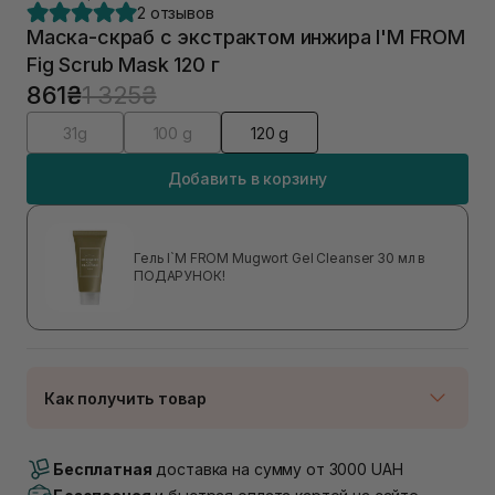
2 отзывов
Маска-скраб с экстрактом инжира I'M FROM
Fig Scrub Mask 120 г
861₴
1 325₴
31g
100 g
120 g
Добавить в корзину
Гель I`M FROM Mugwort Gel Cleanser 30 мл в
ПОДАРУНОК!
Как получить товар
Доставка Новой Почтой
В наличии
Бесплатная
доставка на сумму от 3000 UAH
Самовывоз г. Луцк, Винниченка 4