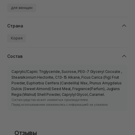
для женщин
Страна
Корея
Состав
Caprylic/Capric Triglyceride, Sucrose, PEG-7 Glyceryl Cocoate ,
Stearalkonium Hectorite, C13-15 Alkane, Ficus Carica (Fig) Fruit
Powder, Euphorbia Cerifera (Candelilla) Wax, Prunus Amygdalus
Dulcis (Sweet Almond) Seed Meal, Fragrance(Parfum), Juglans
Regia (Walnut) Shell Powder, Caprylyl Glycol, Caramel.
Состав средства может изменяться производителем.
Перед использованием ознакомьтесь с информацией на упаковке.
Отзывы