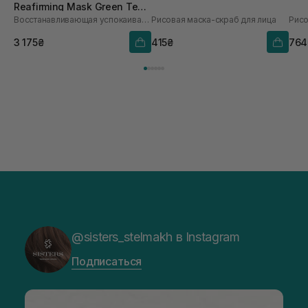
Reafirming Mask Green Tea
Восстанавливающая успокаивающая маска
Рисовая маска-скраб для лица
Рисо
200 мл
3 175₴
415₴
764
@sisters_stelmakh в Instagram
Подписаться