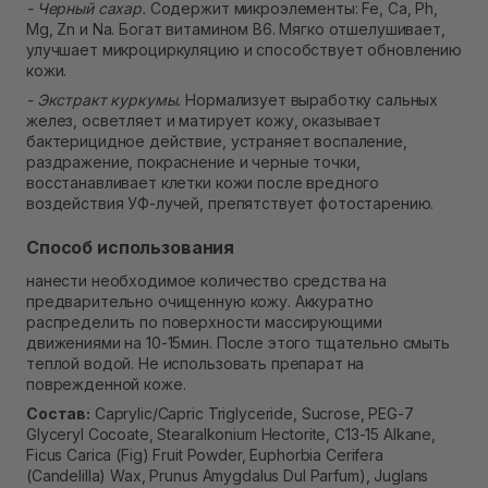
- Черный сахар.
Содержит микроэлементы: Fe, Ca, Ph,
Mg, Zn и Na. Богат витамином В6. Мягко отшелушивает,
улучшает микроциркуляцию и способствует обновлению
кожи.
- Экстракт куркумы.
Нормализует выработку сальных
желез, осветляет и матирует кожу, оказывает
бактерицидное действие, устраняет воспаление,
раздражение, покраснение и черные точки,
восстанавливает клетки кожи после вредного
воздействия УФ-лучей, препятствует фотостарению.
Способ использования
нанести необходимое количество средства на
предварительно очищенную кожу. Аккуратно
распределить по поверхности массирующими
движениями на 10-15мин. После этого тщательно смыть
теплой водой. Не использовать препарат на
поврежденной коже.
Состав:
Caprylic/Capric Triglyceride, Sucrose, PEG-7
Glyceryl Cocoate, Stearalkonium Hectorite, C13-15 Alkane,
Ficus Carica (Fig) Fruit Powder, Euphorbia Cerifera
(Candelilla) Wax, Prunus Amygdalus Dul Parfum), Juglans