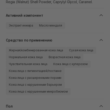
Regia (Walnut) Shell Powder, Caprylyl Glycol, Caramel.
Активний компонент
Экстракт инжира
Масло миндаля
Средство по применению
Жирная/комбинированная кожа лица
Сухая кожа лица
Нормальная кожа лица
Возрастная кожа лица
Чувствительная кожа лица
Кожа лица с куперозом
Кожа лица с пигментацией/постакне
Кожа лица с расширенными порами
Кожа лица с нарушенным барьером
Кожа лица с нарушенным микробиомом
Пол