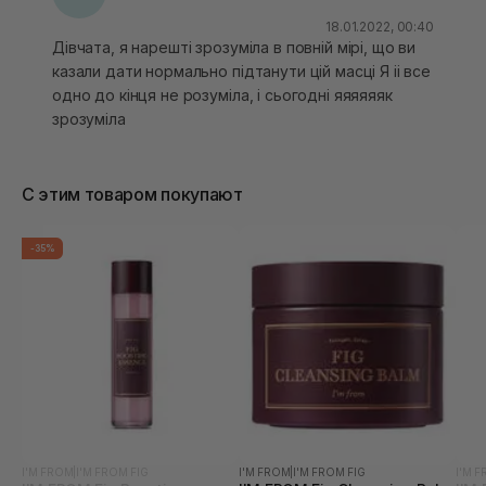
18.01.2022, 00:40
Дівчата, я нарешті зрозуміла в повній мірі, що ви
казали дати нормально підтанути цій масці Я іі все
одно до кінця не розуміла, і сьогодні яяяяяяк
зрозуміла
С этим товаром покупают
-35%
I'M FROM
|
I'M FROM FIG
I'M FROM
|
I'M FROM FIG
I'M 