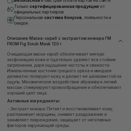
Безопасная
и быстрая оплата картой на сайте
В наличии
Только
сертифицированная продукция
от
Самовывоз г. Львов, ул. Академика Подстригача,
официальных партнеров
1В (Duck's Lake)
Персональная
система бонусов
, лояльности и
Нет в наличии!
скидок
Самовывоз Львов (Ивана Франко 36)
В наличии
Описание Маска-скраб с экстрактом инжира I'M
Самовывоз г. Львов ул. Степана Бандеры 43
FROM Fig Scrub Mask 120 г
В наличии
Самовывоз Ровно
Очищающая маска-скраб обеспечивает мягкую
В наличии
эксфолиацию кожи и тщательно удаляет все стойкие
Самовывоз г. Ровно, ул. Кулика и Гудачека 23 (ТЦ
загрязнения, даря ощущение чистоты и свежести.
Экватор)
Измельченные косточки грецкого ореха и миндаля
Нет в наличии!
деликатно полируют кожу и делают ее шелковистой на
ощупь. Механическое воздействие абразива и легкий
массаж стимулируют кровообращение и обеспечивают
хороший цвет лица.
Активные ингредиенты:
- Экстракт инжира.
Питает и восстанавливает кожу,
разглаживает морщины, снимает раздражение и
заживляет повреждения, защищает от негативных
факторов окружающей среды.