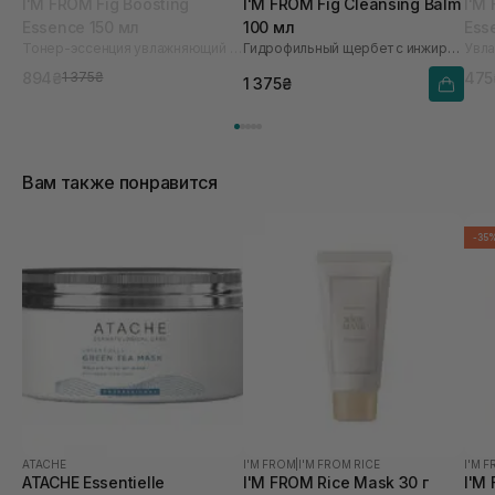
I'M FROM Fig Boosting
I'M FROM Fig Cleansing Balm
I'M
Essence 150 мл
100 мл
Ess
Тонер-эссенция увлажняющий с инжиром
Гидрофильный щербет с инжиром
894₴
475
1 375₴
1 375₴
Вам также понравится
-35
ATACHE
I'M FROM
|
I'M FROM RICE
I'M 
ATACHE Essentielle
I'M FROM Rice Mask 30 г
I'M