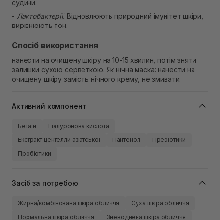
судини.
-
Лактобактерії.
Відновлюють природний імунітет шкіри,
вирівнюють тон.
Спосіб використання
нанести на очищену шкіру на 10-15 хвилин, потім зняти
залишки сухою серветкою. Як нічна маска: нанести на
очищену шкіру замість нічного крему, не змивати.
Активний компонент
Бетаїн
Гіалуронова кислота
Екстракт центелли азіатської
Пантенол
Пребіотики
Пробіотики
Засіб за потребою
Жирна/комбінована шкіра обличчя
Суха шкіра обличчя
Нормальна шкіра обличчя
Зневоднена шкіра обличчя