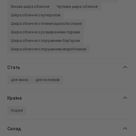
Вікова шкіра обличчя
Чутлива шкіра обличчя
Шкіра обличчя з куперозом
Шкіра обличчя з пігментацією/постакне
Шкіра обличчя з розширеними порами
Шкіра обличчя з порушеним барʼєром
Шкіра обличчя з порушеним мікробіомом
Стать
для жінок
для чоловіків
Країна
Корея
Склад