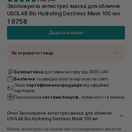
Зволожуюча антистрес маска для обличчя
USOLAB Bio Hydrating Destress Mask 100 мл
1 975₴
Додати в кошик
Як отримати товар
Доставка Новою Поштою
В наявності
Безкоштовна
доставка на суму від 3000 UAH
Самовивіз м. Луцьк, вул. Винниченка 4
Безпечна
та швидка оплата карткою на сайті
В наявності
Лише
сертифікована продукція
від офіційних
Самовивіз м. Львів, вул. Академіка Підстригача, 1В
партнерів
(Duck’s Lake)
Персональна
система бонусів
, лояльності та знижок
В наявності
Самовивіз м. Львів, вул. Івана Франка 36
В наявності
Опис Зволожуюча антистрес маска для обличчя
Самовивіз м. Львів, вул. Степана Бандери 45
USOLAB Bio Hydrating Destress Mask 100 мл
В наявності
Маска-антистрес на основі чистої гіалуронової кислоти
Самовивіз м. Рівне, вул. 16-го Липня, 15