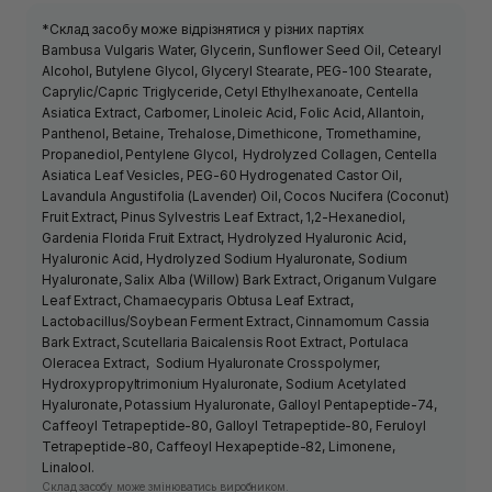
*Склад засобу може відрізнятися у різних партіях
Bambusa Vulgaris Water, Glycerin, Sunflower Seed Oil, Cetearyl
Alcohol, Butylene Glycol, Glyceryl Stearate, PEG-100 Stearate,
Caprylic/Capric Triglyceride, Cetyl Ethylhexanoate, Centella
Asiatica Extract, Carbomer, Linoleic Acid, Folic Acid, Allantoin,
Panthenol, Betaine, Trehalose, Dimethicone, Tromethamine,
Propanediol, Pentylene Glycol, Hydrolyzed Collagen, Centella
Asiatica Leaf Vesicles, PEG-60 Hydrogenated Castor Oil,
Lavandula Angustifolia (Lavender) Oil, Cocos Nucifera (Coconut)
Fruit Extract, Pinus Sylvestris Leaf Extract, 1,2-Hexanediol,
Gardenia Florida Fruit Extract, Hydrolyzed Hyaluronic Acid,
Hyaluronic Acid, Hydrolyzed Sodium Hyaluronate, Sodium
Hyaluronate, Salix Alba (Willow) Bark Extract, Origanum Vulgare
Leaf Extract, Chamaecyparis Obtusa Leaf Extract,
Lactobacillus/Soybean Ferment Extract, Cinnamomum Cassia
Bark Extract, Scutellaria Baicalensis Root Extract, Portulaca
Oleracea Extract, Sodium Hyaluronate Crosspolymer,
Hydroxypropyltrimonium Hyaluronate, Sodium Acetylated
Hyaluronate, Potassium Hyaluronate, Galloyl Pentapeptide-74,
Caffeoyl Tetrapeptide-80, Galloyl Tetrapeptide-80, Feruloyl
Tetrapeptide-80, Caffeoyl Hexapeptide-82, Limonene,
Linalool.
Склад засобу може змінюватись виробником.