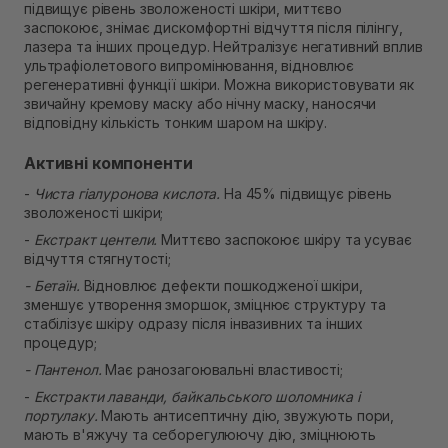
підвищує рівень зволоженості шкіри, миттєво
В наявності
заспокоює, знімає дискомфортні відчуття після пілінгу,
Самовивіз м. Рівне, вул. Кулика і Гудачека 23 (ТЦ
лазера та інших процедур. Нейтралізує негативний вплив
Екватор)
ультрафіолетового випромінювання, відновлює
В наявності
регенеративні функції шкіри. Можна використовувати як
звичайну кремову маску або нічну маску, наносячи
відповідну кількість тонким шаром на шкіру.
Активні компоненти
-
Чиста гіалуронова кислота.
На 45% підвищує рівень
зволоженості шкіри;
-
Екстракт центели.
Миттєво заспокоює шкіру та усуває
відчуття стягнутості;
- Бетаїн.
Відновлює дефекти пошкодженої шкіри,
зменшує утворення зморшок, зміцнює структуру та
стабілізує шкіру одразу після інвазивних та інших
процедур;
- Пантенол.
Має ранозагоювальні властивості;
-
Екстракти лаванди, байкальського шоломника і
портулаку.
Мають антисептичну дію, звужують пори,
мають в'яжучу та себорегулюючу дію, зміцнюють