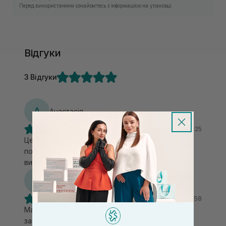
Перед використанням ознайомтесь з інформацією на упаковці.
Відгуки
3 Відгуки
А
Анастасія
04.07.2026, 13:25
Це 100/10 , найулюбленіша маска , постійно на
повторі , реанімує шкіру , дуже приємна у
використані , гарно зволожує
Я
Яна
17.12.2025, 17:58
Маска супер! Наношу на ніч і зранку шкіра
заспокоєна та наповнена! У мене чутлива шкіра,