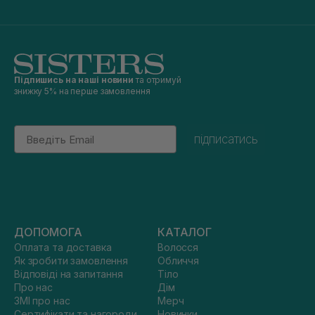
Підпишись на наші новини
та отримуй
знижку 5% на перше замовлення
Email
підписатись
ДОПОМОГА
КАТАЛОГ
Оплата та доставка
Волосся
Як зробити замовлення
Обличчя
Відповіді на запитання
Тіло
Про нас
Дім
ЗМІ про нас
Мерч
Сертифікати та нагороди
Новинки