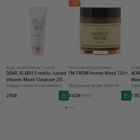
-35%
DEAR, KLAIRS
|
FRESHLY JUICED
I'M FROM
|
I'M FROM HONEY
ACN
DEAR, KLAIRS Freshly Juiced
I'M FROM Honey Mask 120 г
ACN
Vitamin Mask Cleanser 20
Ble
Очищуюча маска з вітаміном С
Медова маска для обличчя
Сірч
мл
250₴
842₴
1 19
1 295₴