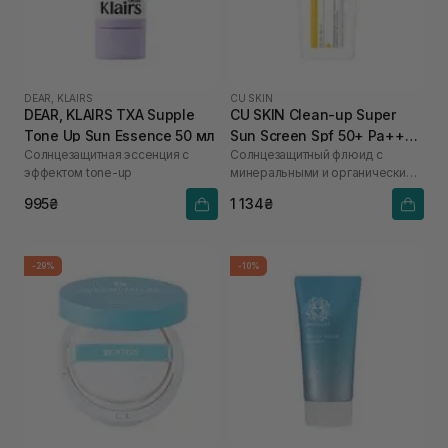
DEAR, KLAIRS
CU SKIN
DEAR, KLAIRS TXA Supple
CU SKIN Clean-up Super
Tone Up Sun Essence 50 мл
Sun Screen Spf 50+ Pa++++
Солнцезащитная эссенция с
Солнцезащитный флюид с
50 мл
эффектом tone-up
минеральными и органическими
фильтрами
995₴
1 134₴
-29%
-10%