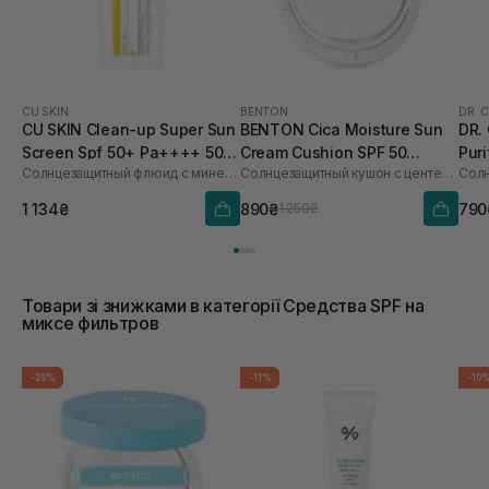
CU SKIN
BENTON
DR. 
CU SKIN Clean-up Super Sun
BENTON Cica Moisture Sun
DR.
Screen Spf 50+ Pa++++ 50
Cream Cushion SPF 50
Pur
Солнцезащитный флюид с минеральными и органическими фильтрами
Солнцезащитный кушон с центеллой
мл
PA++++ 15 г
50+
1 134₴
890₴
790
1 250₴
Товари зі знижками в категорії Средства SPF на
миксе фильтров
-29%
-11%
-10