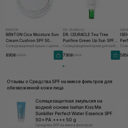
BENTON
DR. CEURACLE
ISEH
BENTON Cica Moisture Sun
DR. CEURACLE Tea Tree
ISE
Cream Cushion SPF 50
Purifine Green Up Sun SPF
Per
Солнцезащитный кушон с центеллой
Солнцезащитный крем для нейтрализации красноты с экстрактом чайного дерева
PA++++ 15 г
50+ PA++++ 50 мл
50+
890₴
790₴
585
1 250₴
890₴
Отзывы о Средства SPF на миксе фильтров для
обезвоженной кожи лица
Солнцезащитная эмульсия на
водной основе Isehan Kiss Me
Sunkiller Perfect Water Essence SPF
50+ PA ++++ 50 g
Средства SPF на миксе фильтров