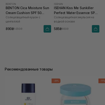
BENTON
ISEHAN
BENTON Cica Moisture Sun
ISEHAN Kiss Me Sunkiller
Cream Cushion SPF 50
Perfect Water Essence SPF
Солнцезащитный кушон с
Солнцезащитная эмульсия на
PA++++ 15 г
50+PA++++ 50 г
центеллой
водной основе
890₴
585₴
1 250₴
650₴
Рекомендованные товары
-29%
-11