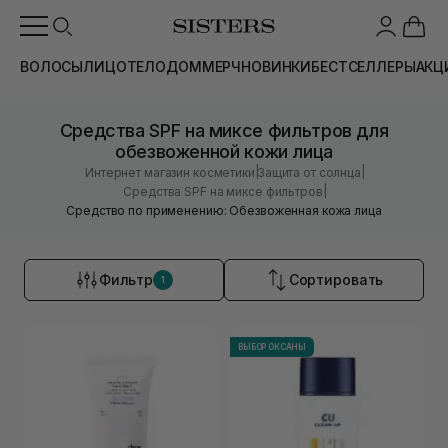
ВОЛОСЫ
ЛИЦО
ТЕЛО
ДОМ
МЕРЧ
НОВИНКИ
БЕСТСЕЛЛЕРЫ
АКЦ
Средства SPF на миксе фильтров для
обезвоженной кожи лица
|
|
Интернет магазин косметики
Защита от солнца
|
Средства SPF на миксе фильтров
Средство по применению: Обезвоженная кожа лица
Фильтр
Сортировать
1
ВЫБОР ОКСАНЫ