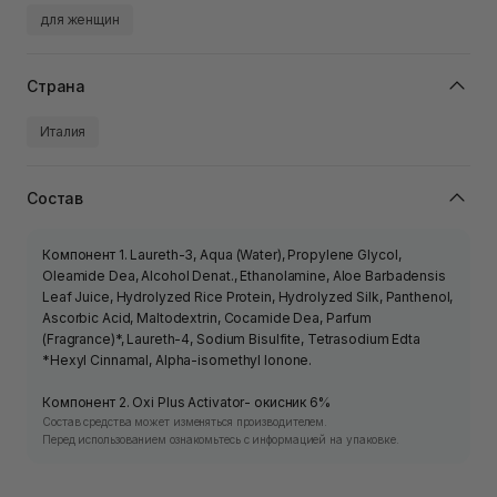
для женщин
Страна
Италия
Состав
Компонент 1. Laureth-3, Aqua (Water), Propylene Glycol,
Oleamide Dea, Alcohol Denat., Ethanolamine, Aloe Barbadensis
Leaf Juice, Hydrolyzed Rice Protein, Hydrolyzed Silk, Panthenol,
Ascorbic Acid, Maltodextrin, Cocamide Dea, Parfum
(Fragrance)*, Laureth-4, Sodium Bisulfite, Tetrasodium Edta
*Hexyl Cinnamal, Alpha-isomethyl Ionone.
Компонент 2. Oxi Plus Activator- окисник 6%
Состав средства может изменяться производителем.
Перед использованием ознакомьтесь с информацией на упаковке.