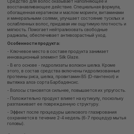
Средство для волос оказывает наполняющее и
В наличии
восстанавливающее действие. Специальная формула,
Самовывоз г. Ровно, ул. Кулика и Гудачека 23 (ТЦ
обогащенная кератином и маслом моринги, витаминами
Экватор)
и минеральными солями, улучшает состояние тусклых и
Нет в наличии!
ослабленных волос, придавая им ощутимую плотность и
мягкость. Помогает нейтрализовать свободные
радикалы, обеспечивает антивозрастный уход.
Особенности продукта:
- Ключевое место в составе продукта занимает
инновационный элемент Silk Glaze.
- В его основе - гидролизаты волокон шелка. Кроме
этого, в состав средства включены гидролизованные
протеины риса, шелка, провитамин В5 (D-пантенол) и
вытяжка алоэ сорта Барбаденсис.
- Волосы становятся сильнее, повышается их упругость.
- Положительно продукт влияет на кутикулу, поскольку
разглаживает ее поврежденную структуру.
- Эффект после процедуры шелкового глазирования
сохраняется в течение 2-4 недель (6-7 процедур мытья
головы).