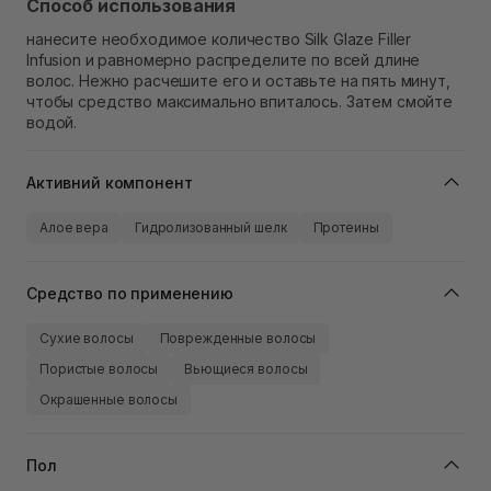
Способ использования
нанесите необходимое количество Silk Glaze Filler
Infusion и равномерно распределите по всей длине
волос. Нежно расчешите его и оставьте на пять минут,
чтобы средство максимально впиталось. Затем смойте
водой.
Активний компонент
Алое вера
Гидролизованный шелк
Протеины
Средство по применению
Сухие волосы
Поврежденные волосы
Пористые волосы
Вьющиеся волосы
Окрашенные волосы
Пол