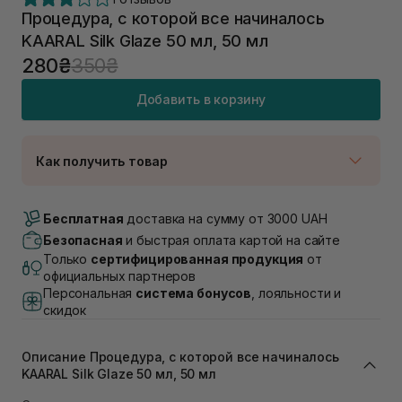
Процедура, с которой все начиналось
KAARAL Silk Glaze 50 мл, 50 мл
280₴
350₴
Добавить в корзину
Как получить товар
Доставка Новой Почтой
Нет в наличии!
Бесплатная
доставка на сумму от 3000 UAH
Самовывоз г. Луцк, Винниченка 4
Безопасная
и быстрая оплата картой на сайте
В наличии
Только
сертифицированная продукция
от
Самовывоз г. Львов, ул. Академика Подстригача,
официальных партнеров
1В (Duck's Lake)
Персональная
система бонусов
, лояльности и
Нет в наличии!
скидок
Самовывоз Львов (Ивана Франко 36)
В наличии
Самовывоз г. Львов ул. Степана Бандеры 43
Описание Процедура, с которой все начиналось
KAARAL Silk Glaze 50 мл, 50 мл
В наличии
Самовывоз Ровно