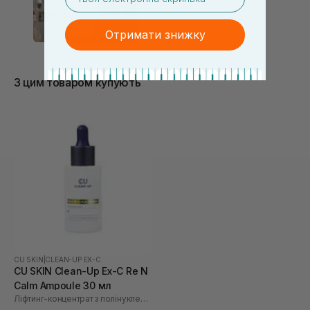
Отримати знижку
З цим товаром купують
CU SKIN
|
CLEAN-UP EX-C
CU SKIN Clean-Up Ex-C Re N
Calm Ampoule 30 мл
Ліфтинг-концентрат з полінуклеотидами