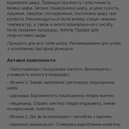
відновлює шкіру. Підвищує пружність і еластичність
В наявності
Самовивіз м. Рівне, вул. Кулика і Гудачека 23 (ТЦ
вікової шкіри. Загоює пошкоджену шкіру, усуває сухість,
Екватор)
лущення, свербіж і почервоніння. Заспокоює шкіру при
Немає в наявності!
куперозі. Рекомендується після впливу сонця і низьких
температур, а також в якості відновлюючого засобу
після лазерних процедур, пілінгів. Підійде для
гіперчутливої шкіри.
Підходить для всіх типів шкіри. Рекомендовано для шкіри
з ослабленою бар'єрної функцією.
Активні компоненти
- Полігутамінова і гіалуронова кислоти.
Зволожують і
утримують вологу в епідермісі;
- Вітамін U.
Знімає запалення і регенерує пошкоджену
шкіру;
- Цераміди.
Відновлюють пошкоджену ліпідну мантію;
- Ніацинамід.
Сприяє синтезу ліпідів епідермісу, знімає
почервоніння, освітлює;
- Вітамін С.
Діє як антиоксидант і запобігає старінню;
- Комплекс амінокислот.
Стимулює вироблення колагену;