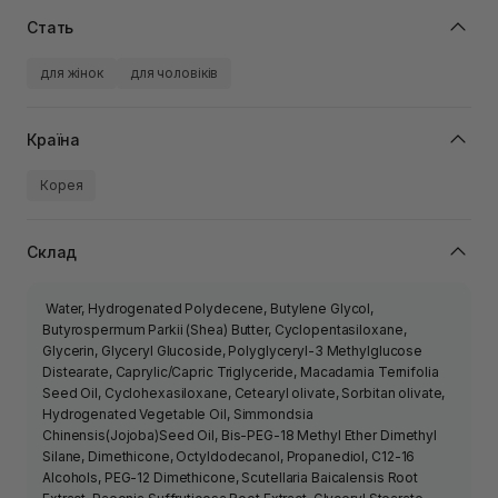
Стать
для жінок
для чоловіків
Країна
Корея
Склад
Water, Hydrogenated Polydecene, Butylene Glycol,
Butyrospermum Parkii (Shea) Butter, Cyclopentasiloxane,
Glycerin, Glyceryl Glucoside, Polyglyceryl-3 Methylglucose
Distearate, Caprylic/Capric Triglyceride, Macadamia Ternifolia
Seed Oil, Cyclohexasiloxane, Cetearyl olivate, Sorbitan olivate,
Hydrogenated Vegetable Oil, Simmondsia
Chinensis(Jojoba)Seed Oil, Bis-PEG-18 Methyl Ether Dimethyl
Silane, Dimethicone, Octyldodecanol, Propanediol, C12-16
Alcohols, PEG-12 Dimethicone, Scutellaria Baicalensis Root