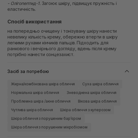
- Олігопептид-1.
Загоює шкіру, підвищує пружність і
еластичність.
Спосіб використання
на попередньо очищену і тонізувану шкіру нанести
невелику кількість крему, обережно втерти в шкіру
легкими рухами кінчиків пальців. Підходить для
ранкового і вечірнього догляду, вдень після крему
потрібно нанести сонцезахист.
Засіб за потребою
Жирна/комбінована шкіра обличчя
Суха шкіра обличчя
Нормальна шкіра обличчя
Зневоднена шкіра обличчя
Проблемна шкіра /акне обличчя
Вікова шкіра обличчя
Чутлива шкіра обличчя
Шкіра обличчя з куперозом
Шкіра обличчя з порушеним барʼєром
Шкіра обличчя з порушеним мікробіомом