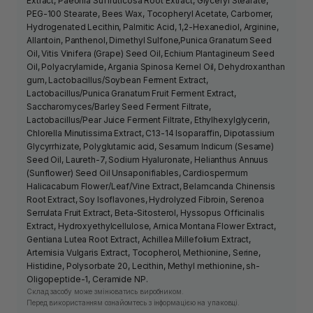
Extract, Paeonia Suffruticosa Root Extract, Glyceryl Stearate,
PEG-100 Stearate, Bees Wax, Tocopheryl Acetate, Carbomer,
Hydrogenated Lecithin, Palmitic Acid, 1,2-Hexanediol, Arginine,
Allantoin, Panthenol, Dimethyl Sulfone,Punica Granatum Seed
Oil, Vitis Vinifera (Grape) Seed Oil, Echium Plantagineum Seed
Oil, Polyacrylamide, Argania Spinosa Kernel Oil, Dehydroxanthan
gum, Lactobacillus/Soybean Ferment Extract,
Lactobacillus/Punica Granatum Fruit Ferment Extract,
Saccharomyces/Barley Seed Ferment Filtrate,
Lactobacillus/Pear Juice Ferment Filtrate, Ethylhexylglycerin,
Chlorella Minutissima Extract, C13-14 Isoparaffin, Dipotassium
Glycyrrhizate, Polyglutamic acid, Sesamum Indicum (Sesame)
Seed Oil, Laureth-7, Sodium Hyaluronate, Helianthus Annuus
(Sunflower) Seed Oil Unsaponifiables, Cardiospermum
Halicacabum Flower/Leaf/Vine Extract, Belamcanda Chinensis
Root Extract, Soy Isoflavones, Hydrolyzed Fibroin, Serenoa
Serrulata Fruit Extract, Beta-Sitosterol, Hyssopus Officinalis
Extract, Hydroxyethylcellulose, Arnica Montana Flower Extract,
Gentiana Lutea Root Extract, Achillea Millefolium Extract,
Artemisia Vulgaris Extract, Tocopherol, Methionine, Serine,
Histidine, Polysorbate 20, Lecithin, Methyl methionine, sh-
Oligopeptide-1, Ceramide NP.
Склад засобу може змінюватись виробником.
Перед використанням ознайомтесь з інформацією на упаковці.