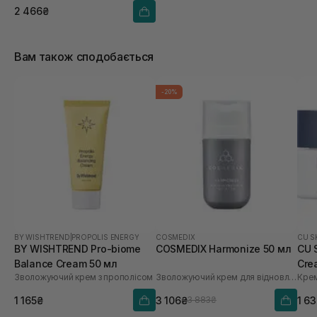
2 466₴
Вам також сподобається
-20%
BY WISHTREND
|
PROPOLIS ENERGY
COSMEDIX
CU S
BY WISHTREND Pro-biome
COSMEDIX Harmonize 50 мл
CU 
Balance Cream 50 мл
Cre
Зволожуючий крем з прополісом
Зволожуючий крем для відновлення мікробіома
Крем
1 165₴
3 106₴
1 6
3 883₴