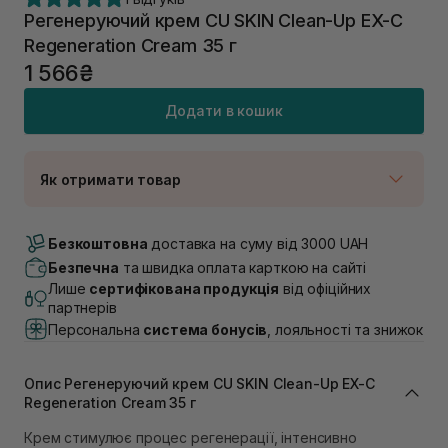
Регенеруючий крем CU SKIN Clean-Up EX-C
Regeneration Cream 35 г
1 566₴
Додати в кошик
Як отримати товар
Доставка Новою Поштою
В наявності
Безкоштовна
доставка на суму від 3000 UAH
Самовивіз м. Луцьк, вул. Винниченка 4
Безпечна
та швидка оплата карткою на сайті
Немає в наявності!
Лише
сертифікована продукція
від офіційних
Самовивіз м. Львів, вул. Академіка Підстригача, 1В
партнерів
(Duck’s Lake)
Персональна
система бонусів
, лояльності та знижок
Немає в наявності!
Самовивіз м. Львів, вул. Івана Франка 36
Немає в наявності!
Опис Регенеруючий крем CU SKIN Clean-Up EX-C
Самовивіз м. Львів, вул. Степана Бандери 45
Regeneration Cream 35 г
Немає в наявності!
Самовивіз м. Рівне, вул. 16-го Липня, 15
Крем стимулює процес регенерації, інтенсивно