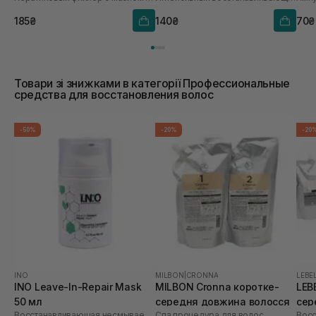
185₴
140₴
70₴
Товари зі знижками в категорії Профессиональные
средства для восстановления волос
-50%
-20%
-20
INO
MILBON
|
CRONNA
LEBE
INO Leave-In-Repair Mask
MILBON Cronna коротке-
LEBE
50 мл
середня довжина волосся
сер
Восстанавливающая несмываемая маска для волос
Спа процедура для волос