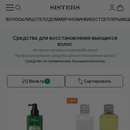
ВОЛОСЫ
ЛИЦО
ТЕЛО
ДОМ
МЕРЧ
НОВИНКИ
БЕСТСЕЛЛЕРЫ
АКЦ
Средства для восстановления вьющихся
волос
|
|
Интернет магазин косметики
Волосы
|
Профессиональные средства для восстановления волос
Средство по применению: Вьющиеся волосы
Фильтр
Сортировать
1
-20%