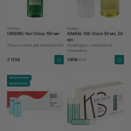
ORISING
KAARAL
ORISING Hair Gloss 150 мл
KAARAL Silk Glaze 50 мл, 50
мл
Лосьон-спрей для блеска волос
Процедура, с которой все
начиналось
2 125₴
280₴
350₴
ВЫБОР ОКСАНЫ
ВЫБОР ИЛОНЫ