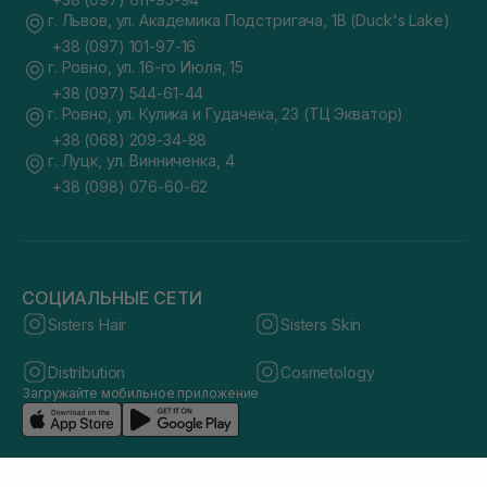
г. Львов, ул. Академика Подстригача, 1В (Duck's Lake)
+38 (097) 101-97-16
г. Ровно, ул. 16-го Июля, 15
+38 (097) 544-61-44
г. Ровно, ул. Кулика и Гудачека, 23 (ТЦ Экватор)
+38 (068) 209-34-88
г. Луцк, ул. Винниченка, 4
+38 (098) 076-60-62
СОЦИАЛЬНЫЕ СЕТИ
Sisters Hair
Sisters Skin
Distribution
Cosmetology
Загружайте мобильное приложение