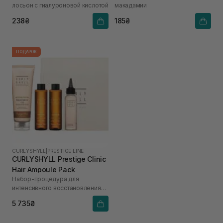
лосьон с гиалуроновой кислотой
макадамии
238₴
185₴
ПОДАРОК
CURLYSHYLL
|
PRESTIGE LINE
CURLYSHYLL Prestige Clinic
Hair Ampoule Pack
Набор-процедура для
интенсивного восстановления
поврежденных волос
5 735₴