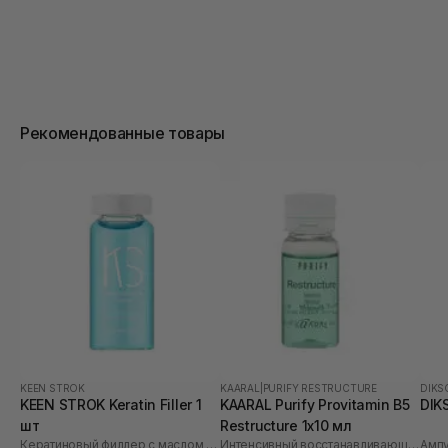
Рекомендованные товары
KEEN STROK
KAARAL
|
PURIFY RESTRUCTURE
DIKS
KEEN STROK Keratin Filler 1
KAARAL Purify Provitamin B5
DIKS
шт
Restructure 1х10 мл
Кератиновый филлер с маслом макадамии
Интенсивный восстанавливающий комплекс с провитамином В5