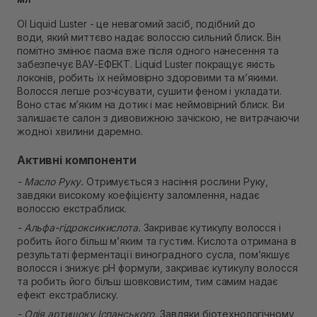
Самовивіз м. Рівне, вул. 16-го Липня, 15
OI Liquid Luster - це невагомий засіб, подібний до
В наявності
води, який миттєво надає волоссю сильний блиск. Він
Самовивіз м. Рівне, вул. Кулика і Гудачека 23 (ТЦ
помітно змінює пасма вже після одного нанесення та
Екватор)
забезпечує ВАУ-ЕФЕКТ. Liquid Luster покращує якість
Немає в наявності!
локонів, робить їх неймовірно здоровими та м’якими.
Волосся легше розчісувати, сушити феном і укладати.
Воно стає м’яким на дотик і має неймовірний блиск. Ви
залишаєте салон з дивовижною зачіскою, не витрачаючи
жодної хвилини даремно.
Активні компоненти
- Масло Руку.
Отримується з насіння рослини Руку,
завдяки високому коефіцієнту заломлення, надає
волоссю екстраблиск.
- Альфа-гідроксикислота.
Закриває кутикулу волосся і
робить його більш м’яким та густим. Кислота отримана в
результаті ферментації виноградного сусла, пом’якшує
волосся і знижує рН формули, закриває кутикулу волосся
та робить його більш шовковистим, тим самим надає
ефект екстраблиску.
- Олія артишоку Іспанського.
Завдяки біотехнологічному