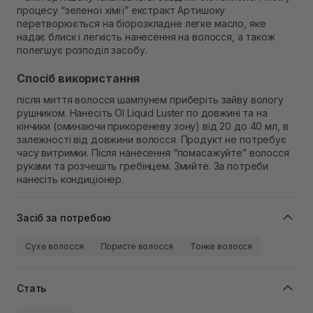
процесу “зеленої хімії” екстракт Артишоку
перетворюється на біорозкладне легке масло, яке
надає блиск і легкість нанесення на волосся, а також
полегшує розподіл засобу.
Спосіб використання
після миття волосся шампунем приберіть зайву вологу
рушником. Нанесіть OI Liquid Luster по довжині та на
кінчики (оминаючи прикореневу зону) від 20 до 40 мл, в
залежності від довжини волосся. Продукт не потребує
часу витримки. Після нанесення “помасажуйте” волосся
руками та розчешіть гребінцем. Змийте. За потреби
нанесіть кондиціонер.
Засіб за потребою
Сухе волосся
Пористе волосся
Тонке волосся
Стать