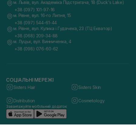
м. Львів, вул. Академіка Підстригача, 1В (Duck's Lake)
+38 (097) 101-97-16
м. Рівне, вул. 16-го Липня, 15
+38 (097) 544-61-44
м. Рівне, вул. Кулика і Гудачека, 23 (ТЦ Екватор)
+38 (068) 209-34-88
м. Луцьк, вул. Винниченка, 4
+38 (098) 076-60-62
СОЦІАЛЬНІ МЕРЕЖІ
Sisters Hair
Sisters Skin
Distribution
Cosmetology
Завантажуйте мобільний додаток