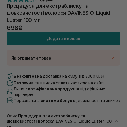
Процедура для екстраблиску та
шовковистості волосся DAVINES Oi Liquid
Luster 100 мл
698₴
Додати в кошик
Як отримати товар
Доставка Новою Поштою
Немає в наявності!
Безкоштовна
доставка на суму від 3000 UAH
Самовивіз м. Луцьк, вул. Винниченка 4
Безпечна
та швидка оплата карткою на сайті
В наявності
Лише
сертифікована продукція
від офіційних
Самовивіз м. Львів, вул. Академіка Підстригача, 1В
партнерів
(Duck’s Lake)
Персональна
система бонусів
, лояльності та знижок
Немає в наявності!
Самовивіз м. Львів, вул. Івана Франка 36
В наявності
Опис Процедура для екстраблиску та
Самовивіз м. Львів, вул. Степана Бандери 45
шовковистості волосся DAVINES Oi Liquid Luster 100
В наявності
мл