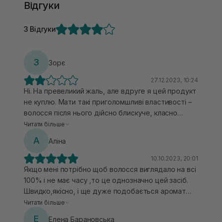
Відгуки
3 Відгуки
З
Зорє
27.12.2023, 10:24
Ні. На превеликий жаль, але вдруге я цей продукт
не куплю. Мати такі приголомшливі властивості –
волосся після нього дійсно блискуче, класно
вкладається та стає м’якеньким. Але аромат? Він
Читати більше
просто жахливий. Я, як людина, яка дуже
А
Аліна
тендітно відноситься до запахів можу лише
поплакати тут в коментарях, бо більше ніж один
10.10.2023, 20:01
раз я не змогла його використати через дуже
Якщо мені потрібно щоб волосся виглядало на всі
інтенсивний аромат. Він мені нагадав дуже
100% і не має часу ,то це однозначно цей засіб.
концентровані парфумовані засоби, які можна
Швидко,якісно, і ще дуже подобається аромат
відчути в перукарнях. Тому якщо ви як і я дуже
цієї лінійки. Робить волосся
Читати більше
чутливі до запахів, шукайте щось інше. Добре, що
шовковистим,блискучим,ніжним, мʼяким.
Е
Елена Барановська
на сайті є багато інших засобів, які прийдуться до