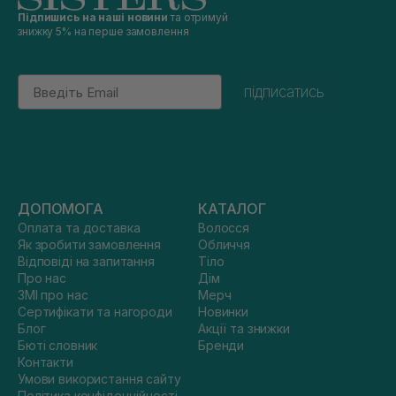
Підпишись на наші новини
та отримуй
знижку 5% на перше замовлення
Email
підписатись
ДОПОМОГА
КАТАЛОГ
Оплата та доставка
Волосся
Як зробити замовлення
Обличчя
Відповіді на запитання
Тіло
Про нас
Дім
ЗМІ про нас
Мерч
Сертифікати та нагороди
Новинки
Блог
Акції та знижки
Бюті словник
Бренди
Контакти
Умови використання сайту
Політика конфіденційності