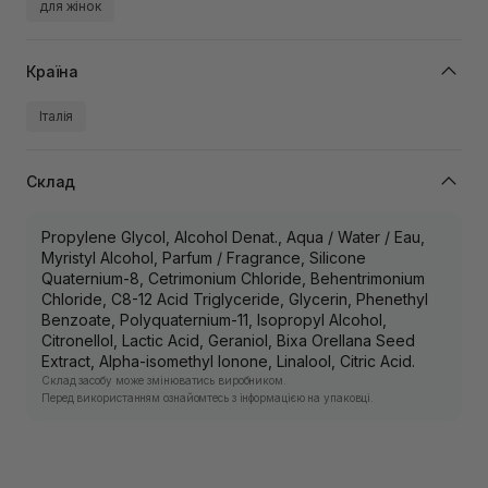
для жінок
Країна
Італія
Склад
Propylene Glycol, Alcohol Denat., Aqua / Water / Eau,
Myristyl Alcohol, Parfum / Fragrance, Silicone
Quaternium-8, Cetrimonium Chloride, Behentrimonium
Chloride, C8-12 Acid Triglyceride, Glycerin, Phenethyl
Benzoate, Polyquaternium-11, Isopropyl Alcohol,
Citronellol, Lactic Acid, Geraniol, Bixa Orellana Seed
Extract, Alpha-isomethyl Ionone, Linalool, Citric Acid.
Склад засобу може змінюватись виробником.
Перед використанням ознайомтесь з інформацією на упаковці.