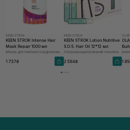
KEEN STROK
KEEN STROK
OLAP
KEEN STROK Intense Hair
KEEN STROK Lotion Nutritive
OLA
Mask Repair 1000 мл
S.O.S. Hair Oil 12*12 мл
Buil
Маска для глибокого відновлення пошкодженого волосся
Ультраконцентрований лосьйон з гіалуроновою кислотою
мл
1 737₴
2 594₴
1 8