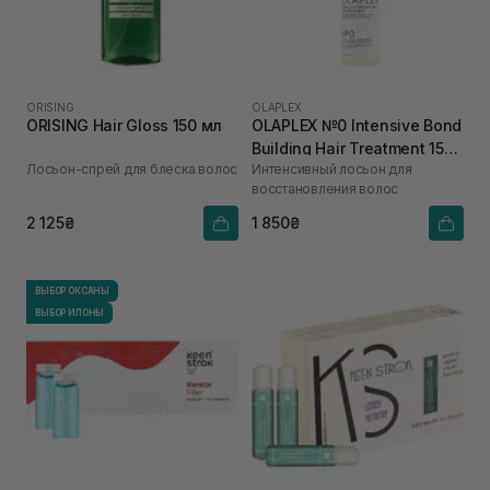
ORISING
OLAPLEX
ORISING Hair Gloss 150 мл
OLAPLEX №0 Intensive Bond
Building Hair Treatment 155
Лосьон-спрей для блеска волос
Интенсивный лосьон для
мл
восстановления волос
2 125₴
1 850₴
ВЫБОР ОКСАНЫ
ВЫБОР ИЛОНЫ