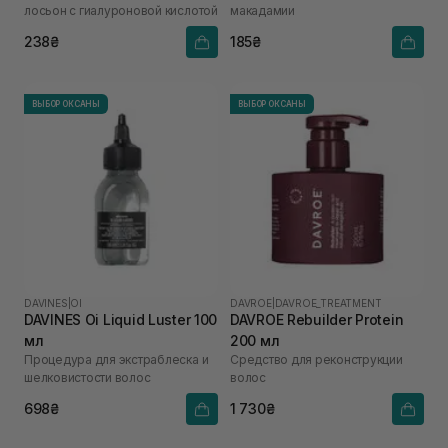
лосьон с гиалуроновой кислотой
макадамии
238₴
185₴
ВЫБОР ОКСАНЫ
ВЫБОР ОКСАНЫ
DAVINES
|
OI
DAVROE
|
DAVROE_TREATMENT
DAVINES Oi Liquid Luster 100
DAVROE Rebuilder Protein
мл
200 мл
Процедура для экстраблеска и
Средство для реконструкции
шелковистости волос
волос
698₴
1 730₴