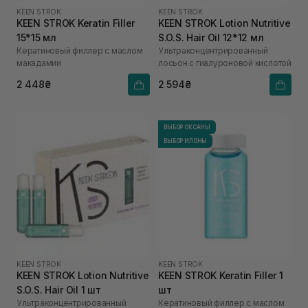
KEEN STROK
KEEN STROK
KEEN STROK Keratin Filler
KEEN STROK Lotion Nutritive
15*15 мл
S.O.S. Hair Oil 12*12 мл
Кератиновый филлер с маслом
Ультраконцентрированный
макадамии
лосьон с гиалуроновой кислотой
2 448₴
2 594₴
ВЫБОР ОКСАНЫ
ВЫБОР ИЛОНЫ
KEEN STROK
KEEN STROK
KEEN STROK Lotion Nutritive
KEEN STROK Keratin Filler 1
S.O.S. Hair Oil 1 шт
шт
Ультраконцентрированный
Кератиновый филлер с маслом