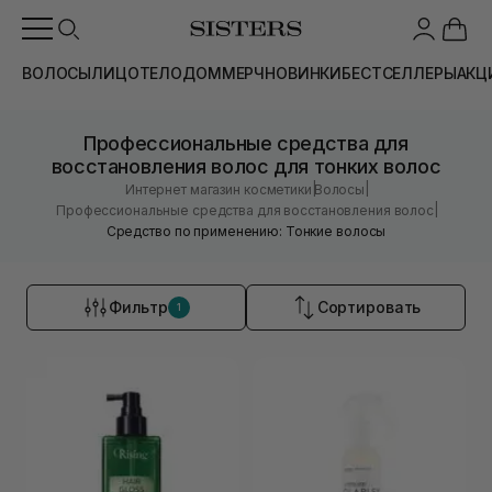
ВОЛОСЫ
ЛИЦО
ТЕЛО
ДОМ
МЕРЧ
НОВИНКИ
БЕСТСЕЛЛЕРЫ
АКЦ
Профессиональные средства для
восстановления волос для тонких волос
|
|
Интернет магазин косметики
Волосы
|
Профессиональные средства для восстановления волос
Средство по применению: Тонкие волосы
Фильтр
Сортировать
1