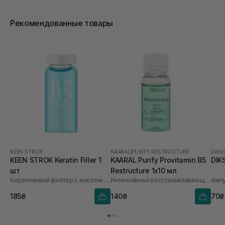
Рекомендованные товары
KEEN STROK
KAARAL
|
PURIFY RESTRUCTURE
DIKS
KEEN STROK Keratin Filler 1
KAARAL Purify Provitamin B5
DIKS
шт
Restructure 1х10 мл
Кератиновый филлер с маслом макадамии
Интенсивный восстанавливающий комплекс с провитамином В5
185₴
140₴
70₴