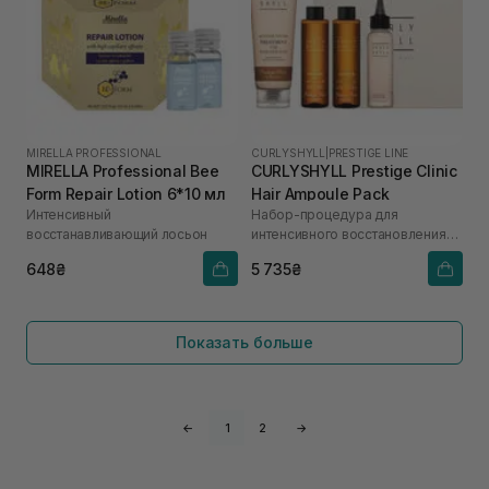
MIRELLA PROFESSIONAL
CURLYSHYLL
|
PRESTIGE LINE
MIRELLA Professional Bee
CURLYSHYLL Prestige Clinic
Form Repair Lotion 6*10 мл
Hair Ampoule Pack
Интенсивный
Набор-процедура для
восстанавливающий лосьон
интенсивного восстановления
поврежденных волос
648₴
5 735₴
Показать больше
←
1
2
→