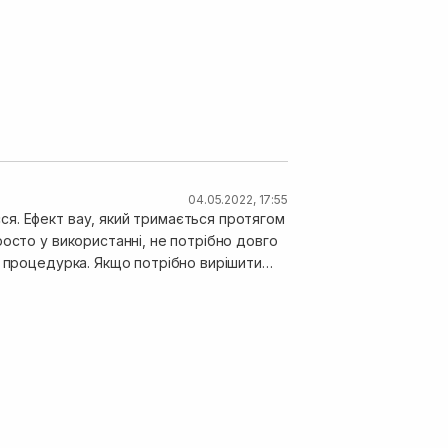
04.05.2022, 17:55
я. Ефект вау, який тримається протягом
станні, не потрібно довго
Якщо потрібно вирішити
я від лебел.