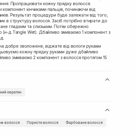
ріння. Пропрацювати кожну прядку волосся.
 компонент кінчиками пальців, починаючи від
чиків. Результат процедури буде залежати від того,
ник в структуру волосся. Засіб потрібно втирати до
стане гладким та слизьким. Потім обережно
 (н-д Tangle Wet). Дбайливо змиваємо 1 компонент з
д.
на добре зволожене, віджате від вологи руками
ацьовуємо кожну прядку руками дуже дбайливо
йливо змиваємо 2 компонент з волосся протягом 15
аний кератин
е волосся
Пористе волосся
Фарбоване волосся