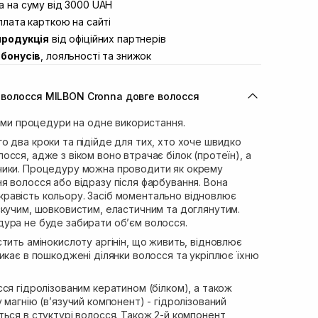
вул. Винниченка 4
 на суму від 3000 UAH
В наявності
ул. Академіка Підстригача, 1В
лата карткою на сайті
Немає в наявності!
продукція
від офіційних партнерів
ул. Івана Франка 36
В наявності
бонусів
, лояльності та знижок
вул. Степана Бандери 45
В наявності
л. 16-го Липня, 15
В наявності
волосся MILBON Cronna довге волосся
ул. Кулика і Гудачека 23 (ТЦ
Немає в наявності!
’єми процедури на одне використання.
 два кроки та підійде для тих, хто хоче швидко
сся, адже з віком воно втрачає білок (протеїн), а
чики. Процедуру можна проводити як окрему
я волосся або відразу після фарбування. Вона
авість кольору. Засіб моментально відновлює
скучим, шовковистим, еластичним та доглянутим.
ура не буде забирати об’єм волосся.
тить амінокислоту аргінін, що живить, відновлює
икає в пошкоджені ділянки волосся та укріплює їхню
ся гідролізованим кератином (білком), а також
 магнію (в’язучий компонент) - гідролізований
ься в стуктурі волосся. Також 2-й компонент