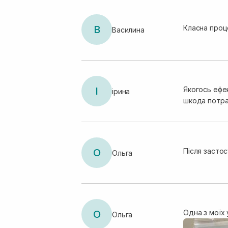
В
Класна проц
Василина
I
Якогось ефек
iрина
шкода потра
О
Після засто
Ольга
О
Одна з моїх
Ольга