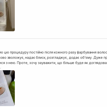
ю цю процедуру постійно після кожного разу фарбування волосс
во зволожує, надає блиск, розгладжує, додає об'єму. Дуже просто у викори
я з нею. Проте, хочу зауважити, що більше буде як доглядова процедурка. 
ему,краще взяти більш інтенсивнішу процедуру ,наприклад щаст