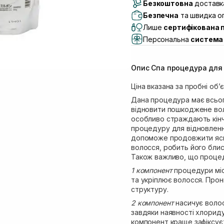
Безкоштовна
Самовивіз м. Луцьк, 
доставка
Самовивіз м. Львів, в
Безпечна
та швидка оп
(Duck’s Lake)
Лише
сертифікована 
Самовивіз м. Львів, в
Персональна
система 
Самовивіз м. Львів, 
Самовивіз м. Рівне, ву
Опис Спа процедура для 
Самовивіз м. Рівне, в
Екватор)
Ціна вказана за пробні об
Дана процедура має всього
відновити пошкоджене воло
особливо страждають кін
процедуру для відновленн
допоможе продовжити яскр
волосся, робить його бли
Також важливо, що процед
1 компонент
процедури міс
та укріплює волосся. Прон
структуру.
2 компонент
насичує волос
завдяки наявності хлориду
компонент краще зафіксуєт