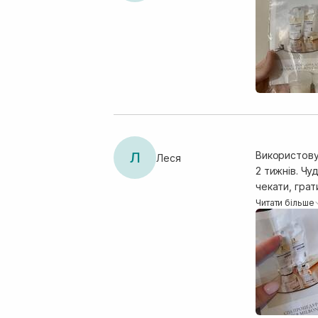
Л
Використову
Леся
2 тижнів. Чудо
чекати, гратис
якусь пробл
Читати більше