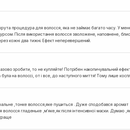
крута процедура для волосся, яка не займає багато часу. У мен
урсом. Після використання волосся зволожене, наповнене, блиск
через кожні два тижні. Ефект неперевершений.
азово зробити, то не купляйте! Потрібен накопичувальний ефект!
 була на волоссі, от і все, до наступного миття! Тому лише косп
ральне ,тонке волосся,яке пушиться . Дуже сподобався аромат ,
 волосся гладеньке ,мʼяке,як після інтенсивної маски. Думаю ,
краще