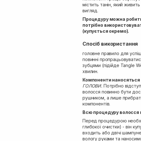
містить танін, який живит
вигляд.
Процедуру можна робити
потрібно використовува
(купується окремо).
Спосіб використання
головне правило для успі
повинні пропрацьовуватися
зубцями (підійде Tangle We
хвилин.
Компоненти наносяться т
ГОЛОВИ.
Потрібно відступ
волосся повинно бути дос
рушником, а лише прибрат
компонентів.
Всю процедуру волосся 
Перед процедурою необ
глибокої очистки) - він ку
входить або двічі шампун
вологу руками та наноси