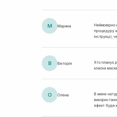
М
Неймовірно 
Марина
процедуру к
інструкції, 
В
Хто планує р
Вікторія
класна маска
О
В мене нату
Олена
використання
ефект буде 