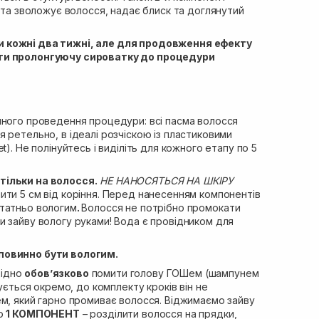
ь та зволожує волосся, надає блиск та доглянутий
 кожні два тижні, але для продовження ефекту
ти пролонгуючу сироватку до процедури
шного проведення процедури: всі пасма волосся
 ретельно, в ідеалі розчіскою із пластиковими
t). Не полінуйтесь і виділіть для кожного етапу по 5
ільки на волосся.
НЕ НАНОСЯТЬСЯ НА ШКІРУ
ити 5 см від коріння. Перед нанесенням компонентів
татньо вологим
.
Волосся не потрібно промокати
и зайву вологу руками! Вода є провідником для
повинно бути вологим.
хідно
обов’язково
помити голову ГОШем (шампунем
пується окремо, до комплекту кроків він не
ем, який гарно промиває волосся. Віджимаємо зайву
мо
1 КОМПОНЕНТ
– розділити волосся на прядки,