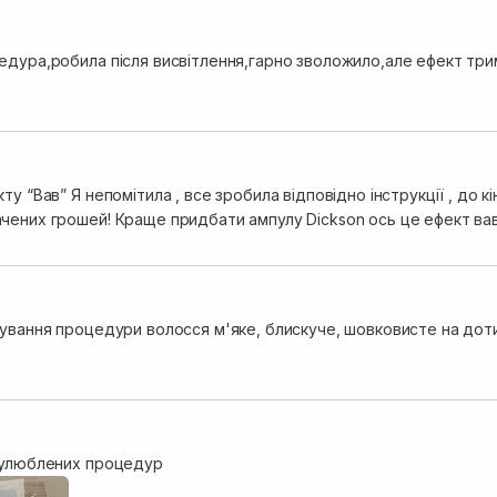
едура,робила після висвітлення,гарно зволожило,але ефект три
ту “Вав” Я непомітила , все зробила відповідно інструкції , до 
чених грошей! Краще придбати ампулу Dickson ось це ефект вав 
сування процедури волосся м'яке, блискуче, шовковисте на доти
 улюблених процедур