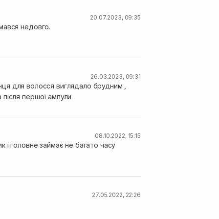
20.07.2023, 09:35
мався недовго.
26.03.2023, 09:31
кінця для волосся виглядало брудним ,
після першої ампули .
08.10.2022, 15:15
к і головне займає не багато часу
27.05.2022, 22:26