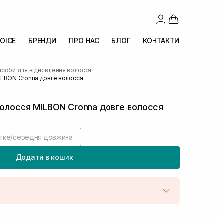
OICE
БРЕНДИ
ПРО НАС
БЛОГ
КОНТАКТИ
асоби для відновлення волосся
|
ILBON Cronna довге волосся
волосся MILBON Cronna довге волосся
тке/середня довжина
Додати в кошик
штою
Немає в наявності!