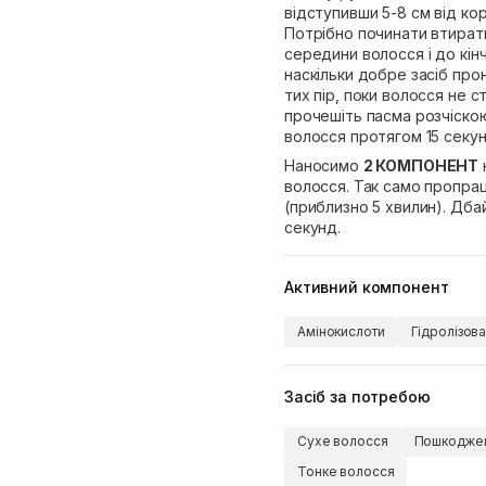
відступивши 5-8 см від ко
Потрібно починати втирати
середини волосся і до кін
наскільки добре засіб про
тих пір, поки волосся не 
прочешіть пасма розчіскою
волосся протягом 15 секун
Наносимо
2 КОМПОНЕНТ
волосся. Так само пропр
(приблизно 5 хвилин). Дба
секунд.
Активний компонент
Амінокислоти
Гідролізов
Засіб за потребою
Сухе волосся
Пошкоджен
Тонке волосся