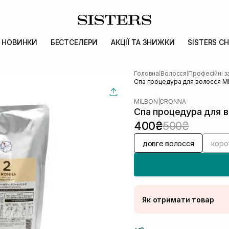
НОВИНКИ
БЕСТСЕЛЕРИ
АКЦІЇ ТА ЗНИЖКИ
SISTERS CH
Головна
Волосся
Професійні з
|
|
Спа процедура для волосся M
MILBON
|
CRONNA
Спа процедура для 
400₴
500₴
довге волосся
коро
Як отримати товар
Доставка Новою По