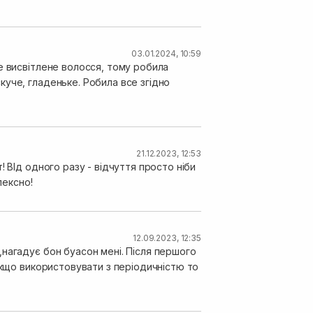
03.01.2024, 10:59
е висвітлене волосся, тому робила
уче, гладеньке. Робила все згідно
21.12.2023, 12:53
 ВІд одного разу - відчуття просто ніби
лексно!
12.09.2023, 12:35
нагадує бон буасон мені. Після першого
якщо використовувати з періодичністю то