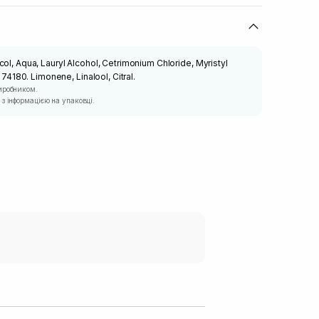
ol, Aqua, Lauryl Alcohol, Cetrimonium Chloride, Myristyl
I 74180. Limonene, Linalool, Citral.
иробником.
з інформацією на упаковці.