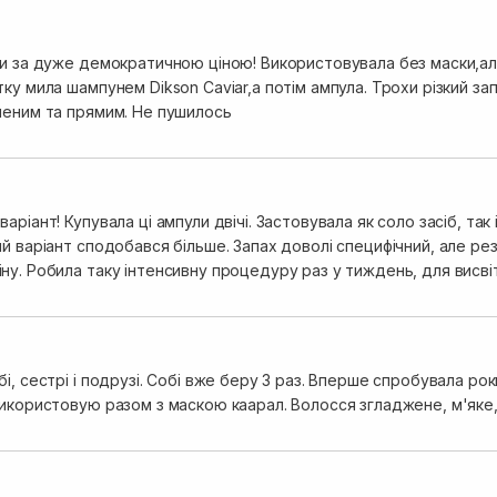
ли за дуже демократичною ціною! Використовувала без маски,ал
ку мила шампунем Dikson Caviar,а потім ампула. Трохи різкий за
неним та прямим. Не пушилось
аріант! Купувала ці ампули двічі. Застовувала як соло засіб, так 
й варіант сподобався більше. Запах доволі специфічний, але рез
ну. Робила таку інтенсивну процедуру раз у тиждень, для висві
і, сестрі і подрузі. Собі вже беру 3 раз. Вперше спробувала ро
Використовую разом з маскою каарал. Волосся згладжене, м'яке,