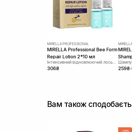
MIRELLA PROFESSIONAL
MIRELL
MIRELLA Professional Bee Form
MIREL
Repair Lotion 2*10 мл
Shamp
Інтенсивний відновлюючий лосьйон
306₴
259₴
Вам також сподобаєть
-20%