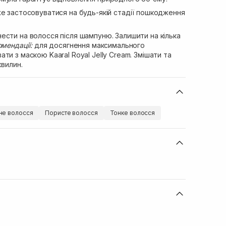
же застосовуватися на будь-якій стадії пошкодження
ести на волосся після шампуню. Залишити на кілька
омендації:
для досягнення максимального
ти з маскою Kaaral Royal Jelly Cream. Змішати та
хвилин.
е волосся
Пористе волосся
Тонке волосся