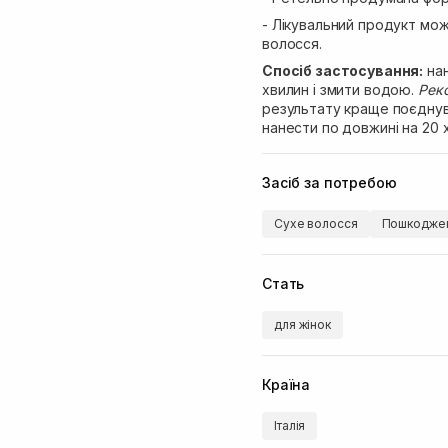
- Лікувальний продукт мо
волосся.
Спосіб застосування:
нан
хвилин і змити водою.
Рек
результату краще поєднува
нанести по довжині на 20 
Засіб за потребою
Сухе волосся
Пошкоджен
Стать
для жінок
Країна
Італія