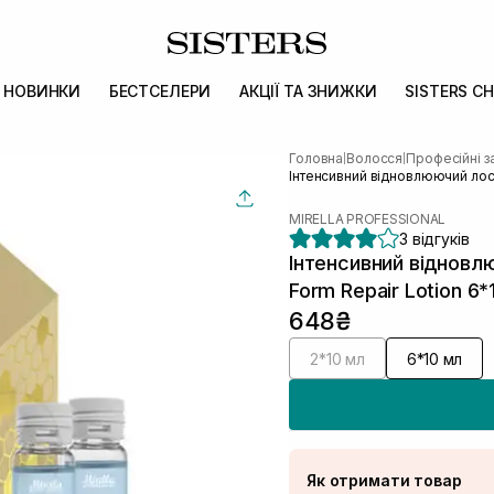
НОВИНКИ
БЕСТСЕЛЕРИ
АКЦІЇ ТА ЗНИЖКИ
SISTERS CH
Головна
Волосся
Професійні з
|
|
Інтенсивний відновлюючий лось
MIRELLA PROFESSIONAL
3 відгуків
Інтенсивний відновл
Form Repair Lotion 6*
648₴
2*10 мл
6*10 мл
Як отримати товар