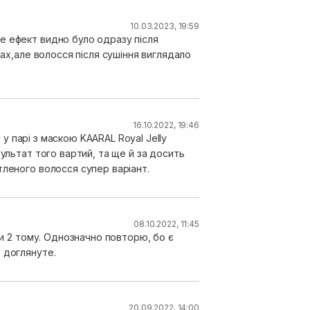
10.03.2023, 19:59
е ефект видно було одразу після
пах,але волосся після сушіння виглядало
16.10.2022, 19:46
і у парі з маскою KAARAL Royal Jelly
ультат того вартий, та ще й за досить
тленого волосся супер варіант.
08.10.2022, 11:45
ки 2 тому. Однозначно повторю, бо є
 доглянуте.
20.09.2022, 14:00