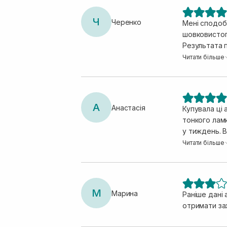
Ч
Черенко
Мені сподоба
шовковистог
Результата 
ефект накопи
Читати більше
Враження, що кінчики не так січутьс
запитати у консультатанта. Але я завжди по умитю
трохи типу 
А
Анастасія
Купувала ці 
тонкого ламк
у тиждень. В
візуально зн
Читати більше
М
Марина
Раніше дані 
отримати зах