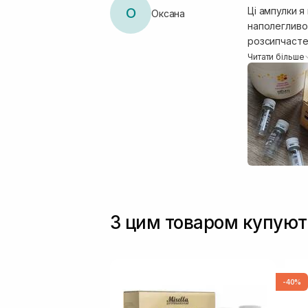
О
Ці ампулки я
Оксана
наполегливо дотри
розсипчасте,
слухняні, не
Читати більше
ампул після того, як сп
старту і зна
З цим товаром купуют
-40%