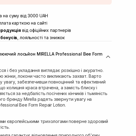
штою
В наявності
вул. Винниченка 4
 на суму від 3000 UAH
В наявності
ул. Академіка Підстригача, 1В (Duck’s
лата карткою на сайті
В наявності
продукція
від офіційних партнерів
ул. Івана Франка 36
В наявності
бонусів
, лояльності та знижок
вул. Степана Бандери 45
В наявності
л. 16-го Липня, 15
В наявності
люючий лосьйон MIRELLA Professional Bee Form
ул. Кулика і Гудачека 23 (ТЦ Екватор)
В наявності
ся і без укладання виглядає розкішно і акуратно.
 жінки, локони часто викликають захват. Варто
ну увагу, забезпечивши повноцінний та ефективний
що колишня краса втрачена, а замість блиску і
яється за недбалість посічених кінчиків і тьмяність
ого бренду Mirella радять звернути увагу на
ssional Bee Form Repair Lotion.
ими європейськими трихологами поверне здоровий
ість.
мула гарантує відновлення природного об'єму.