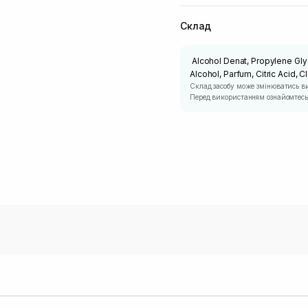
Склад
Alcohol Denat, Propylene Glyc
Alcohol, Parfum, Citric Acid, C
Склад засобу може змінюватись в
Перед використанням ознайомтесь 