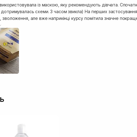
 використовувала із маскою, яку рекомендують дівчата. Спочатку
мувалась схеми. З часом звикла) На перших застосуваннях "вау-ефекту" я не отримала, воло
 зволоження, але вже наприкінці курсу помітила значне покращен
 такі сухі і значно зменшилась кількість посічених і поламаних в
робувала дорожчі засоби (бо запах таки відлякує), але точно вважаю їх підходящими для
йомства із професійними засобами
ь