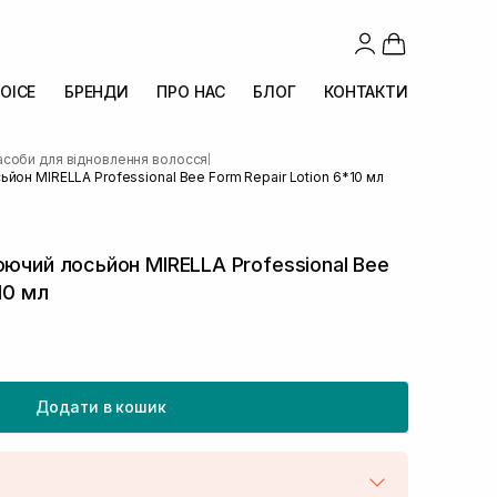
OICE
БРЕНДИ
ПРО НАС
БЛОГ
КОНТАКТИ
асоби для відновлення волосся
|
йон MIRELLA Professional Bee Form Repair Lotion 6*10 мл
юючий лосьйон MIRELLA Professional Bee
10 мл
Додати в кошик