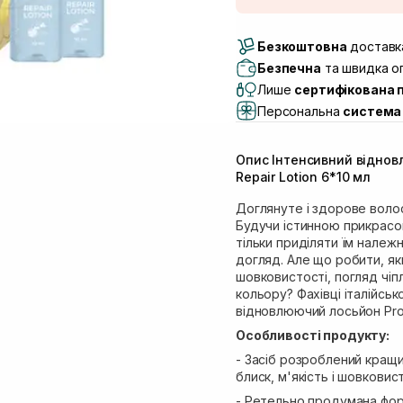
Доставка Новою По
Безкоштовна
Самовивіз м. Луцьк, 
доставка
Самовивіз м. Львів, в
Безпечна
та швидка оп
Lake)
Лише
сертифікована 
Самовивіз м. Львів, в
Персональна
система 
Самовивіз м. Львів, 
Самовивіз м. Рівне, ву
Опис Інтенсивний віднов
Самовивіз м. Рівне, в
Repair Lotion 6*10 мл
Доглянуте і здорове волос
Будучи істинною прикрасою
тільки приділяти їм належ
догляд. Але що робити, як
шовковистості, погляд чіпл
кольору? Фахівці італійськ
відновлюючий лосьйон Profe
Особливості продукту:
- Засіб розроблений кращ
блиск, м'якість і шовковист
- Ретельно продумана фор