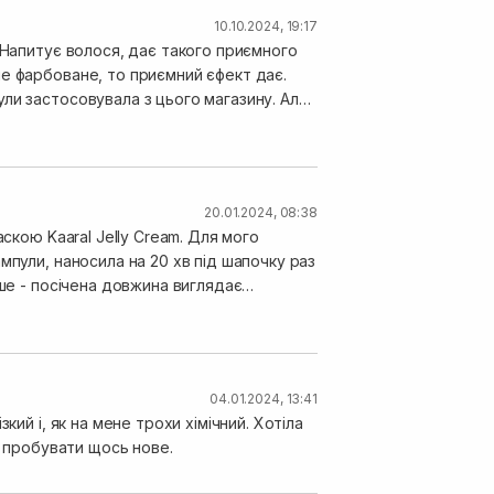
10.10.2024, 19:17
 Напитує волося, дає такого приємного
е фарбоване, то приємний єфект дає.
ли застосовувала з цього магазину. Але
але робе більш слухняним і таким мʼяким.
20.01.2024, 08:38
скою Kaaral Jelly Cream. Для мого
мпули, наносила на 20 хв під шапочку раз
іше - посічена довжина виглядає
04.01.2024, 13:41
ий і, як на мене трохи хімічний. Хотіла
у пробувати щось нове.