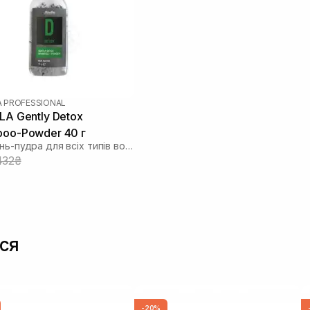
A PROFESSIONAL
LA Gently Detox
oo-Powder 40 г
Шампунь-пудра для всіх типів волосся
432₴
ся
-20%