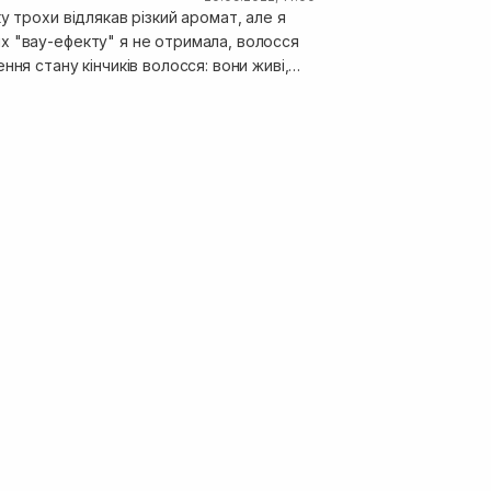
 трохи відлякав різкий аромат, але я
сся
ня стану кінчиків волосся: вони живі,
олосин. Не впевнена, що повернусь до цих