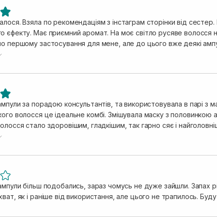
лося. Взяла по рекомендаціям з інстаграм сторінки від сестер.
о єфекту. Має приємний аромат. На моє світло русяве волосся н
по першому застосування для мене, але до цього вже деякі ампу
чувальний і його видно з часом все більше. Волося не обтяжує, 
я. Але рекомендую ще застосовувати в поєднані з масками , про них можна
 волосся застосовую фен, результат буде чудовий. Не даю хоч
підсохнути волоссю природнім шляхом
ампули за порадою консультантів, та використовувала в парі з ма
ого волосся це ідеальне комбі. Змішувала маску з половинкою а
олосся стало здоровішим, гладкішим, так гарно сяє і найголовн
ачно краще, ніби після якихось дорогих салонних процедур!
ампули більш подобались, зараз чомусь не дуже зайшли. Запах різк
ват, як і раніше від використання, але цього не трапилось. Буд