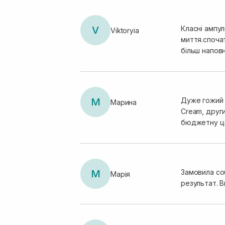
V
Класні ампу
Viktoryia
миття.спочат
більш напов
М
Дуже гожий в
Марина
Cream, други
бюджетну ці
М
Замовила соб
Марія
результат. 