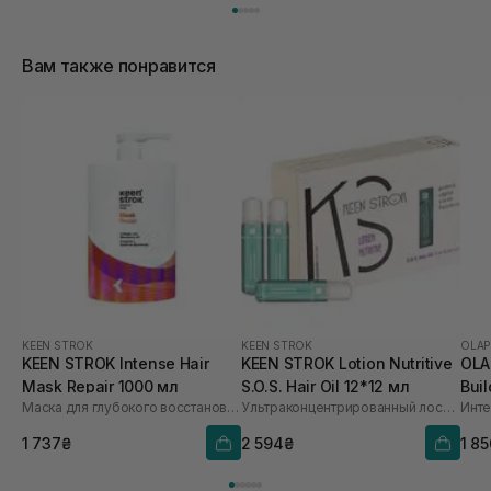
Вам также понравится
KEEN STROK
KEEN STROK
OLAP
KEEN STROK Intense Hair
KEEN STROK Lotion Nutritive
OLA
Mask Repair 1000 мл
S.O.S. Hair Oil 12*12 мл
Buil
Маска для глубокого восстановления поврежденных волос
Ультраконцентрированный лосьон с гиалуроновой кислотой
мл
1 737₴
2 594₴
1 8