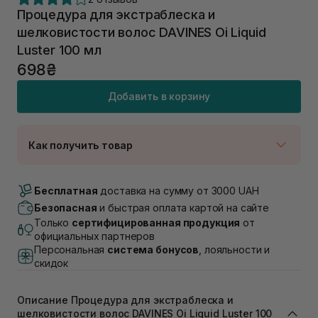
Процедура для экстраблеска и
шелковистости волос DAVINES Oi Liquid
Luster 100 мл
698₴
Добавить в корзину
Как получить товар
Доставка Новой Почтой
Нет в наличии!
Бесплатная
доставка на сумму от 3000 UAH
Самовывоз г. Луцк, Винниченка 4
Безопасная
и быстрая оплата картой на сайте
В наличии
Только
сертифицированная продукция
от
Самовывоз г. Львов, ул. Академика Подстригача,
официальных партнеров
1В (Duck's Lake)
Персональная
система бонусов
, лояльности и
Нет в наличии!
скидок
Самовывоз Львов (Ивана Франко 36)
В наличии
Самовывоз г. Львов ул. Степана Бандеры 43
Описание Процедура для экстраблеска и
шелковистости волос DAVINES Oi Liquid Luster 100
В наличии