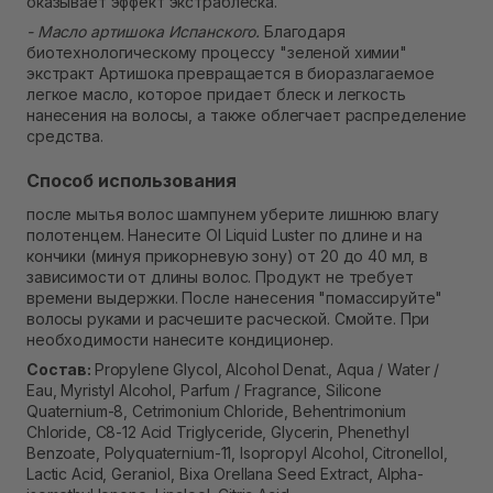
оказывает эффект экстраблеска.
- Масло артишока Испанского.
Благодаря
биотехнологическому процессу "зеленой химии"
экстракт Артишока превращается в биоразлагаемое
легкое масло, которое придает блеск и легкость
нанесения на волосы, а также облегчает распределение
средства.
Способ использования
после мытья волос шампунем уберите лишнюю влагу
полотенцем. Нанесите OI Liquid Luster по длине и на
кончики (минуя прикорневую зону) от 20 до 40 мл, в
зависимости от длины волос. Продукт не требует
времени выдержки. После нанесения "помассируйте"
волосы руками и расчешите расческой. Смойте. При
необходимости нанесите кондиционер.
Состав:
Propylene Glycol, Alcohol Denat., Aqua / Water /
Eau, Myristyl Alcohol, Parfum / Fragrance, Silicone
Quaternium-8, Cetrimonium Chloride, Behentrimonium
Chloride, C8-12 Acid Triglyceride, Glycerin, Phenethyl
Benzoate, Polyquaternium-11, Isopropyl Alcohol, Citronellol,
Lactic Acid, Geraniol, Bixa Orellana Seed Extract, Alpha-