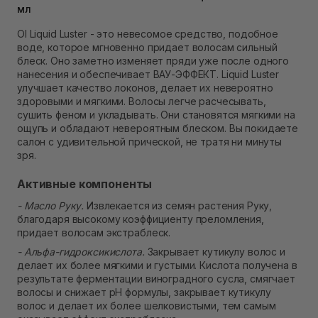
мл
Самовывоз Ровно
В наличии
OI Liquid Luster - это невесомое средство, подобное
Самовывоз г. Ровно, ул. Кулика и Гудачека 23 (ТЦ
воде, которое мгновенно придает волосам сильный
Экватор)
блеск. Оно заметно изменяет пряди уже после одного
Нет в наличии!
нанесения и обеспечивает ВАУ-ЭФФЕКТ. Liquid Luster
улучшает качество локонов, делает их невероятно
здоровыми и мягкими. Волосы легче расчесывать,
сушить феном и укладывать. Они становятся мягкими на
ощупь и обладают невероятным блеском. Вы покидаете
салон с удивительной прической, не тратя ни минуты
зря.
Активные компоненты
- Масло Руку.
Извлекается из семян растения Руку,
благодаря высокому коэффициенту преломления,
придает волосам экстраблеск.
- Альфа-гидроксикислота.
Закрывает кутикулу волос и
делает их более мягкими и густыми. Кислота получена в
результате ферментации виноградного сусла, смягчает
волосы и снижает рН формулы, закрывает кутикулу
волос и делает их более шелковистыми, тем самым