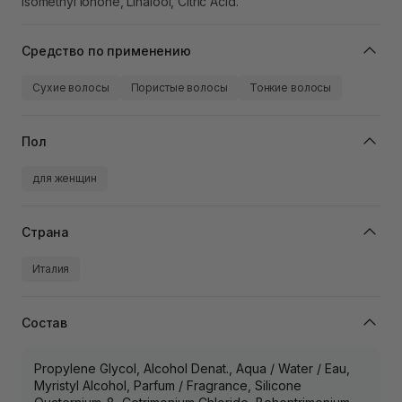
isomethyl Ionone, Linalool, Citric Acid.
Средство по применению
Сухие волосы
Пористые волосы
Тонкие волосы
Пол
для женщин
Страна
Италия
Состав
Propylene Glycol, Alcohol Denat., Aqua / Water / Eau,
Myristyl Alcohol, Parfum / Fragrance, Silicone