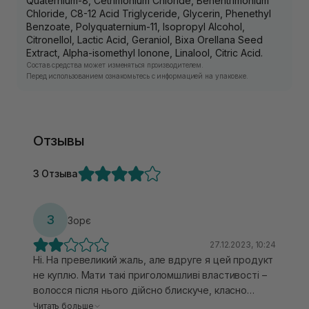
Quaternium-8, Cetrimonium Chloride, Behentrimonium
Chloride, C8-12 Acid Triglyceride, Glycerin, Phenethyl
Benzoate, Polyquaternium-11, Isopropyl Alcohol,
Citronellol, Lactic Acid, Geraniol, Bixa Orellana Seed
Extract, Alpha-isomethyl Ionone, Linalool, Citric Acid.
Состав средства может изменяться производителем.
Перед использованием ознакомьтесь с информацией на упаковке.
Отзывы
3 Отзыва
З
Зорє
27.12.2023, 10:24
Ні. На превеликий жаль, але вдруге я цей продукт
не куплю. Мати такі приголомшливі властивості –
волосся після нього дійсно блискуче, класно
вкладається та стає м’якеньким. Але аромат? Він
Читать больше