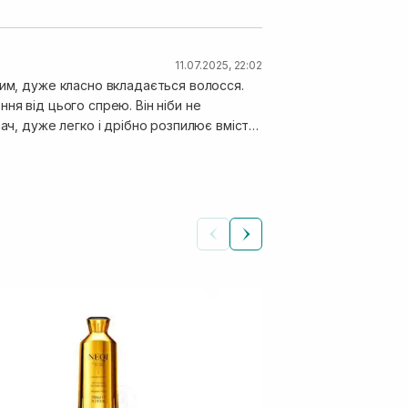
11.07.2025, 22:02
ким, дуже класно вкладається волосся.
ня від цього спрею. Він ніби не
ач, дуже легко і дрібно розпилює вміст