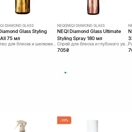
QI DIAMOND GLASS
NEQI
|
NEQI DIAMOND GLASS
N
Diamond Glass Styling
NEQI Diamond Glass Ultimate
N
All 75 мл
Styling Spray 180 мл
3
Средство для блеска и шелковистости волос
Спрей для блеска и глубокого увлажнения с термозащитой
705₴
7
-20%