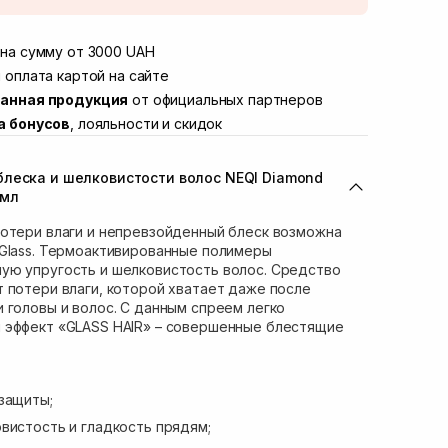
той
В наличии
Винниченка 4
на сумму от 3000 UAH
В наличии
ул. Академика Подстригача, 1В (Duck's
 оплата картой на сайте
Нет в наличии!
анная продукция
от официальных партнеров
вана Франко 36)
В наличии
а бонусов
, лояльности и скидок
ул. Степана Бандеры 43
В наличии
В наличии
леска и шелковистости волос NEQI Diamond
ул. Кулика и Гудачека 23 (ТЦ Экватор)
В наличии
 мл
потери влаги и непревзойденный блеск возможна
 Glass. Термоактивированные полимеры
ую упругость и шелковистость волос. Средство
 потери влаги, которой хватает даже после
 головы и волос. С данным спреем легко
 эффект «GLASS HAIR» – совершенные блестящие
защиты;
вистость и гладкость прядям;