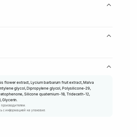
is flower extract, Lycium barbarum fruit extract, Malva
entylene glycol, Dipropylene glycol, Polysilicone-29,
cetophenone, Silicone quaternium-18, Trideceth-12,
 Glycerin.
 производителем.
ь с информацией на упаковке.