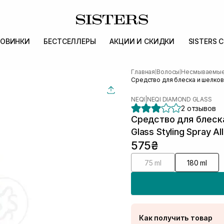
ОВИНКИ
БЕСТСЕЛЛЕРЫ
АКЦИИ И СКИДКИ
SISTERS 
Главная
Волосы
Несмываемые 
|
|
Средство для блеска и шелкови
NEQI
|
NEQI DIAMOND GLASS
2 отзывов
Средство для блеск
Glass Styling Spray Al
575₴
75 ml
180 ml
Как получить товар