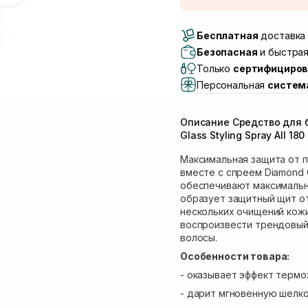
Доставка Новой Поч
Бесплатная
Самовывоз г. Луцк, 
доставка 
Самовывоз г. Львов, 
Безопасная
и быстрая
Lake)
Только
сертифициров
Самовывоз Львов (И
Персональная
систем
Самовывоз г. Львов 
Самовывоз Ровно
Описание Средство для б
Самовывоз г. Ровно, 
Glass Styling Spray All 180
Максимальная защита от 
вместе с спреем Diamond
обеспечивают максимальн
образует защитный щит от
нескольких очищений кожи
воспроизвести трендовый
волосы.
Особенности товара:
- оказывает эффект термо
- дарит мгновенную шелко