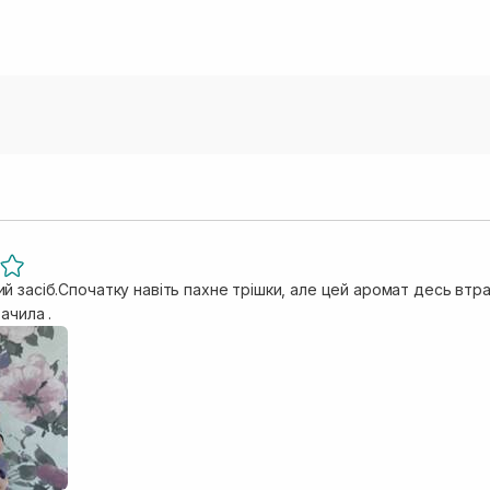
й засіб.Спочатку навіть пахне трішки, але цей аромат десь втр
ачила .