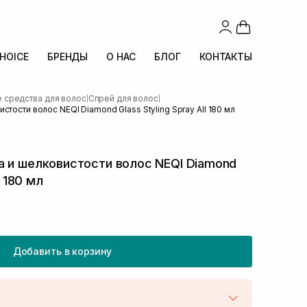
CHOICE
БРЕНДЫ
О НАС
БЛОГ
КОНТАКТЫ
средства для волос
Спрей для волос
|
|
стости волос NEQI Diamond Glass Styling Spray All 180 мл
а и шелковистости волос NEQI Diamond
l 180 мл
Добавить в корзину