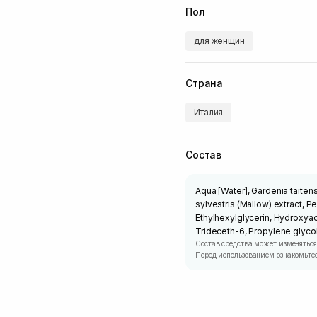
Пол
для женщин
Страна
Италия
Состав
Aqua [Water], Gardenia taitens
sylvestris (Mallow) extract, P
Ethylhexylglycerin, Hydroxya
Trideceth-6, Propylene glycol,
Состав средства может изменяться
Перед использованием ознакомьтес