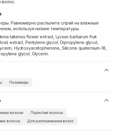
 волос.
я
боры. Равномерно распылите спрей на влажные
еном, используя низкие температуры.
nia taitensis flower extract, Lycium barbarum fruit
llow) extract, Pentylene glycol, Dipropylene glycol,
glycerin, Hydroxyacetophenone, Silicone quaternium-18,
ropylene glycol, Glycerin.
вы
Полимеры
ю
нные волосы
Пористые волосы
кие волосы
Для разглаживания волос