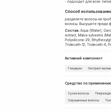
- подходит для всех типов
Способ использовани
разделите волосы на про
волосы. Высушите пряди ф
Состав:
Aqua [Water], Garde
extract, Malva sylvestris (Ma
Polysilicone-29, Ethylhexyl
Trideceth-12, Trideceth-6, P
Активний компонент
Глицерин
Экстракт маль
Средство по применени
Сухие волосы
Поврежде
Окрашенные волосы
Тон