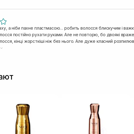
паху, а ніби пахне пластмасою… робить волосся блискучим і важ
осся постійно рухати руками. Але не повторю, бо двоякі вражен
осся, кінці жорсткіші ніж без нього. Але дуже класний розпилюв
 Перелию в цю баночку якийсь інший спрей…)
пают