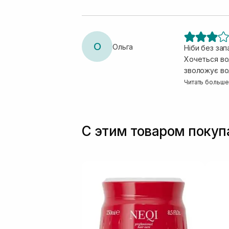
О
Ольга
Ніби без за
Хочеться вол
зволожує вол
на волосся.
Читать больше
С этим товаром поку