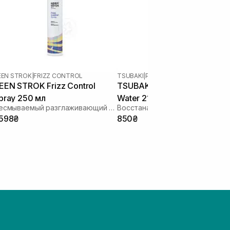
EEN STROK
|
FRIZZ CONTROL
TSUBAKI
|
PREMIUM REPAIR
EEN STROK Frizz Control
TSUBAKI Premium Repair Hai
pray 250 мл
Water 210 мл
Несмываемый разглаживающий спрей
 598₴
850₴