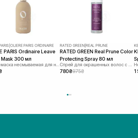
PARIS
|
OLIERE PARIS ORDINAIRE
RATED GREEN
|
REAL PRUNE
K
E PARIS Ordinaire Leave
RATED GREEN Real Prune Color
K
ir Mask 300 мл
Protecting Spray 80 мл
S
Спрей-маска несмываемая для нормальных и сухих волос
Спрей для окрашенных волос с экстрактом сливы
₴
780₴
975₴
1