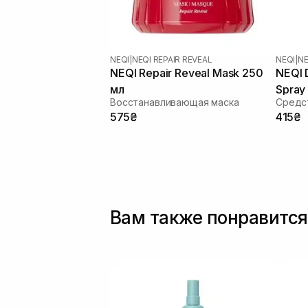
NEQI
|
NEQI REPAIR REVEAL
NEQI
|
NE
NEQI Repair Reveal Mask 250
NEQI 
мл
Spray 
Восстанавливающая маска
575₴
415₴
Вам также понравится