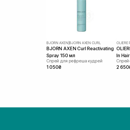
BJORN AXEN
|
BJORN AXEN CURL
OLIERE 
BJORN AXEN Curl Reactivating
OLIER
Spray 150 мл
In Ha
Спрей для рефреша кудрей
1 050₴
2 650