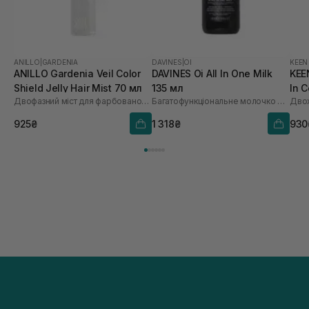
ANILLO
|
GARDENIA
DAVINES
|
OI
KEEN
ANILLO Gardenia Veil Color
DAVINES Oi All In One Milk
KEE
Shield Jelly Hair Mist 70 мл
135 мл
In 
Двофазний міст для фарбованого волосся
Багатофункціональне молочко для волосся
925₴
1 318₴
930