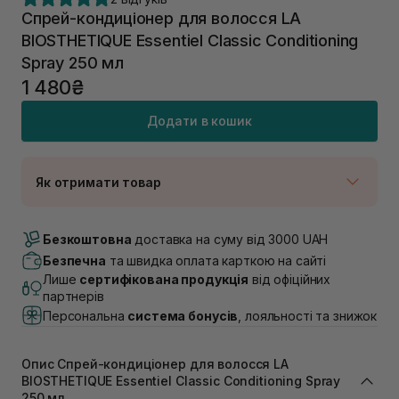
Спрей-кондиціонер для волосся LA
BIOSTHETIQUE Essentiel Classic Conditioning
Spray 250 мл
1 480₴
Додати в кошик
Як отримати товар
Доставка Новою Поштою
В наявності
Безкоштовна
доставка на суму від 3000 UAH
Самовивіз м. Луцьк, вул. Винниченка 4
Безпечна
та швидка оплата карткою на сайті
В наявності
Лише
сертифікована продукція
від офіційних
Самовивіз м. Львів, вул. Академіка Підстригача, 1В
партнерів
(Duck’s Lake)
Персональна
система бонусів
, лояльності та знижок
В наявності
Самовивіз м. Львів, вул. Івана Франка 36
В наявності
Опис Спрей-кондиціонер для волосся LA
Самовивіз м. Львів, вул. Степана Бандери 45
BIOSTHETIQUE Essentiel Classic Conditioning Spray
250 мл
В наявності