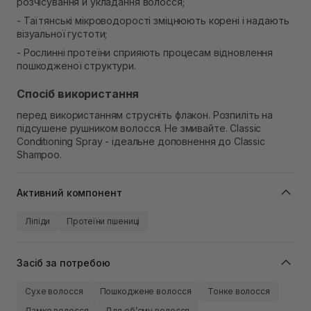
розчісування й укладання волосся;
- Таїтянські мікроводорості зміцнюють корені і надають
візуальної густоти;
- Рослинні протеїни сприяють процесам відновлення
пошкодженої структури.
Спосіб використання
перед використанням струсніть флакон. Розпиліть на
підсушене рушником волосся. Не змивайте. Classic
Conditioning Spray - ідеальне доповнення до Classic
Shampoo.
Активний компонент
Ліпіди
Протеїни пшениці
Засіб за потребою
Сухе волосся
Пошкоджене волосся
Тонке волосся
Ламке волосся
Для обʼєму волосся