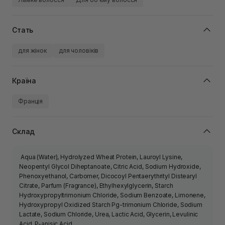
Стать
для жінок
для чоловіків
Країна
Франція
Склад
Aqua (Water), Hydrolyzed Wheat Protein, Lauroyl Lysine,
Neopentyl Glycol Diheptanoate, Citric Acid, Sodium Hydroxide,
Phenoxyethanol, Carbomer, Dicocoyl Pentaerythrityl Distearyl
Citrate, Parfum (Fragrance), Ethylhexylglycerin, Starch
Hydroxypropyltrimonium Chloride, Sodium Benzoate, Limonene,
Hydroxypropyl Oxidized Starch Pg-trimonium Chloride, Sodium
Lactate, Sodium Chloride, Urea, Lactic Acid, Glycerin, Levulinic
Acid, P-anisic Acid.