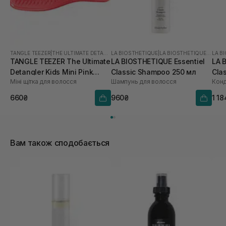
TANGLE TEEZER
|
THE ULTIMATE DETANGLER MINI
LA BIOSTHETIQUE
|
LA BIOSTHETIQUE ESSENTIEL
LA B
TANGLE TEEZER The Ultimate
LA BIOSTHETIQUE Essentiel
LA 
Detangler Kids Mini Pink
Classic Shampoo 250 мл
Cla
Міні щітка для волосся
Шампунь для волосся
Punch
660₴
960₴
1 1
Вам також сподобається