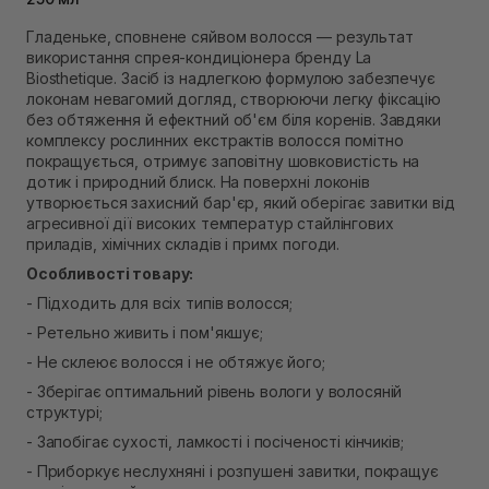
Самовивіз м. Рівне, вул. 16-го Липня, 15
Гладеньке, сповнене сяйвом волосся — результат
В наявності
використання спрея-кондиціонера бренду La
Самовивіз м. Рівне, вул. Кулика і Гудачека 23 (ТЦ
Biosthetique. Засіб із надлегкою формулою забезпечує
Екватор)
локонам невагомий догляд, створюючи легку фіксацію
В наявності
без обтяження й ефектний об'єм біля коренів. Завдяки
комплексу рослинних екстрактів волосся помітно
покращується, отримує заповітну шовковистість на
дотик і природний блиск. На поверхні локонів
утворюється захисний бар'єр, який оберігає завитки від
агресивної дії високих температур стайлінгових
приладів, хімічних складів і примх погоди.
Особливості товару:
- Підходить для всіх типів волосся;
- Ретельно живить і пом'якшує;
- Не склеює волосся і не обтяжує його;
- Зберігає оптимальний рівень вологи у волосяній
структурі;
- Запобігає сухості, ламкості і посіченості кінчиків;
- Приборкує неслухняні і розпушені завитки, покращує