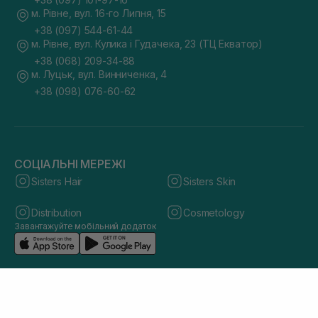
м. Рівне, вул. 16-го Липня, 15
+38 (097) 544-61-44
м. Рівне, вул. Кулика і Гудачека, 23 (ТЦ Екватор)
+38 (068) 209-34-88
м. Луцьк, вул. Винниченка, 4
+38 (098) 076-60-62
СОЦІАЛЬНІ МЕРЕЖІ
Sisters Hair
Sisters Skin
Distribution
Cosmetology
Завантажуйте мобільний додаток
© 2026 sisters.co.ua. Всі права захищено