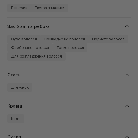
Гліцерин
Екстракт мальви
Засіб за потребою
Сухе волосся
Пошкоджене волосся
Пористе волосся
Фарбоване волосся
Тонке волосся
Для розгладження волосся
Стать
для жінок
Країна
Італія
Склад