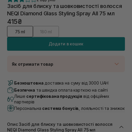
Засіб для блиску та шовковистості волосся
NEQI Diamond Glass Styling Spray All 75 мл
415₴
75 ml
180 ml
Додати в кошик
Як отримати товар
Доставка Новою Поштою
В наявності
Безкоштовна
доставка на суму від 3000 UAH
Самовивіз м. Луцьк, вул. Винниченка 4
Безпечна
та швидка оплата карткою на сайті
В наявності
Лише
сертифікована продукція
від офіційних
Самовивіз м. Львів, вул. Академіка Підстригача, 1В
партнерів
(Duck’s Lake)
Персональна
система бонусів
, лояльності та знижок
Немає в наявності!
Самовивіз м. Львів, вул. Івана Франка 36
В наявності
Опис Засіб для блиску та шовковистості волосся
Самовивіз м. Львів, вул. Степана Бандери 45
NEQI Diamond Glass Styling Spray All 75 мл