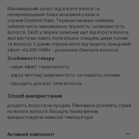
В наявності
Максимальний захист від втрати вологи та
Самовивіз м. Рівне, вул. 16-го Липня, 15
неперевершений блиск можливий разом зі
В наявності
спреєм Diamond Glass. Термоактивовані полімери
Самовивіз м. Рівне, вул. Кулика і Гудачека 23 (ТЦ
забезпечують максимальну пружність і шовковистість
Екватор)
волосся. Засіб утворює захисний щит від втрати вологи,
В наявності
якої вистачає навіть після кількох очищень шкіри голови
та волосся. З даним спреєм легко відтворити трендовий
ефект «GLASS HAIR» - досконале блискуче волосся.
Особливості товару
:
- надає ефект термозахисту;
- дарує миттєву шовковистість та гладкість пасмам;
- підходить для всіх типів волосся.
Спосіб використання
розділіть волосся на проділи. Рівномірно розпиліть спрей
на вологе волосся. Висушіть пасма феном,
використовуючи невисокі температури.
Активний компонент