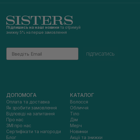
Підпишись на наші новини
та отримуй
знижку 5% на перше замовлення
Email
підписатись
ДОПОМОГА
КАТАЛОГ
Оплата та доставка
Волосся
Як зробити замовлення
Обличчя
Відповіді на запитання
Тіло
Про нас
Дім
ЗМІ про нас
Мерч
Сертифікати та нагороди
Новинки
Блог
Акції та знижки