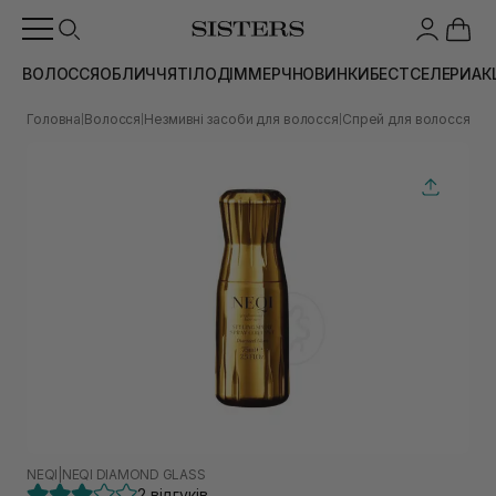
ВОЛОССЯ
ОБЛИЧЧЯ
ТІЛО
ДІМ
МЕРЧ
НОВИНКИ
БЕСТСЕЛЕРИ
АК
Головна
Волосся
Незмивні засоби для волосся
Спрей для волосся
Зас
|
|
|
|
NEQI
|
NEQI DIAMOND GLASS
2 відгуків