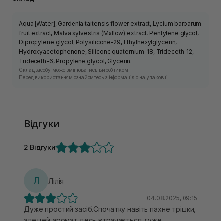
Aqua [Water], Gardenia taitensis flower extract, Lycium barbarum
fruit extract, Malva sylvestris (Mallow) extract, Pentylene glycol,
Dipropylene glycol, Polysilicone-29, Ethylhexylglycerin,
Hydroxyacetophenone, Silicone quaternium-18, Trideceth-12,
Trideceth-6, Propylene glycol, Glycerin.
Склад засобу може змінюватись виробником.
Перед використанням ознайомтесь з інформацією на упаковці.
Відгуки
2 Відгуки
Л
Лілія
04.08.2025, 09:15
Дуже простий засіб.Спочатку навіть пахне трішки,
але цей аромат десь втрачається дуже