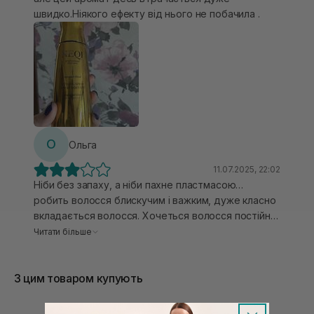
швидко.Ніякого ефекту від нього не побачила .
О
Ольга
11.07.2025, 22:02
Ніби без запаху, а ніби пахне пластмасою…
робить волосся блискучим і важким, дуже класно
вкладається волосся. Хочеться волосся постійно
рухати руками. Але не повторю, бо двоякі
Читати більше
враження від цього спрею. Він ніби не зволожує
волосся, кінці жорсткіші ніж без нього. Але дуже
З цим товаром купують
класний розпилювач, дуже легко і дрібно
розпилює вміст на волосся. Перелию в цю
баночку якийсь інший спрей…)