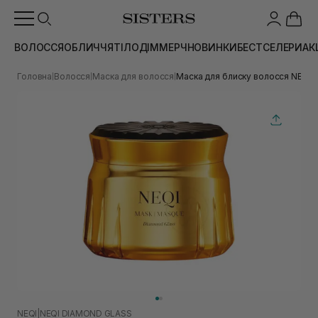
ВОЛОССЯ
ОБЛИЧЧЯ
ТІЛО
ДІМ
МЕРЧ
НОВИНКИ
БЕСТСЕЛЕРИ
АК
Головна
Волосся
Маска для волосся
Маска для блиску волосся NEQI D
|
|
|
NEQI
|
NEQI DIAMOND GLASS