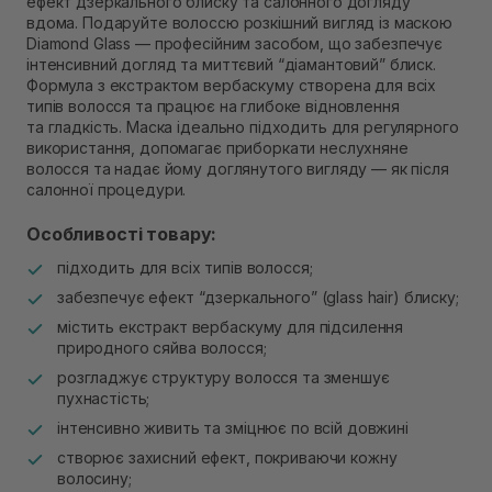
ефект дзеркального блиску та салонного догляду
Самовивіз м. Рівне, вул. Кулика і Гудачека 23 (ТЦ
вдома. Подаруйте волоссю розкішний вигляд із маскою
Екватор)
Diamond Glass — професійним засобом, що забезпечує
Немає в наявності!
інтенсивний догляд та миттєвий “діамантовий” блиск.
Формула з екстрактом вербаскуму створена для всіх
типів волосся та працює на глибоке відновлення
та гладкість. Маска ідеально підходить для регулярного
використання, допомагає приборкати неслухняне
волосся та надає йому доглянутого вигляду — як після
салонної процедури.
Особливості товару:
підходить для всіх типів волосся;
забезпечує ефект “дзеркального” (glass hair) блиску;
містить екстракт вербаскуму для підсилення
природного сяйва волосся;
розгладжує структуру волосся та зменшує
пухнастість;
інтенсивно живить та зміцнює по всій довжині
створює захисний ефект, покриваючи кожну
волосину;