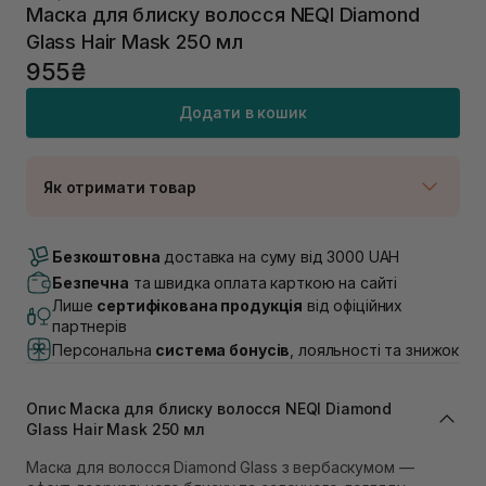
Маска для блиску волосся NEQI Diamond
Glass Hair Mask 250 мл
955₴
Додати в кошик
Як отримати товар
Доставка Новою Поштою
В наявності
Безкоштовна
доставка на суму від 3000 UAH
Самовивіз м. Луцьк, вул. Винниченка 4
Безпечна
та швидка оплата карткою на сайті
Немає в наявності!
Лише
сертифікована продукція
від офіційних
Самовивіз м. Львів, вул. Академіка Підстригача, 1В
партнерів
(Duck’s Lake)
Персональна
система бонусів
, лояльності та знижок
Немає в наявності!
Самовивіз м. Львів, вул. Івана Франка 36
Немає в наявності!
Опис Маска для блиску волосся NEQI Diamond
Самовивіз м. Львів, вул. Степана Бандери 45
Glass Hair Mask 250 мл
Немає в наявності!
Самовивіз м. Рівне, вул. 16-го Липня, 15
Маска для волосся Diamond Glass з вербаскумом —
Немає в наявності!