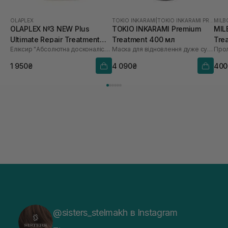
OLAPLEX
TOKIO INKARAMI
|
TOKIO INKARAMI PREMIUM
MILB
OLAPLEX №3 NEW Plus
TOKIO INKARAMI Premium
MIL
Ultimate Repair Treatment
Treatment 400 мл
Tre
Еліксир "Абсолютна досконалість"
Маска для відновлення дуже сухого та пошкодженого волосся
Прол
100 мл
1 950₴
4 090₴
400
@sisters_stelmakh в Instagram