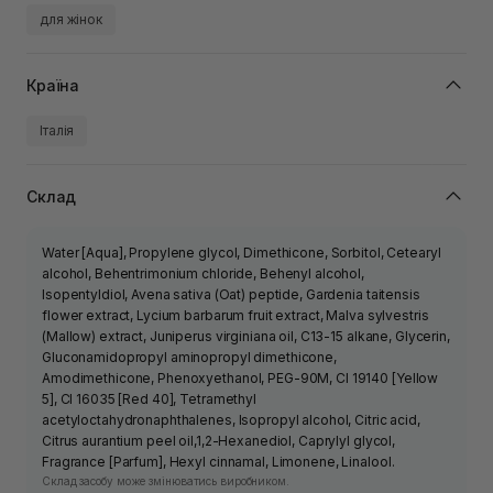
для жінок
Країна
Італія
Склад
Water [Aqua], Propylene glycol, Dimethicone, Sorbitol, Cetearyl
alcohol, Behentrimonium chloride, Behenyl alcohol,
Isopentyldiol, Avena sativa (Oat) peptide, Gardenia taitensis
flower extract, Lycium barbarum fruit extract, Malva sylvestris
(Mallow) extract, Juniperus virginiana oil, C13-15 alkane, Glycerin,
Gluconamidopropyl aminopropyl dimethicone,
Amodimethicone, Phenoxyethanol, PEG-90M, CI 19140 [Yellow
5], CI 16035 [Red 40], Tetramethyl
acetyloctahydronaphthalenes, Isopropyl alcohol, Citric acid,
Citrus aurantium peel oil,1,2-Hexanediol, Caprylyl glycol,
Fragrance [Parfum], Hexyl cinnamal, Limonene, Linalool.
Склад засобу може змінюватись виробником.