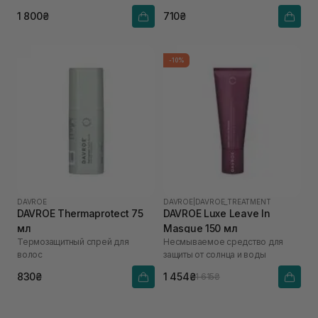
1 800₴
710₴
-10%
DAVROE
DAVROE
|
DAVROE_TREATMENT
DAVROE Thermaprotect 75
DAVROE Luxe Leave In
мл
Masque 150 мл
Термозащитный спрей для
Несмываемое средство для
волос
защиты от солнца и воды
830₴
1 454₴
1 615₴