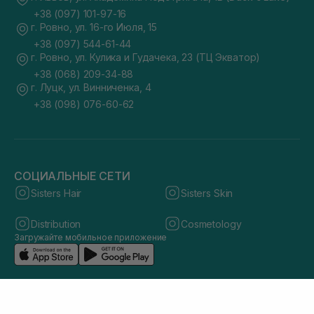
+38 (097) 101-97-16
г. Ровно, ул. 16-го Июля, 15
+38 (097) 544-61-44
г. Ровно, ул. Кулика и Гудачека, 23 (ТЦ Экватор)
+38 (068) 209-34-88
г. Луцк, ул. Винниченка, 4
+38 (098) 076-60-62
СОЦИАЛЬНЫЕ СЕТИ
Sisters Hair
Sisters Skin
Distribution
Cosmetology
Загружайте мобильное приложение