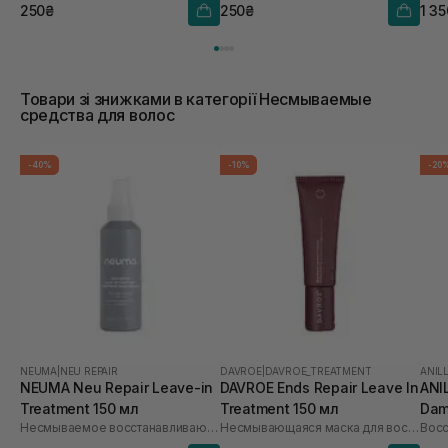
250₴
250₴
1 3
Товари зі знижками в категорії Несмываемые
средства для волос
-40%
-10%
-20
NEUMA
|
NEU REPAIR
DAVROE
|
DAVROE_TREATMENT
ANIL
NEUMA Neu Repair Leave-in
DAVROE Ends Repair Leave In
ANI
Treatment 150 мл
Treatment 150 мл
Dam
Несмываемое восстанавливающее средство для волос
Несмывающаяся маска для восстановления волос
Mis