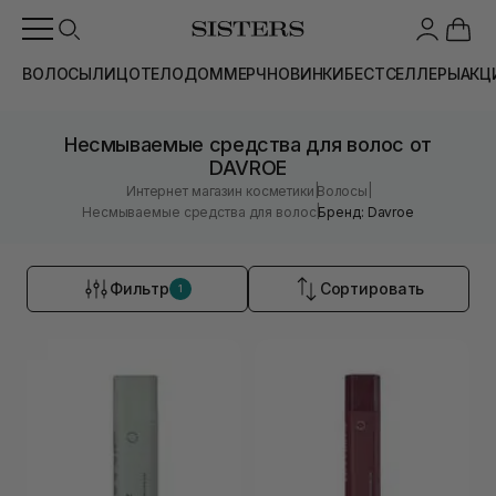
ВОЛОСЫ
ЛИЦО
ТЕЛО
ДОМ
МЕРЧ
НОВИНКИ
БЕСТСЕЛЛЕРЫ
АКЦ
Несмываемые средства для волос от
DAVROE
|
|
Интернет магазин косметики
Волосы
|
Несмываемые средства для волос
Бренд: Davroe
Фильтр
Сортировать
1