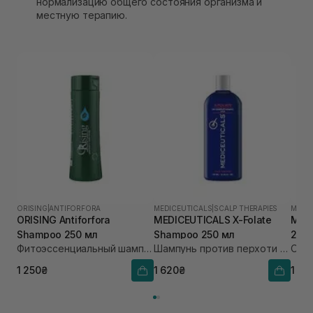
нормализацию общего состояния организма и
местную терапию.
ORISING
|
ANTIFORFORA
MEDICEUTICALS
|
SCALP THERAPIES
MEDI
ORISING Antiforfora
MEDICEUTICALS X-Folate
MED
Shampoo 250 мл
Shampoo 250 мл
250
Фитоэссенциальный шампунь против перхоти
Шампунь против перхоти и себорейного дерматита
1 250₴
1 620₴
1 65