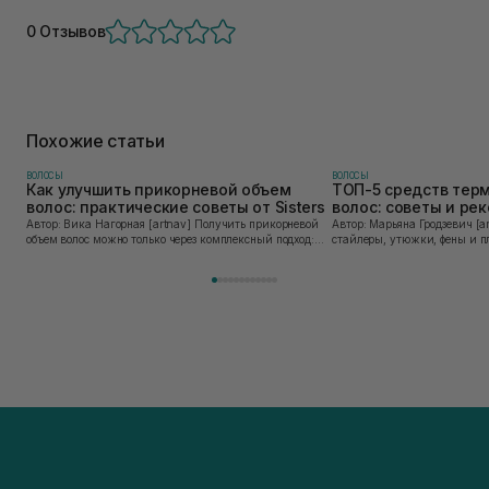
0 Отзывов
Похожие статьи
ВОЛОСЫ
ВОЛОСЫ
Как улучшить прикорневой объем
ТОП-5 средств тер
волос: практические советы от Sisters
волос: советы и ре
Sisters
Автор: Вика Нагорная [artnav] Получить прикорневой
Автор: Марьяна Гродзевич [artnav] Современные
объем волос можно только через комплексный подход:
стайлеры, утюжки, фены и п
правильное очищение кожи головы, грамотную технику
облегчают жизнь и экономят
сушки и использование стайлинга, который...
прически. Но при ежедневно
приборов во...