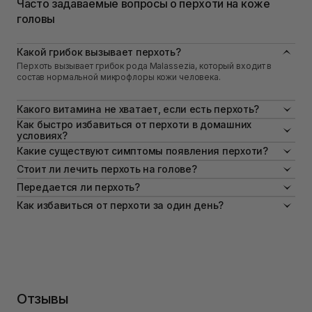
Часто задаваемые вопросы о перхоти на коже
головы
Какой грибок вызывает перхоть?
Перхоть вызывает грибок рода Malassezia, который входит в
состав нормальной микрофлоры кожи человека.
Какого витамина не хватает, если есть перхоть?
На сегодня доказано, что снижение уровня цинка, витамина Е и D
Как быстро избавиться от перхоти в домашних
может быть причиной развития себорейного дерматита.
условиях?
Лучшим вариантом для того, чтобы эффективно и качественно
Какие существуют симптомы появления перхоти?
избавиться от перхоти, является обращение к врачу.
Сухость или, наоборот, чрезмерная жирность кожи головы,
Стоит ли лечить перхоть на голове?
стянутость и зуд, мелкие белые или желтые жирные чешуйки на
Перхоть обязательно нужно лечить, ведь это не просто
Передается ли перхоть?
волосах и одежде.
косметический дефект – это состояние, которое свидетельствует
Себорейный дерматит – это заболевание, к которому у человека
Как избавиться от перхоти за один день?
о дисбалансе в организме и коже и может привести, например, к
есть генетическая предрасположенность, но оно не является
выпадению волос.
К сожалению, избавиться от перхоти за один день невозможно,
заразным и не передается при контакте с больным человеком.
ведь это сложное и многофакторное заболевание кожи.
Отзывы