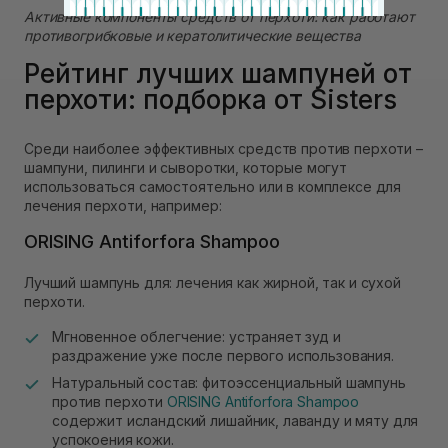
Активные компоненты средств от перхоти: как работают
противогрибковые и кератолитические вещества
Рейтинг лучших шампуней от
перхоти: подборка от Sisters
Среди наиболее эффективных средств против перхоти –
шампуни, пилинги и сыворотки, которые могут
использоваться самостоятельно или в комплексе для
лечения перхоти, например:
ORISING Antiforfora Shampoo
Лучший шампунь для: лечения как жирной, так и сухой
перхоти.
Мгновенное облегчение: устраняет зуд и
раздражение уже после первого использования.
Натуральный состав: фитоэссенциальный шампунь
против перхоти
ORISING Antiforfora Shampoo
содержит исландский лишайник, лаванду и мяту для
успокоения кожи.