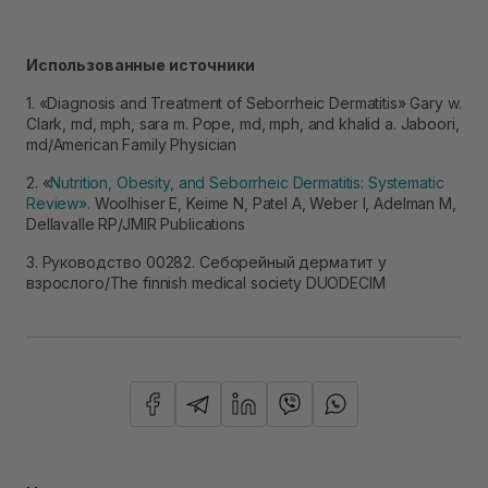
Использованные источники
1. «Diagnosis and Treatment of Seborrheic Dermatitis» Gary w.
Clark, md, mph, sara m. Pope, md, mph, and khalid a. Jaboori,
md/American Family Physician
2. «
Nutrition, Obesity, and Seborrheic Dermatitis: Systematic
Review».
Woolhiser E, Keime N, Patel A, Weber I, Adelman M,
Dellavalle RP/JMIR Publications
3. Руководство 00282. Себорейный дерматит у
взрослого/The finnish medical society DUODECIM