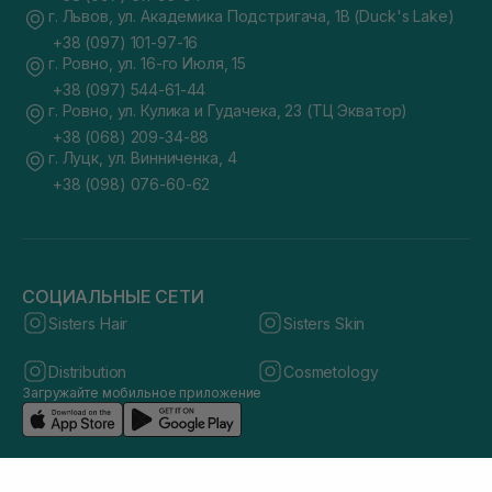
г. Львов, ул. Академика Подстригача, 1В (Duck's Lake)
+38 (097) 101-97-16
г. Ровно, ул. 16-го Июля, 15
+38 (097) 544-61-44
г. Ровно, ул. Кулика и Гудачека, 23 (ТЦ Экватор)
+38 (068) 209-34-88
г. Луцк, ул. Винниченка, 4
+38 (098) 076-60-62
СОЦИАЛЬНЫЕ СЕТИ
Sisters Hair
Sisters Skin
Distribution
Cosmetology
Загружайте мобильное приложение