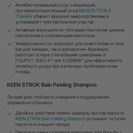
Антибактериальный уход: очищающий,
противовоспалительный уход
MEDICEUTICALS
TheraRx
убивает вредные микроорганизмы и
успокаивает чувствительные участки.
Активные ингредиенты: обогащен биотином, цинком,
пантенолом и освежающим ментолом.
Универсальность: подходит для кожи головы и тела,
как для женщин, так и для мужчин. Идеально
работает в паре с лечебными шампунями X-
FOLATE™, SOLV-X™ или X-DERMA™ для эффективного
лечебного ухода при различных проблемах кожи
головы.
KEEN STROK Bain Peeling Shampoo
Лучший для: глубокого очищения и поддержания
дермального баланса.
Двойное действие: пилинг-шампунь против перхоти
KEEN STROK Bain Peeling Shampoo
устраняет остатки
перхоти и очищает пряди.
Пиритион цинка: основной компонент для борьбы с