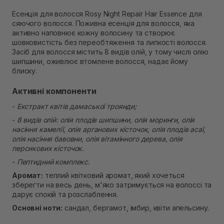
В наявності
Есенція для волосся Rosy Night Repair Hair Essence для
Самовивіз м. Рівне, вул. 16-го Липня, 15
сяючого волосся. Поживна есенція для волосся, яка
В наявності
активно наповнює кожну волосину та створює
Самовивіз м. Рівне, вул. Кулика і Гудачека 23 (ТЦ
шовковистість без переобтяження та липкості волосся.
Екватор)
Засіб для волосся містить 8 видів олій, у тому числі олію
В наявності
шипшини, оживлює втомлене волосся, надає йому
блиску.
Активні компоненти
-
Екстракт квітів дамаської троянди;
-
8 видів олій: олія плодів шипшини, олія моринги, олія
насіння камелії, олія арганових кісточок, олія плодів асаї,
олія насіння бавовни, олія вітамінного дерева, олія
персикових кісточок.
-
Пептидний комплекс.
Аромат:
теплий квітковий аромат, який хочеться
зберегти на весь день, м'яко затримується на волоссі та
дарує спокій та розслаблення.
Основні ноти:
сандал, бергамот, імбир, квіти апельсину.