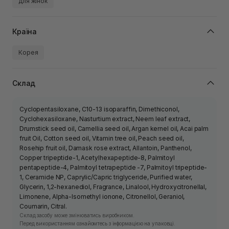
для жінок
Країна
Корея
Склад
Cyclopentasiloxane, C10-13 isoparaffin, Dimethiconol,
Cyclohexasiloxane, Nasturtium extract, Neem leaf extract,
Drumstick seed oil, Camellia seed oil, Argan kernel oil, Acai palm
fruit Oil, Cotton seed oil, Vitamin tree oil, Peach seed oil,
Rosehip fruit oil, Damask rose extract, Allantoin, Panthenol,
Copper tripeptide-1, Acetylhexapeptide-8, Palmitoyl
pentapeptide-4, Palmitoyl tetrapeptide -7, Palmitoyl tripeptide-
1, Ceramide NP, Caprylic/Capric triglyceride, Purified water,
Glycerin, 1,2-hexanediol, Fragrance, Linalool, Hydroxycitronellal,
Limonene, Alpha-Isomethyl ionone, Citronellol, Geraniol,
Coumarin, Citral.
Склад засобу може змінюватись виробником.
Перед використанням ознайомтесь з інформацією на упаковці.