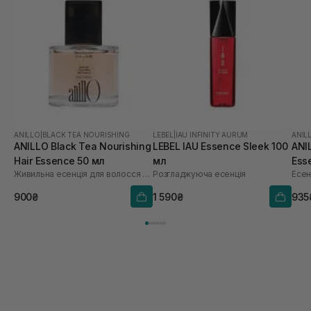
ANILLO
|
BLACK TEA NOURISHING
LEBEL
|
IAU INFINITY AURUM
ANIL
ANILLO Black Tea Nourishing
LEBEL IAU Essence Sleek 100
ANI
Hair Essence 50 мл
мл
Ess
Живильна есенція для волосся з екстрактом чорного чаю
Розгладжуюча есенція
Есен
900₴
1 590₴
935