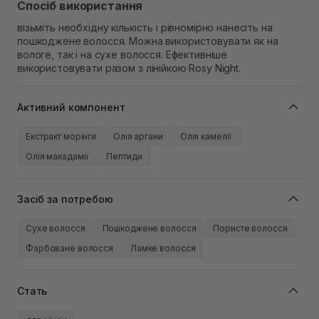
Спосіб використання
візьміть необхідну кількість і рівномірно нанесіть на
пошкоджене волосся. Можна використовувати як на
вологе, так і на сухе волосся. Ефективніше
використовувати разом з лінійкою Rosy Night.
Активний компонент
Екстракт морінги
Олія аргани
Олія камелії
Олія макадамії
Пептиди
Засіб за потребою
Сухе волосся
Пошкоджене волосся
Пористе волосся
Фарбоване волосся
Ламке волосся
Стать