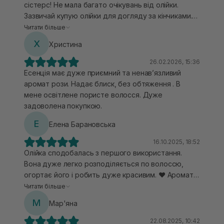
сістерс! Не мала багато очікувань від олійки.
Зазвичай купую олійки для догляду за кінчиками.
АЛЕ! Ця олійка дає миттєвий розгладжуючий
Читати більше
глянцевий ефект на моєму тонкому, пухнастому,
Х
Христина
фарбованому волоссі. Всі інші незмивні засоби, які
я пробувала (а їх було чимало), не давали мені
26.02.2026, 15:36
такого крутого ефекту розгладження, тому цей
Есенція має дуже приємний та ненавʼязливий
тепер мій улюбленець.
аромат рози. Надає блиск, без обтяження . В
мене освітлене пористе волосся. Дуже
задоволена покупкою.
Е
Елена Барановська
16.10.2025, 18:52
Олійка сподобалась з першого використання.
Вона дуже легко розподіляється по волоссю,
огортає його і робить дуже красивим. ❤️ Аромат -
кохання. Морозний, свіжий запах квітів та
Читати більше
бергамоту 🤤🌹 Запах на мільйон просто. Моєму
М
Мар'яна
тонкому, натуральному волоссю її не було
забагато. Я беру буквально декілька краплинок,
22.08.2025, 10:42