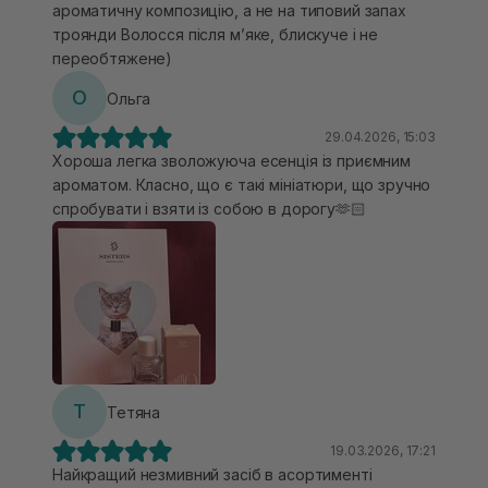
ароматичну композицію, а не на типовий запах
троянди Волосся після мʼяке, блискуче і не
переобтяжене)
О
Ольга
29.04.2026, 15:03
Хороша легка зволожуюча есенція із приємним
ароматом. Класно, що є такі мініатюри, що зручно
спробувати і взяти із собою в дорогу🫶🏻
Т
Тетяна
19.03.2026, 17:21
Найкращий незмивний засіб в асортименті