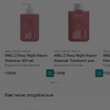
ANILLO
|
ROSY NIGHT
ANILLO
|
ROSY NIGHT
ANIL
ANILLO Rosy Night Repair
ANILLO Rosy Night Repair
ANI
Shampoo 450 мл
Ampoule Treatment для
Hair
Відновлюючий шампунь
Відновлююча маска
Парф
сухого та пошкодженого
волосся 200 мл
1 590₴
1 295₴
1 5
Вам також сподобається