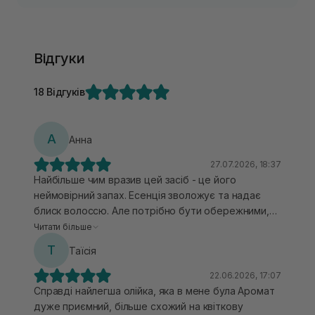
Відгуки
18 Відгуків
А
Анна
27.07.2026, 18:37
Найбільше чим вразив цей засіб - це його
неймовірний запах. Есенція зволожує та надає
блиск волоссю. Але потрібно бути обережними,
щоб не переборщити, бо якщо взяти більше то
Читати більше
волосся може виглядати жирним і не вимитим.
Т
Таїсія
22.06.2026, 17:07
Справді найлегша олійка, яка в мене була Аромат
дуже приємний, більше схожий на квіткову