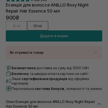
Есенція для волосся ANILLO Rosy Night
Repair Hair Essence 50 мл
900₴
10 ml
50 ml
Додати в кошик
Як отримати товар
Доставка Новою Поштою
В наявності
Безкоштовна
доставка на суму від 3000 UAH
Самовивіз м. Луцьк, вул. Винниченка 4
Безпечна
та швидка оплата карткою на сайті
В наявності
Лише
сертифікована продукція
від офіційних
Самовивіз м. Львів, вул. Академіка Підстригача, 1В
партнерів
(Duck’s Lake)
Персональна
система бонусів
, лояльності та знижок
В наявності
Самовивіз м. Львів, вул. Івана Франка 36
В наявності
Опис Есенція для волосся ANILLO Rosy Night Repair
Самовивіз м. Львів, вул. Степана Бандери 45
Hair Essence 50 мл