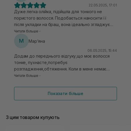
22.05.2025, 17:01
Дуже легка олійка, підійшла для тонкого не
пористого волосся. Подобається наносити її
після укладки на браш, вона ідеально згладжує
пухнастість, волосся дуже сяюче. Аромат
Читати більше
неймовірний - квітковий, солодкий, шлейфовий,
М
Мар‘яна
компліментарний. ще в цій лінійці є й парфуми для
волосся, обов'язково замовлю.
06.05.2025, 15:44
Додам до переднього відгуку,що моє волосся
тонке, пухнасте,потребує
розгладження,обтяження. Коли в мене немає
можливості укласти феном волосся,то беру трохи
Читати більше
есенції,наношу на волосся і вона класно прибирає
пухнастість.
Показати більше
З цим товаром купують