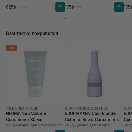
825₴
195₴
195
1 375₴
325₴
Вам также понравится
-40%
NEUMA
|
NEU VOLUME
BJORN AXEN
|
COOL BLONDE
BJOR
NEUMA Neu Volume
BJORN AXEN Cool Blonde
BJO
Conditioner 30 мл
Coloring Silver Conditioner
Con
Кондиционер для объема волос
Кондиционер для блонда
250 мл