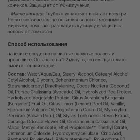
кончиков. Защищает от УФ-излучения;
- Масло авокадо.
Глубоко увлажняет и питает изнутри.
Легко впитывается, не оставляя волосы тяжелыми и
жирными, помогает разгладить кутикулу и защитить
волосы от ломкости.
Способ использования
нанесите средство на чистые влажные волосы и
прочешите. Оставьте на 1-2 минуты, затем тщательно
смойте теплой водой.
Состав:
Water/Aqua/Eau, Stearyl Alcohol, Cetearyl Alcohol,
Cetyl Alcohol, Glycerin, Behentrimonium Chloride,
Stearamidopropyl Dimethylamine, Cocos Nucifera (Coconut)
Oil, Persea Gratissima (Avocado) Oil, Hydrolyzed Pea Protein,
Hydrolyzed Vegetable Protein, Citrus Aurantium Bergamia
(Bergamot) Fruit Oil, Citrus Limon (Lemon) Peel Oil, Vanillin,
Foeniculum Vulgare Oil, Pogostemon Cablin Oil, Myroxylon
Pereirae (Balsam Peru) Oil, Styrax Tonkinensis Resin Extract,
Cananga Odorata Flower Oil, Cinnamomum Cassia Leaf Oil,
Maltol, Methyl Benzoate, Ethyl Propionate**, Triethyl Citrate,
Cetrimonium Chloride, Hydroxyethylcellulose, Citric Acid,
Panthenol, Polyimide-1, Polyquaternium-11, Polysorbate 60,