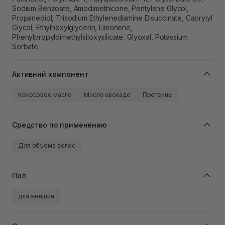
Sodium Benzoate, Amodimethicone, Pentylene Glycol,
Propanediol, Trisodium Ethylenediamine Disuccinate, Caprylyl
Glycol, Ethylhexylglycerin, Limonene,
Phenylpropyldimethylsiloxysilicate, Glyoxal, Potassium
Sorbate.
Активний компонент
Кокосовое масло
Масло авокадо
Протеины
Средство по применению
Для объема волос
Пол
для женщин