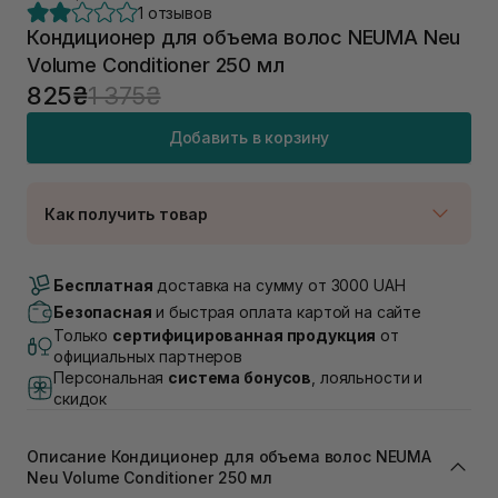
1 отзывов
Кондиционер для объема волос NEUMA Neu
Volume Conditioner 250 мл
825₴
1 375₴
Добавить в корзину
Как получить товар
Доставка Новой Почтой
В наличии
Бесплатная
доставка на сумму от 3000 UAH
Самовывоз г. Луцк, Винниченка 4
Безопасная
и быстрая оплата картой на сайте
В наличии
Только
сертифицированная продукция
от
Самовывоз г. Львов, ул. Академика Подстригача,
официальных партнеров
1В (Duck's Lake)
Персональная
система бонусов
, лояльности и
В наличии
скидок
Самовывоз Львов (Ивана Франко 36)
В наличии
Описание Кондиционер для объема волос NEUMA
Самовывоз г. Львов ул. Степана Бандеры 43
Neu Volume Conditioner 250 мл
В наличии