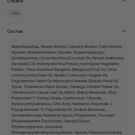
Страна
США
Состав
Water/Aqua/Eau, Stearyl Alcohol, Cetearyl Alcohol, Cetyl Alcohol,
Glycerin, Behentrimonium Chloride, Stearamidopropyl
Dimethylamine, Cocos Nucifera (Coconut) Oil, Persea Gratissima
(Avocado) Oil, Hydrolyzed Pea Protein, Hydrolyzed Vegetable
Protein, Citrus Aurantium Bergamia (Bergamot) Fruit Oil, Citrus
Limon (Lemon) Peel Oil, Vanillin, Foeniculum Vulgare Oil,
Pogostemon Cablin Oil, Myroxylon Pereirae (Balsam Peru) Oil,
Styrax Tonkinensis Resin Extract, Cananga Odorata Flower Oil,
Cinnamomum Cassia Leaf Oil, Maltol, Methyl Benzoate, Ethyl
Propionate**, Triethyl Citrate, Cetrimonium Chloride,
Hydroxyethylcellulose, Citric Acid, Panthenol, Polyimide-1,
Polyquaternium-11, Polysorbate 60, Sodium Benzoate,
Amodimethicone, Pentylene Glycol, Propanediol, Trisodium
Ethylenediamine Disuccinate, Caprylyl Glycol,
Ethylhexylglycerin, Limonene,
Phenylpropyldimethylsiloxysilicate, Glyoxal, Potassium Sorbate.