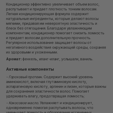
Самовывоз Ровно
Кондиционер эффективно увеличивает объем волос,
В наличии
распутывает и придает плотность тонким волосам.
Самовывоз г. Ровно, ул. Кулика и Гудачека 23 (ТЦ
Легкая кондиционирующая формула содержит
Экватор)
натуральные ингредиенты, которые делают волосы
В наличии
мягкими, придавая им невероятную эластичность и
блеск без отягощения. Благодаря увлажняющим
компонентам, кондиционер помогает снизить ломкость
и придает волосам дополнительную прочность.
Регулярное использование защищает волосы от
негативного воздействия окружающей среды, сохраняя
их здоровыми и ухоженными.
Аромат:
фенхель, иланг-иланг, услышали, ваниль.
Активные компоненты
- Гороховый протеин.
Содержит высокий уровень
аминокислот, включая глутаминовую кислоту,
аспарагиновую кислоту, аргинин и лизин, которые важны
для сохранения эластичности волос. Помогает
удерживать влагу, предотвращая ломкость;
- Кокосовое масло.
Увлажняет и кондиционирует,
одновременно помогая распутывать волосы, что
уменьшает ломкость и образование иссеченных