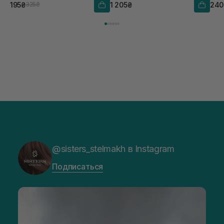
195₴
1 205₴
240
325₴
@sisters_stelmakh в Instagram
Подписаться