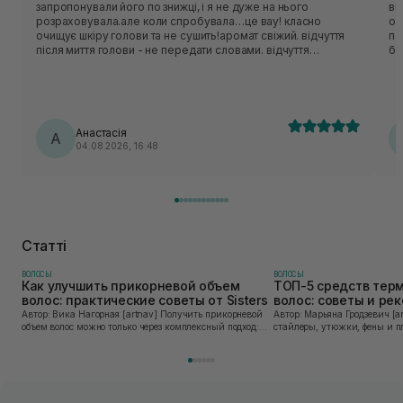
запропонували його по знижці, і я не дуже на нього
ви
розраховувала.але коли спробувала…це вау! класно
оч
очищує шкіру голови та не сушить!аромат свіжий. відчуття
пе
після миття голови - не передати словами. відчуття
бо
прохолоди на шкірі голови це щось нереальне. коли маю
ві
складний день завжди використовую цей шампунь,він
ра
начебто знімає стресс цією прохолодною дією.
Анастасія
А
04.08.2026, 16:48
Статті
ВОЛОСЫ
ВОЛОСЫ
Как улучшить прикорневой объем
ТОП-5 средств тер
волос: практические советы от Sisters
волос: советы и ре
Sisters
Автор: Вика Нагорная [artnav] Получить прикорневой
Автор: Марьяна Гродзевич [artnav] Современные
объем волос можно только через комплексный подход:
стайлеры, утюжки, фены и п
правильное очищение кожи головы, грамотную технику
облегчают жизнь и экономят
сушки и использование стайлинга, который...
прически. Но при ежедневно
приборов во...