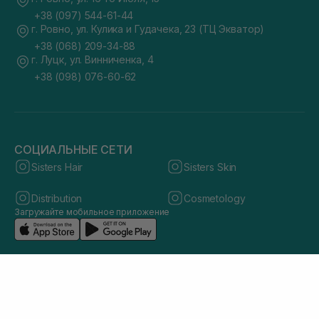
+38 (097) 544-61-44
г. Ровно, ул. Кулика и Гудачека, 23 (ТЦ Экватор)
+38 (068) 209-34-88
г. Луцк, ул. Винниченка, 4
+38 (098) 076-60-62
СОЦИАЛЬНЫЕ СЕТИ
Sisters Hair
Sisters Skin
Distribution
Cosmetology
Загружайте мобильное приложение
© 2026 sisters.co.ua. Все права защищены