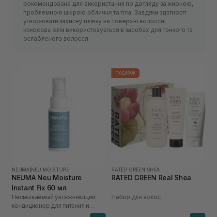
рекомендована для використання по догляду за жирною,
проблемною шкірою обличчя та тіла. Завдяки здатності
утворювати захисну плівку на поверхні волосся,
кокосова олія використовується в засобах для тонкого та
ослабленого волосся.
ПОДАРОК
NEUMA
|
NEU MOISTURE
RATED GREEN
|
SHEA
NEUMA Neu Moisture
RATED GREEN Real Shea
Instant Fix 60 мл
Несмываемый увлажняющий
Набор для волос
кондиционер для питания и
распутывания волос