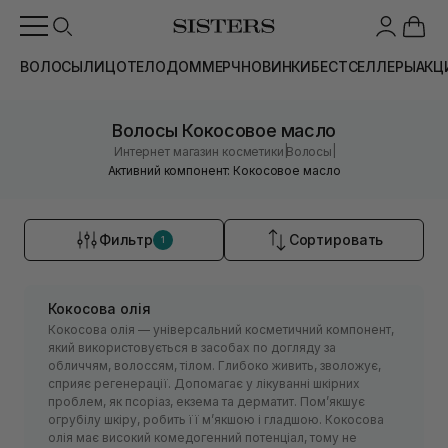
ВОЛОСЫ
ЛИЦО
ТЕЛО
ДОМ
МЕРЧ
НОВИНКИ
БЕСТСЕЛЛЕРЫ
АКЦ
Волосы Кокосовое масло
|
|
Интернет магазин косметики
Волосы
Активний компонент: Кокосовое масло
Фильтр
Сортировать
1
Кокосова олія
Кокосова олія — універсальний косметичний компонент,
який використовується в засобах по догляду за
обличчям, волоссям, тілом. Глибоко живить, зволожує,
сприяє регенерації. Допомагає у лікуванні шкірних
проблем, як псоріаз, екзема та дерматит. Помʼякшує
огрубілу шкіру, робить її мʼякшою і гладшою. Кокосова
олія має високий комедогенний потенціал, тому не