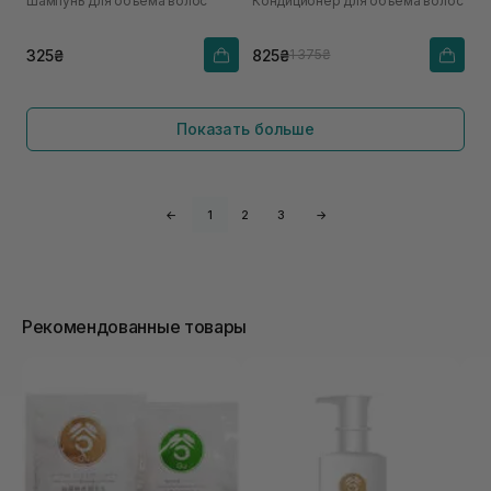
Шампунь для объема волос
Кондиционер для объема волос
325₴
825₴
1 375₴
Показать больше
←
1
2
3
→
Рекомендованные товары