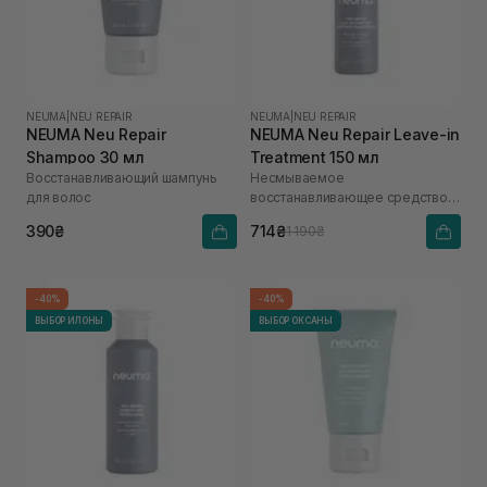
NEUMA
|
NEU REPAIR
NEUMA
|
NEU REPAIR
NEUMA Neu Repair
NEUMA Neu Repair Leave-in
Shampoo 30 мл
Treatment 150 мл
Восстанавливающий шампунь
Несмываемое
для волос
восстанавливающее средство
для волос
390₴
714₴
1 190₴
-40%
-40%
ВЫБОР ИЛОНЫ
ВЫБОР ОКСАНЫ