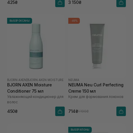
425₴
3 150₴
ВЫБОР ОКСАНЫ
-40%
BJORN AXEN
|
BJORN AXEN MOISTURE
NEUMA
BJORN AXEN Moisture
NEUMA Neu Curl Perfecting
Conditioner 75 мл
Creme 150 мл
Увлажняющий кондиционер для
Крем для формования локонов
волос
450₴
714₴
1 190₴
ВЫБОР ИЛОНЫ