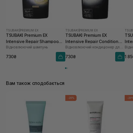
TSUBAKI
|
PREMIUM EX
TSUBAKI
|
PREMIUM EX
TSUB
TSUBAKI Premium EX
TSUBAKI Premium EX
TSU
Intensive Repair Shampoo
Intensive Repair Conditioner
Inte
Відновлюючий шампунь
Відновлюючий кондиціонер для волосся
Відн
300 мл
300 мл
730₴
730₴
1 8
Вам також сподобається
-20%
-20