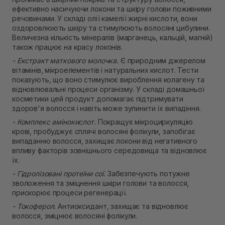
ефективно насичуючи локони та шкіру голови поживними
речовинами. У складі олії камелії жирні кислоти, вони
оздоровлюють шкіру та стимулюють волосяні цибулини.
Величезна кількість мінералів (марганець, кальцій, магній)
також працює на красу локонів.
- Екстракт маткового молочка.
Є природним джерелом
вітамінів, мікроелементів і натуральних кислот. Тести
показують, що воно стимулює вироблення колагену та
відновлювальні процеси організму. У складі домашньої
косметики цей продукт допомагає підтримувати
здоров'я волосся і навіть може зупинити їх випадіння.
- Комплекс амінокислот.
Покращує мікроциркуляцію
крові, пробуджує сплячі волосяні фолікули, запобігає
випаданню волосся, захищає локони від негативного
впливу факторів зовнішнього середовища та відновлює
їх.
- Гідролізовані протеїни сої.
Забезпечують потужне
зволоження та зміцнення шкіри голови та волосся,
прискорює процеси регенерації.
- Токоферол.
Антиоксидант, захищає та відновлює
волосся, зміцнює волосяні фолікули.