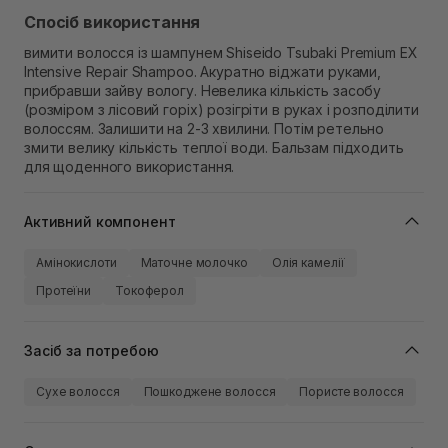
Спосіб використання
вимити волосся із шампунем Shiseido Tsubaki Premium EX
Intensive Repair Shampoo. Акуратно віджати руками,
прибравши зайву вологу. Невелика кількість засобу
(розміром з лісовий горіх) розігріти в руках і розподілити
волоссям. Залишити на 2-3 хвилини. Потім ретельно
змити велику кількість теплої води. Бальзам підходить
для щоденного використання.
Активний компонент
Амінокислоти
Маточне молочко
Олія камелії
Протеїни
Токоферол
Засіб за потребою
Сухе волосся
Пошкоджене волосся
Пористе волосся