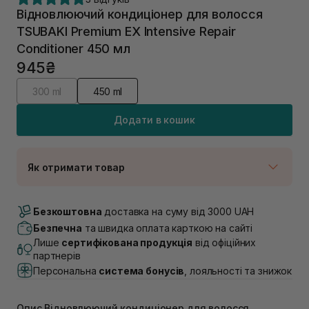
Відновлюючий кондиціонер для волосся
TSUBAKI Premium EX Intensive Repair
Conditioner 450 мл
945₴
300 ml
450 ml
Додати в кошик
Як отримати товар
Доставка Новою Поштою
В наявності
Безкоштовна
доставка на суму від 3000 UAH
Самовивіз м. Луцьк, вул. Винниченка 4
Безпечна
та швидка оплата карткою на сайті
В наявності
Лише
сертифікована продукція
від офіційних
Самовивіз м. Львів, вул. Академіка Підстригача, 1В
партнерів
(Duck’s Lake)
Персональна
система бонусів
, лояльності та знижок
В наявності
Самовивіз м. Львів, вул. Івана Франка 36
В наявності
Опис Відновлюючий кондиціонер для волосся