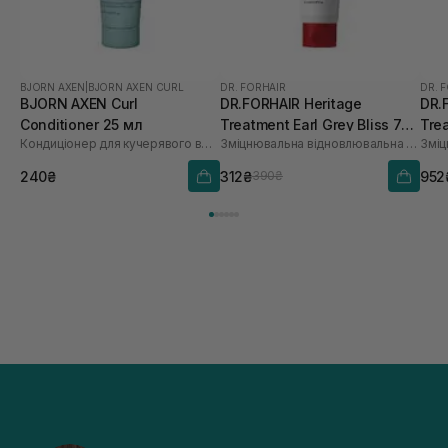
BJORN AXEN
|
BJORN AXEN CURL
DR. FORHAIR
DR. 
BJORN AXEN Curl
DR.FORHAIR Heritage
DR.
Conditioner 25 мл
Treatment Earl Grey Bliss 70
Trea
Кондиціонер для кучерявого волосся
Зміцнювальна відновлювальна маска-кондиціонер для шкіри голови та волосся
мл
мл
240₴
312₴
952
390₴