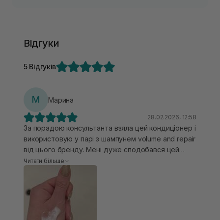
Відгуки
5 Відгуків
М
Марина
28.02.2026, 12:58
За порадою консультанта взяла цей кондиціонер і
використовую у парі з шампунем volume and repair
від цього бренду. Мені дуже сподобався цей
кондиціонер, гарно зволожує і не обтяжує
Читати більше
волосся. Чередую його з лінійкою cool and repair.
Я взагалі взагалі в захваті від цього бренду.