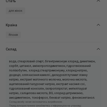
Стать
для жінок
Країна
Японія
Склад
вода, стеаріловий спирт, бігентримоніум хлорид, диметикон,
сорбіт, цетанол, амінопропілдиметикон, гідрогенізований
поліізобутин, хлорид стеартримоніуму, хлорид натрію,
додеціл, олія насіння камелії, дилауроілглутамат лізину
натрію, екстракт маточного молочка, молочна кислота,
ацетилований гіалуронат натрію, екстракт насіння сої,
гідролізований конхіолін, ізопропілірістат, метилітаурат
натрію, саліцилова кислота, BG, хлорид цетримонію,
амодиметикон, токоферол, бензоат натрію, феноксиетанол.
Склад засобу може змінюватись виробником.
Перед використанням ознайомтесь з інформацією на упаковці.