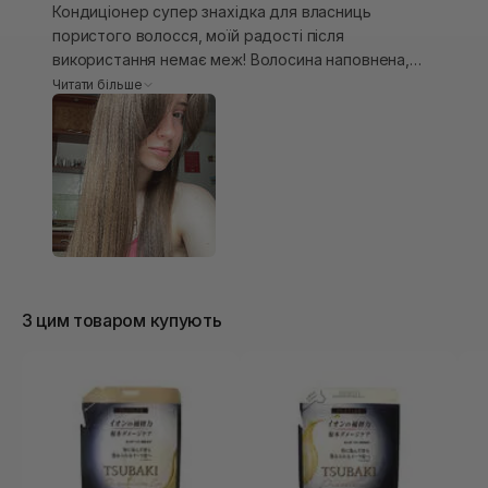
Кондиціонер супер знахідка для власниць
пористого волосся, моїй радості після
використання немає меж! Волосина наповнена,
м’яка, блискуча і головне не обтяжена!
Читати більше
Кондиціонер має приємний аромат і густу
консинстенцію, схожу на маску, що робить його
економним у використанні. Використовувала в
парі з шампунем золотої лінійки. Волосся
висушивши на браш отримала ось такий чудовий
результат
З цим товаром купують