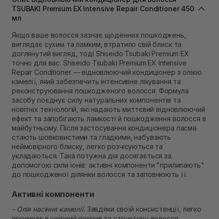
Самовивіз м. Львів, вул. Степана Бандери 45
TSUBAKI Premium EX Intensive Repair Conditioner 450
мл
В наявності
Самовивіз м. Рівне, вул. 16-го Липня, 15
Якщо ваше волосся зазнає щоденних пошкоджень,
В наявності
виглядає сухим та ламким, втратило свій блиск та
Самовивіз м. Рівне, вул. Кулика і Гудачека 23 (ТЦ
доглянутий вигляд, тоді Shiseido Tsubaki Premium EX
Екватор)
точно для вас. Shiseido Tsubaki Premium EX Intensive
В наявності
Repair Conditioner
—
відновлюючий кондиціонер з олією
камелії, який забезпечить інтенсивне лікування та
реконструювання пошкодженого волосся. Формула
засобу поєднує силу натуральних компонентів та
новітніх технологій, які надають миттєвий відновлюючий
ефект та запобігають ламкості й пошкодження волосся в
майбутньому. Після застосування кондиціонера пасма
стають шовковистими та гладкими, набувають
неймовірного блиску, легко розчісуються та
укладаються. Така потужна дія досягається за
допомогою сили іонів: активні компоненти "прилипають"
до пошкодженої ділянки волосся та заповнюють її.
Активні компоненти
- Олія насіння камелії.
Завдяки своїй консистенції, легко
проникає в шкірний покрив та структуру волосся,