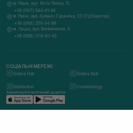
м. Рівне, вул. 16-го Липня, 15
+38 (097) 544-61-44
м. Рівне, вул. Кулика і Гудачека, 23 (ТЦ Екватор)
+38 (068) 209-34-88
м. Луцьк, вул. Винниченка, 4
+38 (098) 076-60-62
СОЦІАЛЬНІ МЕРЕЖІ
Sisters Hair
Sisters Skin
Distribution
Cosmetology
Завантажуйте мобільний додаток
© 2026 sisters.co.ua. Всі права захищено