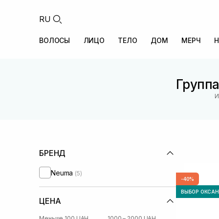
RU
ВОЛОСЫ
ЛИЦО
ТЕЛО
ДОМ
МЕРЧ
Н
Группа
И
БРЕНД
Neuma
(5)
-40%
ВЫБОР ОКСА
ЦЕНА
Меньше 100 UAH
1000 – 2000 UAH