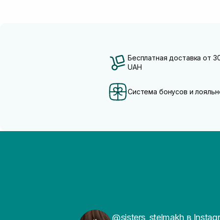
Бесплатная доставка от 3
UAH
Система бонусов и лояльн
@sisters_stelmakh в Instag