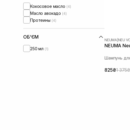
Кокосовое масло
(4)
Масло авокадо
(4)
Протеины
(4)
ОБ'ЄМ
NEUMA
|
NEU V
NEUMA Neu
250 мл
(1)
Шампунь дл
825₴
1 375₴