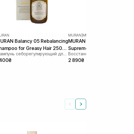
URAN
MURAN
|
MURAN SILKY SUPREME
URAN Balancy 05 Rebalancing
MURAN Silky Supreme 09
hampoo for Greasy Hair 250
Supreme Rose Restructuring
Шампунь себорегулирующий для жирной кожи головы
л
Elixir 50 мл
 400₴
2 890₴