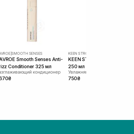
AVROE
|
SMOOTH SENSES
KEEN STROK
AVROE Smooth Senses Anti-
KEEN STROK Hair Conditione
rizz Conditioner 325 мл
250 мл
азглаживающий кондиционер
 670₴
750₴