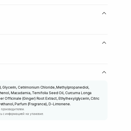
l, Glycerin, Cetrimonium Chloride, Methylpropanediol,
thenol, Macadamia, Ternifolia Seed Oil, Curcuma Longa
er Officinale (Ginger) Root Extract, Ethylhexylglycerin, Citric
yethanol, Parfum (Fragrance), D-Limonene.
 производителем.
ь с информацией на упаковке.