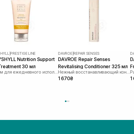
HYLL
|
PRESTIGE LINE
DAVROE
|
REPAIR SENSES
D
SHYLL Nutrition Support
DAVROE Repair Senses
D
 Treatment 30 мл
Revitalising Conditioner 325 мл
F
Бальзам для ежедневного использования для поврежденных волос
Нежный восстанавливающий кондиционер
Р
1 670₴
1