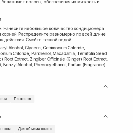
.
Увлажняют волосы, обеспечивая их мягкость и
я
. Нанесите небольшое количество кондиционера
я корней. Распределите равномерно по всей длине.
ля действия. Смойте теплой водой.
ryl Alcohol, Glycerin, Cetrimonium Chloride,
monium Chloride, Panthenol, Macadamia, Ternifolia Seed
 Root Extract, Zingiber Officinale (Ginger) Root Extract,
cid, Benzyl Alcohol, Phenoxyethanol, Parfum (Fragrance),
шеня
Пантенол
ю
олосы
Для объема волос