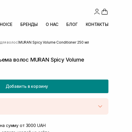
CHOICE
БРЕНДЫ
О НАС
БЛОГ
КОНТАКТЫ
для волос
MURAN Spicy Volume Conditioner 250 мл
|
ъема волос MURAN Spicy Volume
Добавить в корзину
той
В наличии
Винниченка 4
на сумму от 3000 UAH
В наличии
ул. Академика Подстригача, 1В (Duck's