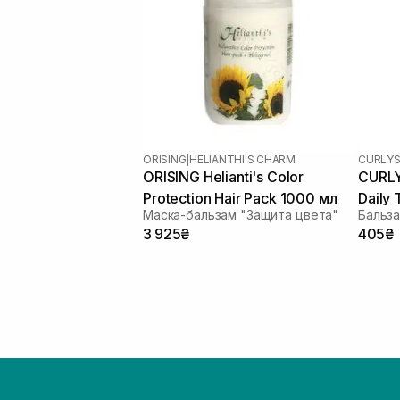
ORISING
|
HELIANTHI'S CHARM
CURLYS
ORISING Helianti's Color
CURLY
Protection Hair Pack 1000 мл
Daily
Маска-бальзам "Защита цвета"
3 925₴
405₴