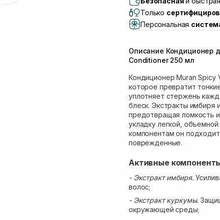
Безопасная
и быстрая
Lake)
Только
сертифициров
Самовывоз Львов (И
Персональная
систем
Самовывоз г. Львов 
Самовывоз Ровно
Описание Кондиционер д
Самовывоз г. Ровно, 
Conditioner 250 мл
Кондиционер Muran Spicy Vo
которое превратит тонкие
уплотняет стержень каждо
блеск. Экстракты имбиря 
предотвращая ломкость и
укладку легкой, объемной
компонентам он подходит 
поврежденные.
Активные компонент
- Экстракт имбиря.
Усилива
волос;
- Экстракт куркумы.
Защи
окружающей среды;