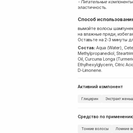
- Питательные компоненты
эластичность.
Способ использовани
вымойте волосы шампунем
на влажные пряди, избега
Оставьте на 2-3 минуты д
Cостав:
Aqua (Water), Cetea
Methylpropanediol, Steartri
Oil, Curcuma Longa (Turmeric)
Ethylhexylglycerin, Citric A
D-Limonene.
Активний компонент
Глицерин
Экстракт жень
Средство по применени
Тонкие волосы
Ломкие в