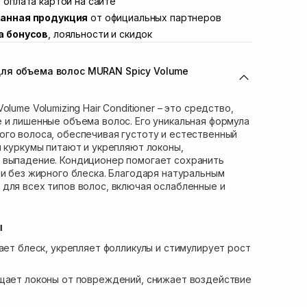
 оплата картой на сайте
В наличии
анная продукция
от официальных партнеров
вана Франко 36)
В наличии
а бонусов
, лояльности и скидок
ул. Степана Бандеры 43
В наличии
В наличии
ля объема волос MURAN Spicy Volume
ул. Кулика и Гудачека 23 (ТЦ Экватор)
В наличии
lume Volumizing Hair Conditioner – это средство,
 и лишенные объема волос. Его уникальная формула
го волоса, обеспечивая густоту и естественный
и куркумы питают и укрепляют локоны,
 выпадение. Кондиционер помогает сохранить
 и без жирного блеска. Благодаря натуральным
для всех типов волос, включая ослабленные и
ы
ет блеск, укрепляет фолликулы и стимулирует рост
щает локоны от повреждений, снижает воздействие