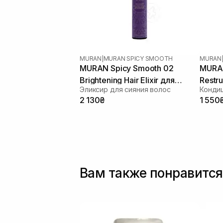
MURAN
|
MURAN SPICY SMOOTH
MURAN
MURAN Spicy Smooth 02
MURAN
Brightening Hair Elixir для
Restru
Эликсир для сияния волос
розгладження та захисту
мл
2 130₴
1 550
кольору 50 мл
Вам также понравится