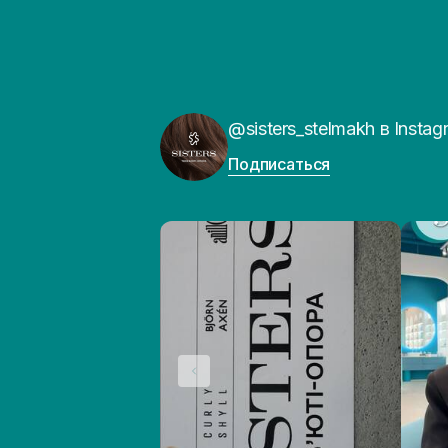
@sisters_stelmakh в Instag
Подписаться