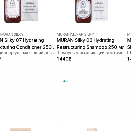
|
MURAN SILKY
MURAN
|
MURAN SILKY
M
 Silky 07 Hydrating
MURAN Silky 06 Hydrating
M
cturing Conditioner 250
Restructuring Shampoo 250 мл
S
Кондиционер увлажняющий реструктурирующий для волос
Шампунь увлажняющий реструктурирующий для волос
м
₴
1 440₴
1