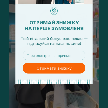
ОТРИМАЙ ЗНИЖКУ
НА ПЕРШЕ ЗАМОВЛЕНЯ
Твій вітальний бонус вже чекає —
підписуйся
на
наші новини!
email
Отримати знижку