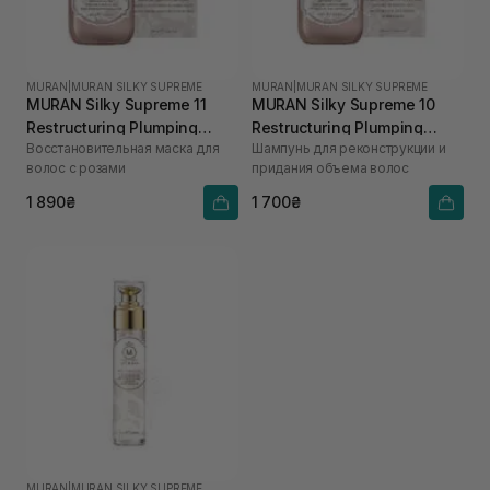
MURAN
|
MURAN SILKY SUPREME
MURAN
|
MURAN SILKY SUPREME
MURAN Silky Supreme 11
MURAN Silky Supreme 10
Restructuring Plumping
Restructuring Plumping
Восстановительная маска для
Шампунь для реконструкции и
Rose Mask 250 мл
Rose Shampoo 250 мл
волос с розами
придания объема волос
1 890₴
1 700₴
MURAN
|
MURAN SILKY SUPREME