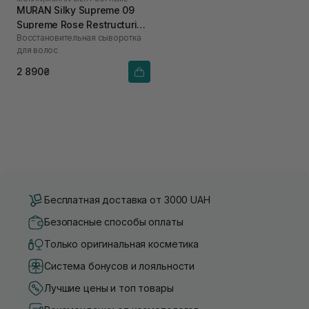
MURAN Silky Supreme 09
Supreme Rose Restructuring
Восстановительная сыворотка
Elixir 50 мл
для волос
2 890₴
Бесплатная доставка от 3000 UAH
Безопасные способы оплаты
Только оригинальная косметика
Система бонусов и лояльности
Лучшие цены и топ товары