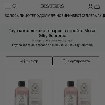
ВОЛОСЫ
ЛИЦО
ТЕЛО
ДОМ
МЕРЧ
НОВИНКИ
БЕСТСЕЛЛЕРЫ
АКЦ
Группа коллекции товаров в линейке Muran
Silky Supreme
|
Интернет магазин косметики
Группа коллекции товаров в линейке Muran Silky Supreme
Фильтр
Сортировать