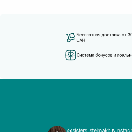
Бесплатная доставка от 3
UAH
Система бонусов и лояльн
@sisters_stelmakh в Instag