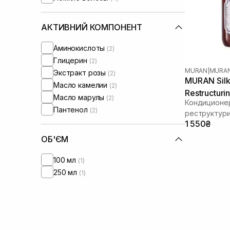
АКТИВНИЙ КОМПОНЕНТ
Аминокислоты
(2)
Глицерин
(2)
MURAN
|
MURAN
Экстракт розы
(2)
MURAN Silk
Масло камелии
(2)
Restructuri
Масло марулы
(2)
Кондиционе
Пантенол
(2)
реструктур
1 550₴
ОБ'ЄМ
100 мл
(1)
250 мл
(1)