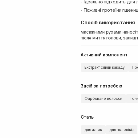
- Ідеально підходить для 
- Поживні протеїни пшениц
Спосіб використання
масажними рухами нанесіть
після миття голови, залишт
Активний компонент
Екстракт сливи какаду
Про
Засіб за потребою
Фарбоване волосся
Тон
Стать
для жінок
для чоловіків