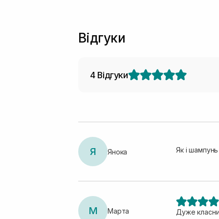
Відгуки
4 Відгуки
Я
Як і шампунь
Янока
М
Марта
Дуже класни