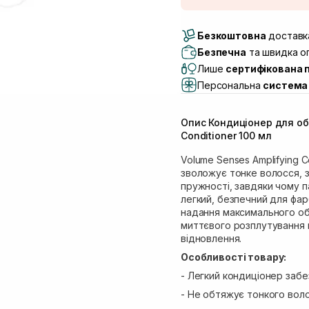
Доставка Новою По
Безкоштовна
Самовивіз м. Луцьк, 
доставка
Самовивіз м. Львів, в
Безпечна
та швидка оп
(Duck’s Lake)
Лише
сертифікована 
Самовивіз м. Львів, в
Персональна
система 
Самовивіз м. Львів, 
Самовивіз м. Рівне, ву
Опис Кондиціонер для об
Самовивіз м. Рівне, в
Conditioner 100 мл
Екватор)
Volume Senses Amplifying C
зволожує тонке волосся, 
пружності, завдяки чому п
легкий, безпечний для фа
надання максимального об
миттєвого розплутування м
відновлення.
Особливості товару:
- Легкий кондиціонер забе
- Не обтяжує тонкого воло