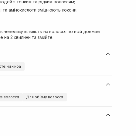
людей з тонким та рідким волоссям;
і та амінокислоти зміцнюють локони.
 невелику кількість на волосся по всій довжині
е на 2 хвилини та змийте.
теїни кіноа
ке волосся
Для обʼєму волосся