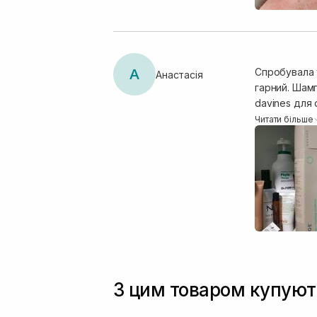
А
Спробувала 
Анастасія
гарний. Шам
davines для 
кондиціонер
Читати більше
прикоріневий
я нанесу ще 
хотіла, воло
моєму запиту
я чутлива до
ароматизован
З цим товаром купуют