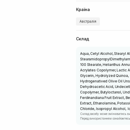
Країна
Австралія
Склад
Aqua, Cetyl Alcohol, Stearyl 
StearamidopropylDimethylami
100 Stearate, Helianthus An
Acrylates Copolymer, Lactic A
Glycerin, Hydrolyzed Quinoa
Hydrogenatived Olive Oil Uns
Dehydroacetic Acid, Undeceth
Copolymer, Butyloctanol, Und
Ferdinandiana Fruit Extract, Be
Extract, Ethanolamine, Potas
Chloride, Isopropyl Alcohol,
Склад засобу може змінюватись в
Перед використанням ознайомтесь 