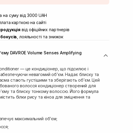
штою
Немає в наявності!
вул. Винниченка 4
 на суму від 3000 UAH
Немає в наявності!
ул. Академіка Підстригача, 1В
лата карткою на сайті
Немає в наявності!
продукція
від офіційних партнерів
ул. Івана Франка 36
В наявності
бонусів
, лояльності та знижок
вул. Степана Бандери 45
В наявності
л. 16-го Липня, 15
Немає в наявності!
’єму DAVROE Volume Senses Amplifying
ул. Кулика і Гудачека 23 (ТЦ
Немає в наявності!
onditioner — це кондиціонер, що підсилює і
забезпечуючи невагомий об’єм. Надає блиску та
асма стають густішими та зберігають об’єм. Цей
рбованого волосся кондиціонер створений для
’єму та блиску тонкому волоссю. Його формула
істить білки рису та кіноа для зміцнення та
зпечує максимальний об’єм;
сся;