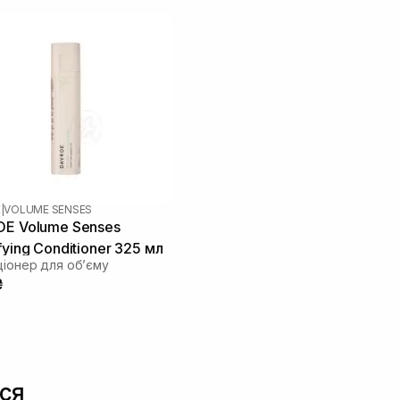
E
|
VOLUME SENSES
E Volume Senses
fying Conditioner 325 мл
іонер для об’єму
₴
ся