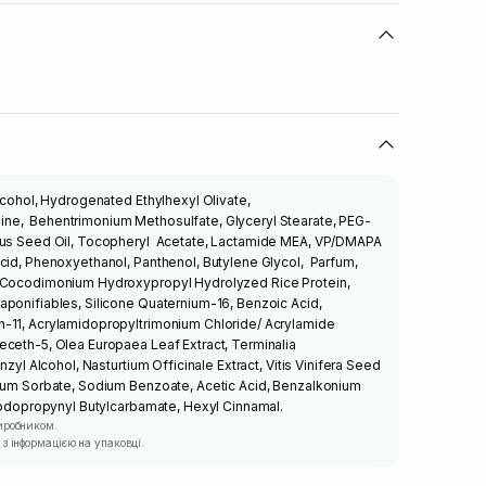
Alcohol, Hydrogenated Ethylhexyl Olivate,
ne, Behentrimonium Methosulfate, Glyceryl Stearate, PEG-
nuus Seed Oil, Tocopheryl Acetate, Lactamide MEA, VP/DMAPA
cid, Phenoxyethanol, Panthenol, Butylene Glycol, Parfum,
, Cocodimonium Hydroxypropyl Hydrolyzed Rice Protein,
aponifiables, Silicone Quaternium-16, Benzoic Acid,
-11, Acrylamidopropyltrimonium Chloride/ Acrylamide
eceth-5, Olea Europaea Leaf Extract, Terminalia
nzyl Alcohol, Nasturtium Officinale Extract, Vitis Vinifera Seed
sium Sorbate, Sodium Benzoate, Acetic Acid, Benzalkonium
 Iodopropynyl Butylcarbamate, Hexyl Cinnamal.
иробником.
з інформацією на упаковці.