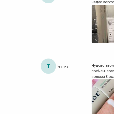
надає легко
Т
Чудово звол
Тетяна
посічені вол
волоссі.Доси