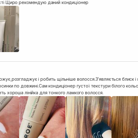
сті Щиро рекомендую даний кондиціонер
ожує,розгладжує і робить щільніше волосся.Зʼявляється блиск і
осинки по довжині.Сам кондиціонер густої текстури білого коль
ть хороша лінійка для тонкого ламкого волосся.