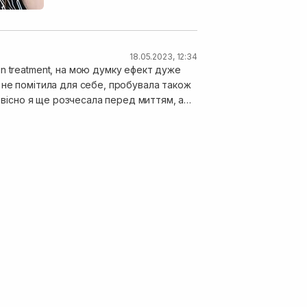
18.05.2023, 12:34
n treatment, на мою думку ефект дуже
 не помітила для себе, пробувала також
 звісно я ще розчесала перед миттям, а
во сподобалось, це не просто
волосина, і якщо воно добре зволожене, і
ає рідким( а це якраз той ефект який я
ктризованим. Словом серія якраз по
ене це запах лінійки, він приємний, але
 пахнуть мені занадто. Але хто любить