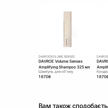
DAVROE
|
VOLUME SENSES
DAVRO
DAVROE Volume Senses
DAVRO
Amplifying Shampoo 325 мл
Ampli
Шампунь для об'єму
Кондиц
1 670₴
1 670
Вам також сподобаєть