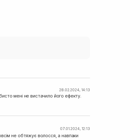
28.02.2024, 14:13
собисто мені не вистачило його ефекту.
07.01.2024, 12:13
всім не обтяжує волосся, а навпаки