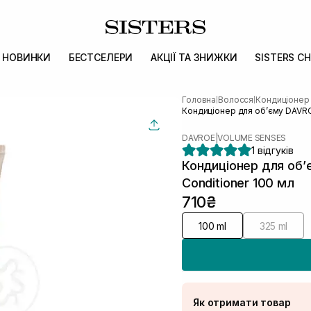
НОВИНКИ
БЕСТСЕЛЕРИ
АКЦІЇ ТА ЗНИЖКИ
SISTERS CH
Головна
Волосся
Кондиціонер
|
|
Кондиціонер для об’єму DAVRO
DAVROE
|
VOLUME SENSES
1 відгуків
Кондиціонер для об’
Conditioner 100 мл
710₴
100 ml
325 ml
Як отримати товар