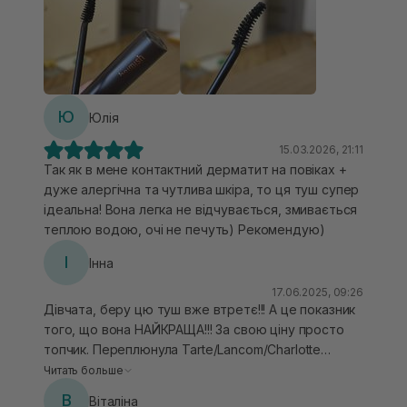
теплою водою. Проте у мене вона все ж трохи
осипається, можливо, я часто тру очі. Але те, що
осипається, — не розмазується, не залишає
чорних слідів. Легко струсити зі шкіри без шкоди
для макіяжу.
Ю
Юлія
15.03.2026, 21:11
Так як в мене контактний дерматит на повіках +
дуже алергічна та чутлива шкіра, то ця туш супер
ідеальна! Вона легка не відчувається, змивається
теплою водою, очі не печуть) Рекомендую)
І
Інна
17.06.2025, 09:26
Дівчата, беру цю туш вже втретє!!! А це показник
того, що вона НАЙКРАЩА!!! За свою ціну просто
топчик. Переплюнула Tarte/Lancom/Charlotte
Tilbury і так далі. Вона не осипається, стійка,
Читать больше
ніякого ефекту панди протягом дня у вас не буде.
В
Віталіна