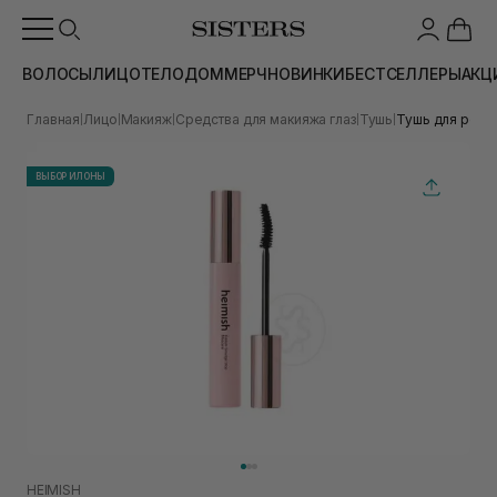
ВОЛОСЫ
ЛИЦО
ТЕЛО
ДОМ
МЕРЧ
НОВИНКИ
БЕСТСЕЛЛЕРЫ
АКЦ
Главная
Лицо
Макияж
Средства для макияжа глаз
Тушь
Тушь для ресни
|
|
|
|
|
ВЫБОР ИЛОНЫ
HEIMISH