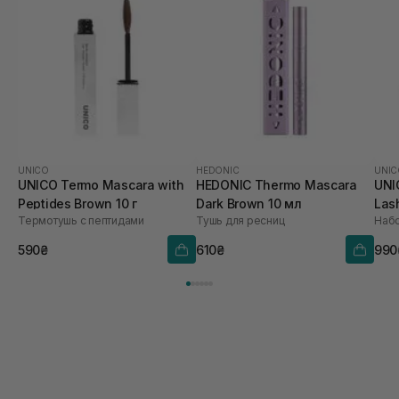
UNICO
HEDONIC
UNIC
UNICO Termo Mascara with
HEDONIC Thermo Mascara
UNI
Peptides Brown 10 г
Dark Brown 10 мл
Las
Термотушь с пептидами
Тушь для ресниц
Наб
590₴
610₴
990