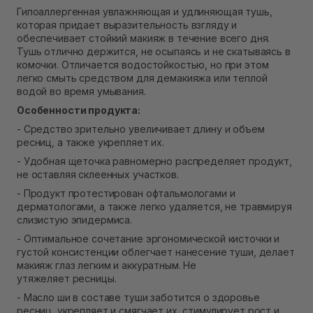
Самовывоз Ровно
Гипоаллергенная увлажняющая и удлиняющая тушь,
В наличии
которая придает выразительность взгляду и
Самовывоз г. Ровно, ул. Кулика и Гудачека 23 (ТЦ
обеспечивает стойкий макияж в течение всего дня.
Экватор)
Тушь отлично держится, не осыпаясь и не скатываясь в
Нет в наличии!
комочки. Отличается водостойкостью, но при этом
легко смыть средством для демакияжа или теплой
водой во время умывания.
Особенности продукта:
- Средство зрительно увеличивает длину и объем
ресниц, а также укрепляет их.
- Удобная щеточка равномерно распределяет продукт,
не оставляя склеенных участков.
- Продукт протестирован офтальмологами и
дерматологами, а также легко удаляется, не травмируя
слизистую эпидермиса.
- Оптимальное сочетание эргономической кисточки и
густой консистенции облегчает нанесение туши, делает
макияж глаз легким и аккуратным. Не
утяжеляет ресницы.
- Масло ши в составе туши заботится о здоровье
ресниц, укрепляет и смягчает их, стимулирует рост и