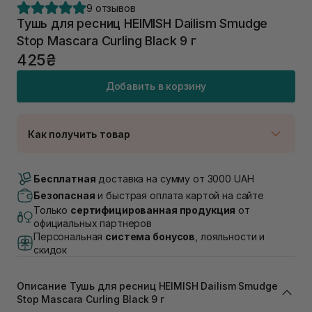
9 отзывов
Тушь для ресниц HEIMISH Dailism Smudge
Stop Mascara Curling Black 9 г
425₴
Добавить в корзину
Как получить товар
Доставка Новой Почтой
Нет в наличии!
Бесплатная
доставка на сумму от 3000 UAH
Самовывоз г. Луцк, Винниченка 4
Безопасная
и быстрая оплата картой на сайте
Нет в наличии!
Только
сертифицированная продукция
от
Самовывоз г. Львов, ул. Академика Подстригача,
официальных партнеров
1В (Duck's Lake)
Персональная
система бонусов
, лояльности и
Нет в наличии!
скидок
Самовывоз Львов (Ивана Франко 36)
В наличии
Самовывоз г. Львов ул. Степана Бандеры 43
Описание Тушь для ресниц HEIMISH Dailism Smudge
Нет в наличии!
Stop Mascara Curling Black 9 г