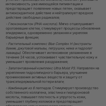
интенсивность уже имеющейся пигментации и
предотвращает появление новых пятен, оказывает
антиоксидантное действие и нейтрализует вредное
действие свободных радикалов;
- Глюконолактон (PHA-кислота).
Мягко отшелушивает
ороговевшие клетки, стимулирует процессы обновления
эпидермиса, одновременно увлажняя и укрепляя
барьерные функции;
- Растительный комплекс Blue Complex H (экстракты
бамии, джутовой мальвы, петрушки, нема и гидролат
лаванды)
. Обеспечивает интенсивное увлажнение в
течение 24 часов, успокаивает чувствительную кожу и
уменьшает проявления раздражения;
- Запатентованный комплекс Ultra Moist P3.
Направлен на
укрепление гидролипидного барьера, улучшение
проникновения активных веществ и защиту от
трансэпидермальной потери влаги;
- Комбинация из 6 пептидов.
Стимулирует производство
собственного коллагена, эластина и гиалуроновой
кислоты, повышает плотность и упругость кожи,
уменьшает глубину изломов и предотвращает
образование новых мимических морщин.