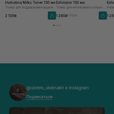
Hydrating Milky Toner 130 мл
Exfoliator 130 мл
Exfo
Тонер для поддержания защитного барьера
Тонер для интенсивного отшелушивания
2 109₴
1 280₴
1 2
1 707₴
@sisters_stelmakh в Instagram
Подписаться