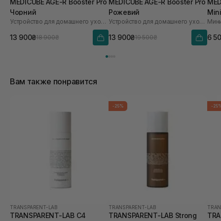
MEDICUBE AGE-R Booster Pro
MEDICUBE AGE-R Booster Pro
MED
Чорний
Рожевий
Min
Устройство для домашнего ухода за кожей 6 в 1
Устройство для домашнего ухода за кожей 6 в 1
13 900₴
13 900₴
6 5
18 900₴
19 500₴
Вам также понравится
-25%
-25
TRANSPARENT-LAB
TRANSPARENT-LAB
TRAN
TRANSPARENT-LAB C4
TRANSPARENT-LAB Strong
TRA