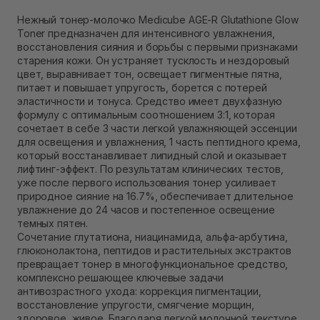
Самовывоз Ровно
В наличии
Нежный тонер-молочко Medicube AGE-R Glutathione Glow
Самовывоз г. Ровно, ул. Кулика и Гудачека 23 (ТЦ
Toner предназначен для интенсивного увлажнения,
Экватор)
восстановления сияния и борьбы с первыми признаками
В наличии
старения кожи. Он устраняет тусклость и нездоровый
цвет, выравнивает тон, освещает пигментные пятна,
питает и повышает упругость, борется с потерей
эластичности и тонуса. Средство имеет двухфазную
формулу с оптимальным соотношением 3:1, которая
сочетает в себе 3 части легкой увлажняющей эссенции
для освещения и увлажнения, 1 часть пептидного крема,
который восстанавливает липидный слой и оказывает
лифтинг-эффект. По результатам клинических тестов,
уже после первого использования тонер усиливает
природное сияние на 16.7%, обеспечивает длительное
увлажнение до 24 часов и постепенное освещение
темных пятен.
Сочетание глутатиона, ниацинамида, альфа-арбутина,
глюконолактона, пептидов и растительных экстрактов
превращает тонер в многофункциональное средство,
комплексно решающее ключевые задачи
антивозрастного ухода: коррекция пигментации,
восстановление упругости, смягчение морщин,
здоровое, живое. Благодаря легкой молочной текстуре,