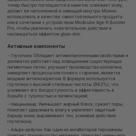
тонер быстро поглощается и заметно освежает кожу,
делает ее наполненной и сияющей изнутри. Можно
использовать в качестве самостоятельного продукта
или в сочетании с устройством Medicube Age-R Booster
Pro, чтобы увеличить осветительное действие и
наслаждаться эффектом glass-skin.
Активные компоненты
- Глутатион.
Обладает антимеланогенными свойствами и
деликатно работает над освещением существующих
пигментных пятен, улучшает производство коллагена,
замедляет процессы клеточного старения, является
мощным антиоксидантом. В формуле используется
глутатион с высокой степенью чистоты (99.2%), что
усиливает его биодоступность и эффективность в
борьбе с тусклостью и пигментацией;
- Ниацинамид.
Уменьшает жирный блеск, сужает поры,
помогает удерживать влагу и укрепляет защитный
барьер кожи, выравнивает тон, усиливая действие
глутатиона;
- Альфа-арбутин.
Как один из ингибиторов тирозиназы
угнетает производство меланина, помогает уменьшить