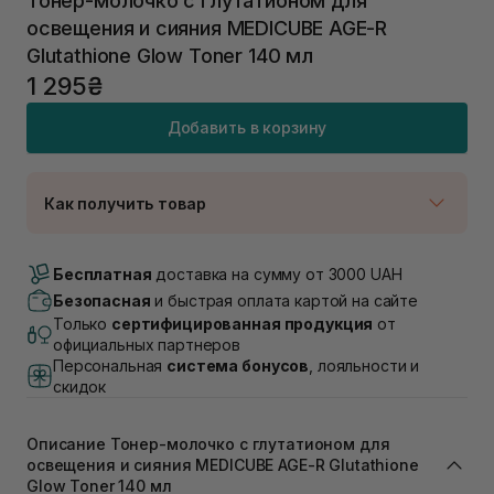
Тонер-молочко с глутатионом для
освещения и сияния MEDICUBE AGE-R
Glutathione Glow Toner 140 мл
1 295₴
Добавить в корзину
Как получить товар
Доставка Новой Почтой
В наличии
Бесплатная
доставка на сумму от 3000 UAH
Самовывоз г. Луцк, Винниченка 4
Безопасная
и быстрая оплата картой на сайте
В наличии
Только
сертифицированная продукция
от
Самовывоз г. Львов, ул. Академика Подстригача,
официальных партнеров
1В (Duck's Lake)
Персональная
система бонусов
, лояльности и
В наличии
скидок
Самовывоз Львов (Ивана Франко 36)
В наличии
Описание Тонер-молочко с глутатионом для
Самовывоз г. Львов ул. Степана Бандеры 43
освещения и сияния MEDICUBE AGE-R Glutathione
В наличии
Glow Toner 140 мл