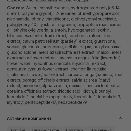
Состав:
Water, triethylhexanoin, hydrogenated poly(c6-14
olefin), butylene glycol, 1,2-hexanediol, methylpropanediol,
niacinamide, phenyl trimethicone, diethoxyethyl succinate,
polyglyceryl-10 myristate, fragrance, hippophae rhamnoides
oil, ethylhexylglycerin, allantoin, hydrogenated lecithin,
hibiscus esculentus fruit extract, corchorus olitorius leaf
extract, carum petroselinum (parsley) extract, glutathione,
sodium gluconate, adenosine, cellulose gum, hexyl cinnamal,
gluconolactone, melia azadirachta leaf extract, linalool, melia
azadirachta flower extract, lavandula angustifolia (lavender)
flower water, hyacinthus orientalis (hyacinth) extract,
centaurea cyanus flower extract, chamomilla recutita
(matricaria) flower/leaf extract, curcuma longa (turmeric) root
extract, borago officinalis extract, salvia sclarea (clary)
extract, limonene, alpha-arbutin, ocimum sanctum leaf extract,
corallina officinalis extract, thioctic acid, biotin, biotinoyl
tripeptide-1, acetyl hexapeptide-8, tripeptide-1, tripeptide-3,
myristoyl pentapeptide-17, hexapeptide-9.
Активний компонент
Арбутин
Глюконолактон
Глутатион
Ниацинамид