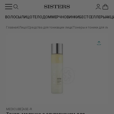
ВОЛОСЫ
ЛИЦО
ТЕЛО
ДОМ
МЕРЧ
НОВИНКИ
БЕСТСЕЛЛЕРЫ
АКЦ
Главная
Лицо
Средства для тонизации лица
Тонеры и тоники для лица
|
|
|
|
MEDICUBE
|
AGE-R