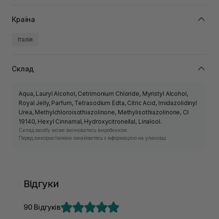
Країна
Італія
Склад
Aqua, Lauryl Alcohol, Cetrimonium Chloride, Myristyl Alcohol,
Royal Jelly, Parfum, Tetrasodium Edta, Citric Acid, Imidazolidinyl
Urea, Methylchloroisothiazolinone, Methylisothiazolinone, CI
19140, Hexyl Cinnamal, Hydroxycitronellal, Linalool.
Склад засобу може змінюватись виробником.
Перед використанням ознайомтесь з інформацією на упаковці.
Відгуки
90 Відгуків