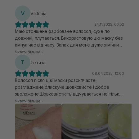
V
Viktoriia
24.11.2025, 00:52
Маю стоншене фарбоване волосся, сухе по
довжині, плутається. Використовую цю маску без
ампул час від часу. Запах для мене дуже хімічний і
тяжкуватий, але на моєму волоссі не тримається,
Читати більше
якщо враховувати ціну і ефект, то запах їй можна
Т
Тетяна
пробачити.
08.04.2025, 10:00
Волосся після цієї маски розсипчасте,
розгладжене,блискуче,шовковисте і добре
зволожене.Шовковистість відчувається не тільки
після сушки волосся,а ще й при нанесенні і
Читати більше
розподіленні маски на волоссі. Шовковистість і
гладкість відчувається і на мокрому
волоссі.Маска добре згладжує посічені волосинки
по довжині.Сама маска легкої кремової
текстури,має чудовий зволожуючий ефект.Маска