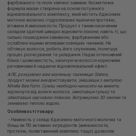
фарбованого та після хімічної завивки. Косметична
В наявності
формула маски створена на основі потужного
Самовивіз м. Рівне, вул. Кулика і Гудачека 23 (ТЦ
відновлювального комплексу, який містить бджолине
Екватор)
маточне молочко і гідролізовані пшеничні протеїни,
В наявності
вітаміни й амінокислоти. Продукт з таким насиченим
складом здатний швидко відновити локони, навіть ті, що
сильно пошкоджені завивкою, фарбуванням або
ослаблені іншими впливами зовнішніх чинників. Не
обтяжує волосся, робить його слухняним, полегшує
процес розчісування та укладання. Надає інтенсивний
блиск і шовковистість, насичуючи волосся корисними
речовинами й надаючи відновлювальний ефект.
АЛЕ, розкриємо вам маленьку таємницю Sisters,
продукт можна використовувати, змішавши з ампулою
Mirella Bee Form. Суміш необхідно наносити на вимите,
відтиснуте від вологи волосся, замотавши гульку та
обмотавши харчовою плівкою. Витримуємо 30 хвилин та
змиваємо теплою водою.
Особливості товару:
- Наявність у складі бджолино-маточного молочка та
більш як 110 активних інгредієнтів (амінокислоти,
протеїни, полівітамінний комплекс тощо) дозволяє