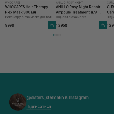
WHOCARES
ANILLO
|
ROSY NIGHT
CURL
WHOCARES Hair Therapy
ANILLO Rosy Night Repair
CUR
Plex Mask 300 мл
Ampoule Treatment для
Car
Реконструююча маска для волосся
Відновлююча маска
сухого та пошкодженого
мл
волосся 200 мл
999₴
1 295₴
1 2
@sisters_stelmakh в Instagram
Підписатися