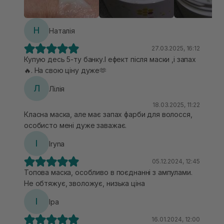
має приємний свіжий аромат.Мені дуже
сподобався результат після маски.Плюс ця маска
бюджетна,але результат нічим не гірший як після
Н
Наталія
дорогих масок. Однозначно раджу спробувати🫶
27.03.2025, 16:12
Купую десь 5-ту банку.І ефект після маски ,і запах
🔥. На свою ціну дуже🫶
Л
Лілія
18.03.2025, 11:22
Класна маска, але має запах фарби для волосся,
особисто мені дуже заважає.
I
Iryna
05.12.2024, 12:45
Топова маска, особливо в поєднанні з ампулами.
Не обтяжує, зволожує, низька ціна
І
Іра
16.01.2024, 12:00