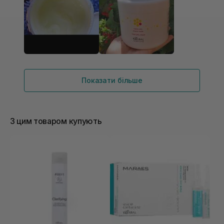
таку вартість, волосся живе, блискуче, легко
розчісується, трохи не подобається запах, але
вже звикла і готова його терпіти за інші переваги
цього засобу
Показати більше
З цим товаром купують