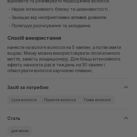
відновити та реанімувати пошкоджене волосся.
- Надає інтенсивного блиску та шовковистості.
- Захищає від несприятливих впливів довкілля.
- Полегшує розчісування та укладання.
Спосіб використання
нанести на вологе волосся на 5 хвилин, а потім змити
водою. Маску можна використовувати після кожного
миття, замість кондиціонеру. Для більш інтенсивного
ефекту наносити раз в тиждень на 30 хвилин і
обмотувати волосся харчовою плівкою.
Засіб за потребою
Сухе волосся
Пористе волосся
Тонке волосся
Стать
для жінок