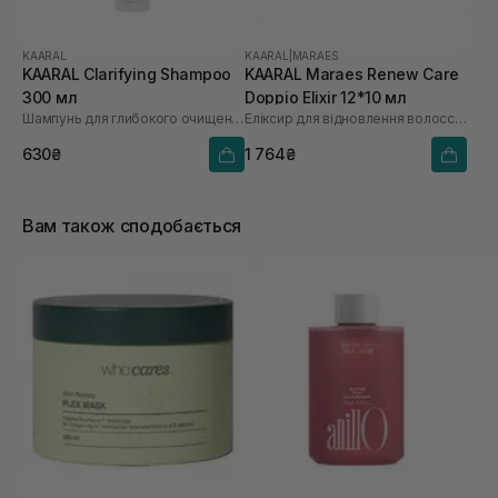
KAARAL
KAARAL
|
MARAES
KAARAL Clarifying Shampoo
KAARAL Maraes Renew Care
300 мл
Doppio Elixir 12*10 мл
Шампунь для глибокого очищення
Еліксир для відновлення волосся з комплексом водоростей
630₴
1 764₴
Вам також сподобається