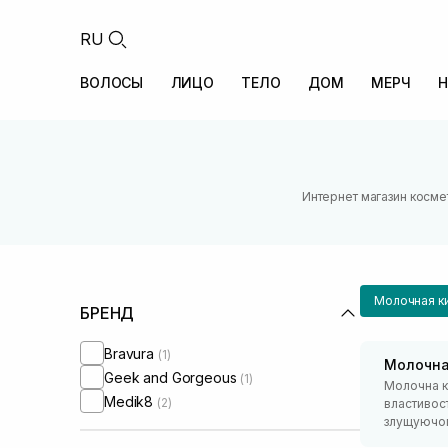
RU
ВОЛОСЫ
ЛИЦО
ТЕЛО
ДОМ
МЕРЧ
Н
Интернет магазин косме
Молочная к
БРЕНД
Bravura
(1)
Молочна
Geek and Gorgeous
(1)
Молочна к
Medik8
(2)
властивос
злущуючого