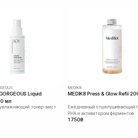
RGEOUS
MEDIK8
GORGEOUS Liquid
MEDIK8 Press & Glow Refil 20
10 мл
 увлажняющий тонер-мист
Ежедневный отшелушивающий т
РНА и активатором ферментов
1 750₴