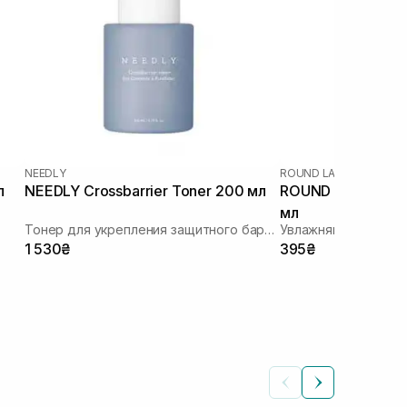
NEEDLY
ROUND LAB
|
ROUND LAB
л
NEEDLY Crossbarrier Toner 200 мл
ROUND LAB 1025 
мл
Тонер для укрепления защитного барьера
Увлажняющий тоне
1 530₴
395₴