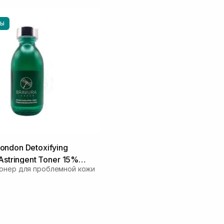
НЫ
ndon Detoxifying
Astringent Toner 15%
онер для проблемной кожи
50 мл