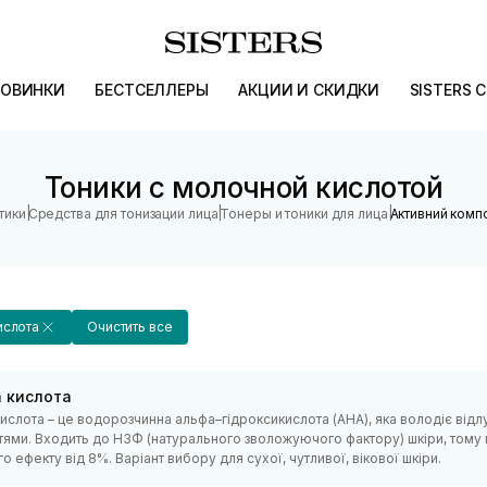
ОВИНКИ
БЕСТСЕЛЛЕРЫ
АКЦИИ И СКИДКИ
SISTERS 
Тоники с молочной кислотой
|
|
|
тики
Средства для тонизации лица
Тонеры и тоники для лица
Активний комп
ислота
Очистить все
 кислота
ислота – це водорозчинна альфа–гідроксикислота (АНА), яка володіє в
тями. Входить до НЗФ (натурального зволожуючого фактору) шкіри, тому 
 ефекту від 8%. Варіант вибору для сухої, чутливої, вікової шкіри.