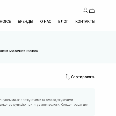
CHOICE
БРЕНДЫ
О НАС
БЛОГ
КОНТАКТЫ
онент: Молочная кислота
Сортировать
ідлущуючими, зволожуючими та омолоджуючими
виконує функцію притягування вологи. Концентрація для