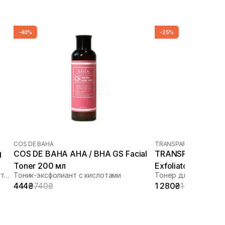
-40%
-25%
COS DE BAHA
TRANSPARENT-LAB
g
COS DE BAHA AHA / BHA GS Facial
TRANSPARENT-LA
Toner 200 мл
Exfoliator 130 мл
Антиоксидантный и балансирующий тонер
Тоник-эксфолиант с кислотами
444₴
740₴
1 280₴
1 707₴