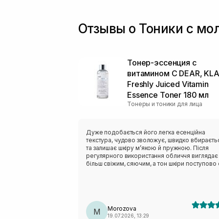
Пребиотики
(+3)
Пробиотики
(+4)
Отзывы о Тоники с мо
Протеины пшеницы
(+1)
Ретинил пальмитат
(+2)
Ретинол/ Витамин А
(+3)
Тонер-эссенция с
Розмарин
(+2)
витамином C DEAR, KLA
Салициловая кислота
(+11)
Freshly Juiced Vitamin
Мочевина
(+1)
Essence Toner 180 мл
Сквалан
(+1)
Тонеры и тоники для лица
Стволовые клетки
(+1)
Токоферол
(+1)
Транексамова кислота
Дуже подобається його легка есенційна
(+3)
текстура, чудово зволожує, швидко вбираєть
Трипептид меди
(+1)
та залишає шкіру м’якою й пружною. Після
Факторы роста
регулярного використання обличчя виглядає
(+1)
більш свіжим, сяючим, а тон шкіри поступово 
Феруловая кислота
(+1)
рівнішим.
Фосфолипиды
(+2)
Чайное дерево
(+1)
Morozova
M
19.07.2026, 13:29