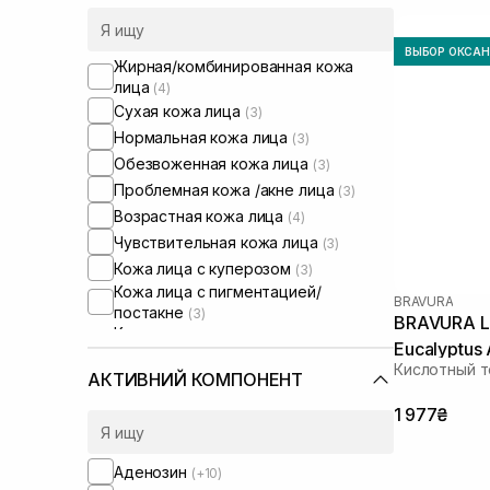
ВЫБОР ОКСА
Жирная/комбинированная кожа
лица
(4)
Сухая кожа лица
(3)
Нормальная кожа лица
(3)
Обезвоженная кожа лица
(3)
Проблемная кожа /акне лица
(3)
Возрастная кожа лица
(4)
Чувствительная кожа лица
(3)
Кожа лица с куперозом
(3)
Кожа лица с пигментацией/
BRAVURA
постакне
(3)
BRAVURA Lo
Кожа лица с расширенными порами
Eucalyptus 
(3)
Кислотный т
AHA/BHA 1
Кожа лица с нарушенным
АКТИВНИЙ КОМПОНЕНТ
барьером
(1)
1 977₴
Кожа лица с нарушенным
микробиомом
(1)
Аденозин
(+10)