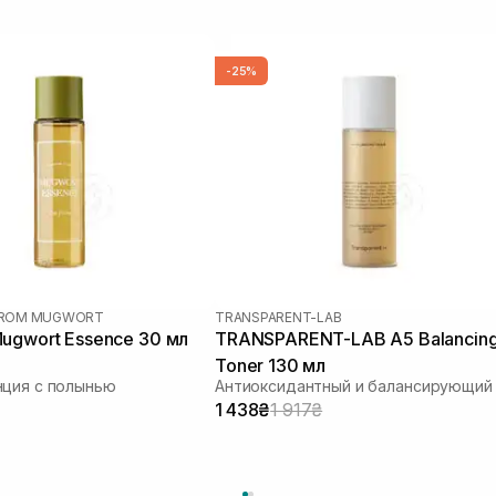
-25%
 FROM MUGWORT
TRANSPARENT-LAB
ugwort Essence 30 мл
TRANSPARENT-LAB A5 Balancin
Toner 130 мл
нция с полынью
1 438₴
1 917₴