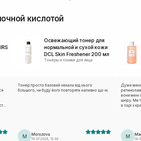
лочной кислотой
Освежающий тонер для
IRS
нормальной и сухой кожи
DCL Skin Freshener 200 мл
Тонеры и тоники для лица
Тонер просто базовий чекала від нього
Дуже мені
ся
більшого, чи буду його повторяти напевно що ні.
ретинолам
вони мені
шкіру. Ми 
стає
в парі з к
знахідна, 
Немає запа
барєрний м
шкірі.
Morozova
Mar
M
M
19.07.2026, 12:04
16.0