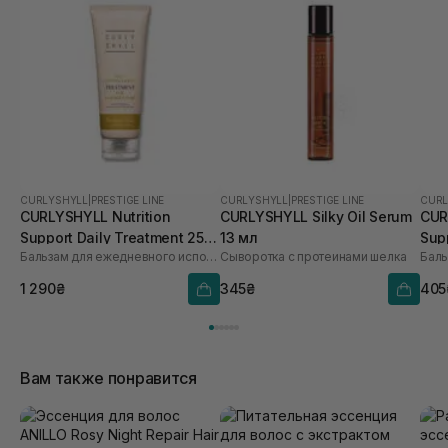
CURLYSHYLL
|
PRESTIGE LINE
CURLYSHYLL
|
PRESTIGE LINE
CURL
CURLYSHYLL Nutrition
CURLYSHYLL Silky Oil Serum
CUR
Support Daily Treatment 250
13 мл
Sup
Бальзам для ежедневного использования для поврежденных волос
Сыворотка с протеинами шелка
мл
мл
1 290₴
345₴
405
Вам также понравится