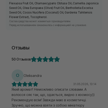
Flexuosa Fruit Oil, Chamaecyparis Obtusa Oil, Camellia Japonica
Seed Oil, Olea Europaea (Olive) Fruit Oil, Bertholletia Excelsa
Seed Oil, Cocos Nucifera (Coconut) Oil, Gardenia Tahitensis
Flower Extract, Tocopherol.
Состав средства может изменяться производителем.
Перед использованием ознакомьтесь с информацией на упаковке.
Отзывы
50 Отзывов
O
Oleksandra
31.05.2026, 13:14
Який аромат! Неможливо описати словами. А
волосся сяє так, що, здається, видно з космосу))
Рекомендую всім! Завжди маю в косметичці.
Зручно, що можна взяти з собою мініатюру