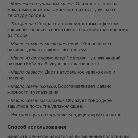
- Комплекс натуральных масел.
Оливковое, семена
макадамии, жожоба. Смягчают, питают, улучшают
текстуру прядей.
- Токоферол
. Обладает антиоксидантным эффектом,
защищает волосы от негативного воздействия внешних
факторов.
- Масло семян камелии японской.
Обеспечивает
питание, делает локоны глянцевыми.
- Масло из органовых ядер
. Содержит увлажняющий
витамин Е/Омега 6, улучшает эластичность.
- Масло бабассу.
Дает натуральное увлажнение и
питание.
- Масло семян жожоба.
Восстанавливает баланс
жирности и увлажнения.
- Масло семян макадамии.
Образует природное
защитное покрытие/увлажняющее.
- Экстракт цветов гардении.
Кондиционирует и питает.
Способ использования
нанесите один-три нажатия на высушенные полотенцем