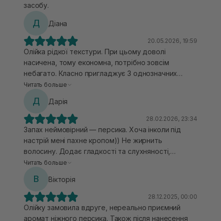
засобу.
Д
Діана
20.05.2026, 19:59
Олійка рідкої текстури. При цьому доволі
насичена, тому економна, потрібно зовсім
небагато. Класно пригладжує З однозначних
плюсів можливість взяти у міні-об'ємі 13 мл).+
Читать больше
класний аромат, який нагадує стиглий персик.10 з
Д
Дарія
10🫰❤️
28.02.2026, 23:34
Запах неймовірний — персика. Хоча інколи під
настрій мені пахне кропом)) Не жирнить
волосину. Додає гладкості та слухняності,
пригладжує пухнастість. Можна наносити між
Читать больше
миттями волосся декілька разів — не буде
В
Вікторія
злипати волосся чи додавати жирності. Волосся
після неї блискуче і приємне, ще й аромат
28.12.2025, 00:00
тримається на волоссі. Інколи використовую в
Олійку замовила вдруге, нереально приємний
парі з незмивною маскою цього ж бренду. Змішую
аромат ніжного персика. Також після нанесення