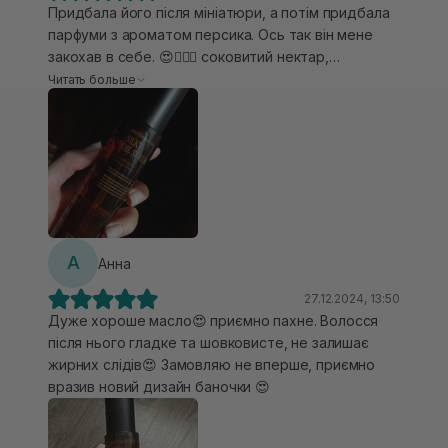
Придбала його після мініатюри, а потім придбала
парфуми з ароматом персика. Ось так він мене
закохав в себе. 😍❤️‍🔥🍑 соковитий нектар,
солодкий та приємний, який нагадує гаряче літо.
Читать больше
Тримає аромат на волоссі. Подобається блиск
волосини, розгладженість та легкість
розчісування. Вистачає два натиски на моє довге
волосся. Також додам, що масло зовсім не
обтяжує мою тонку волосинку, скоріше навпаки,
наповнює та робить дуже зволоженою.
А
Анна
27.12.2024, 13:50
Дуже хороше масло😍 приємно пахне. Волосся
після нього гладке та шовковисте, не залишає
жирних слідів😍 Замовляю не вперше, приємно
вразив новий дизайн баночки 😍