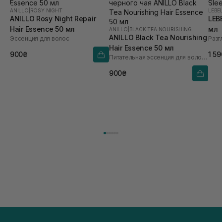
ANILLO
|
ROSY NIGHT
LEBE
ANILLO Rosy Night Repair
LEB
Hair Essence 50 мл
мл
ANILLO
|
BLACK TEA NOURISHING
ANILLO Black Tea Nourishing
Эссенция для волос
Разг
Hair Essence 50 мл
900₴
1 5
Питательная эссенция для волос с экстрактом черного чая
900₴