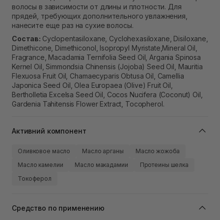
волосы в зависимости от длины и плотности. Для
прядей, требующих дополнительного увлажнения,
нанесите еще раз на сухие волосы.
Состав:
Cyclopentasiloxane, Cyclohexasiloxane, Disiloxane,
Dimethicone, Dimethiconol, Isopropyl Myristate,Mineral Oil,
Fragrance, Macadamia Ternifolia Seed Oil, Argania Spinosa
Kernel Oil, Simmondsia Chinensis (Jojoba) Seed Oil, Mauritia
Flexuosa Fruit Oil, Chamaecyparis Obtusa Oil, Camellia
Japonica Seed Oil, Olea Europaea (Olive) Fruit Oil,
Bertholletia Excelsa Seed Oil, Cocos Nucifera (Coconut) Oil,
Gardenia Tahitensis Flower Extract, Tocopherol.
Активний компонент
Оливковое масло
Масло арганы
Масло жожоба
Масло камелии
Масло макадамии
Протеины шелка
Токоферол
Средство по применению