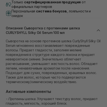
В наличии
Только
сертифицированная продукция
от
Самовывоз г. Львов, ул. Академика Подстригача,
официальных партнеров
1В (Duck's Lake)
Персональная
система бонусов
, лояльности и
В наличии
скидок
Самовывоз Львов (Ивана Франко 36)
В наличии
Описание Сыворотка с протеинами шелка
Самовывоз г. Львов ул. Степана Бандеры 43
CURLYSHYLL Silky Oil Serum 100 мл
В наличии
Самовывоз Ровно
Сыворотка на основе протеинов шелка CurlyShyll Silky Oil
В наличии
Serum мгновенно восстанавливает поврежденные
Самовывоз г. Ровно, ул. Кулика и Гудачека 23 (ТЦ
волосы. Придает гладкости, заполняя мелкие
Экватор)
повреждения в структуре каждого локона и придает
В наличии
невероятное сияние. Значительно облегчает
расчесывание, уменьшает жесткость волос. Обладает
легким, ненавязчивым ароматом после нанесения.
Подходит для сухих, поврежденных, крашеных волос.
Также для волос, которые часто подвергаются
термическому/химическому воздействию.
Активные компоненты
- Протеины шелка.
Улучшают текстуру волос, придают
гладкость, мягкость, хороший блеск.