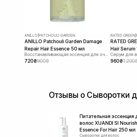
ANILLO
|
PATCHOULI GARDEN
RATED GREEN
|
ANILLO Patchouli Garden Damage
RATED GREE
Repair Hair Essence 50 мл
Hair Serum
Восстанавливающая эссенция для очень поврежденных волос
Серум для в
720₴
900₴
960₴
1 200
Отзывы о Сыворотки д
Питательная эссенция 
волос XUANDI SI Nourish
Essence For Hair 250 мл
Сыворотки для волос