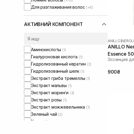
(+15)
Для разглаживания волос
(+6)
АКТИВНИЙ КОМПОНЕНТ
ANILLO
|
NEROL
ANILLO Ner
Аминокислоты
(1)
Essence 50
Гиалуроновая кислота
(1)
Эссенция дл
Гидролизованный кератин
(2)
Гидролизованный шелк
900₴
(1)
Экстракт гриба тремеллы
(1)
Экстракт мальвы
(1)
Экстракт моринги
(3)
Экстракт розы
(1)
Экстракт можжевельника
(1)
Зеленый чай
(2)
Какао
(1)
Керамиды
(1)