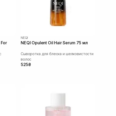
NEQI
 For
NEQI Opulent Oil Hair Serum 75 мл
с
Сыворотка для блеска и шелковистости
волос
525₴