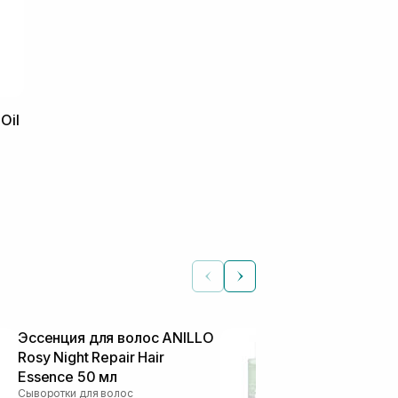
Oil
Эссенция для волос ANILLO
Эссенция дл
Rosy Night Repair Hair
Lime Sunday 
Essence 50 мл
Essence 10 m
Сыворотки для волос
Сыворотки для 