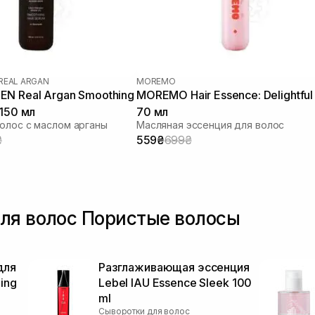
REAL ARGAN
MOREMO
N Real Argan Smoothing
MOREMO Hair Essence: Delightful 
 150 мл
70 мл
олос с маслом арганы
Масляная эссенция для волос
₴
559₴
699₴
ля волос Пористые волосы
для
Разглаживающая эссенция
ing
Lebel IAU Essence Sleek 100
ml
Сыворотки для волос