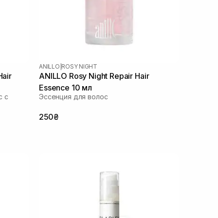
ANILLO
|
ROSY NIGHT
Hair
ANILLO Rosy Night Repair Hair
Essence 10 мл
с с
Эссенция для волос
250₴