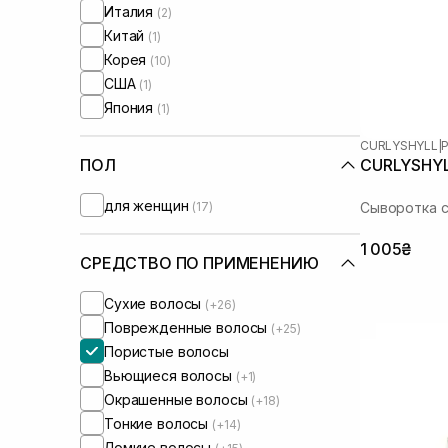
Италия
(2)
Китай
(1)
Корея
(10)
США
(1)
Япония
(1)
CURLYSHYLL
|
P
CURLYSHYLL
ПОЛ
для женщин
(17)
Сыворотка с
1 005₴
СРЕДСТВО ПО ПРИМЕНЕНИЮ
Сухие волосы
(+26)
Поврежденные волосы
(+25)
Пористые волосы
Вьющиеся волосы
(+1)
Окрашенные волосы
(+18)
Тонкие волосы
(+14)
Ломкие волосы