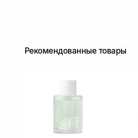
Протеины
(2)
Протеины пшеницы
(1)
Протеины шелка
(3)
Токоферол
(4)
Рекомендованные товары