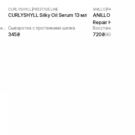
CURLYSHYLL
|
PRESTIGE LINE
ANILLO
|
PATCHOULI GA
CURLYSHYLL Silky Oil Serum 13 мл
ANILLO Patchouli
Repair Hair Essen
Питательная эссенция для волос с экстрактом черного чая
Сыворотка с протеинами шелка
345₴
720₴
900₴