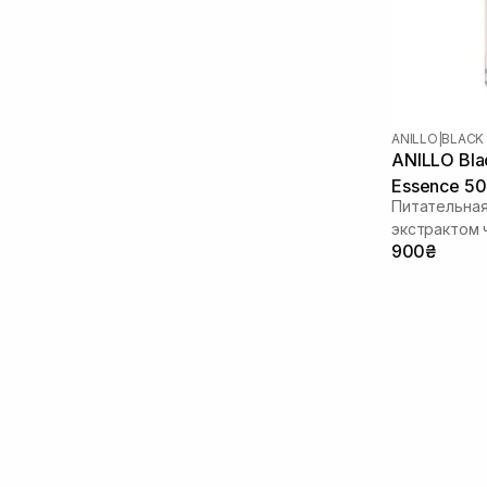
Ксилитол
(1)
Липиды
(1)
Оливковое масло
(4)
Масло авокадо
(1)
Масло арганы
(11)
Масло бабасу
(1)
ANILLO
|
BLACK
ANILLO Blac
Масло ореха
(1)
Essence 50
Масло жожоба
(6)
Питательная
Масло камелии
(9)
экстрактом 
Масло лаванды
(1)
900₴
Масло макадамии
(4)
Масло марулы
(1)
Масло миндаля
(2)
Облепиховое масло
(1)
Масло подсолнечника
(3)
Масло цитрусовых
(2)
Масло ши
(1)
Пантенол
(1)
Пептиды
(3)