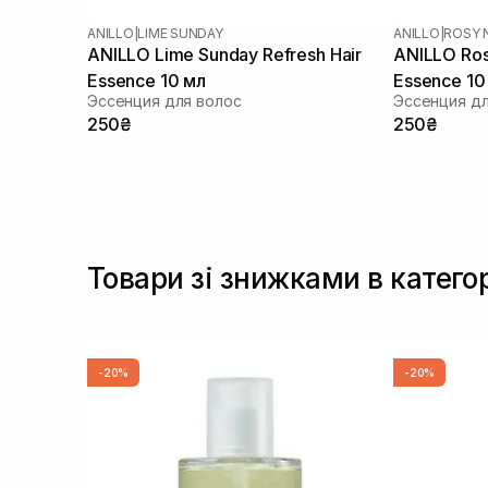
ANILLO
|
LIME SUNDAY
ANILLO
|
ROSY 
ANILLO Lime Sunday Refresh Hair
ANILLO Rosy
Essence 10 мл
Essence 10
Эссенция для волос
Эссенция дл
250₴
250₴
Товари зі знижками в катего
-20%
-20%