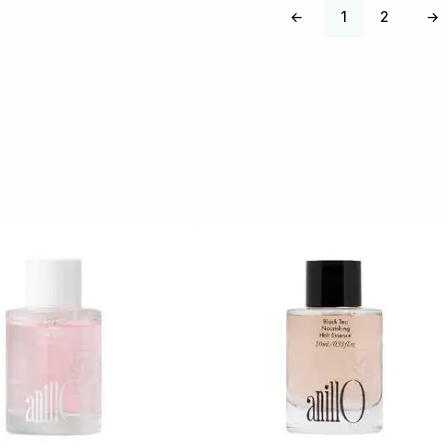
←
1
2
→