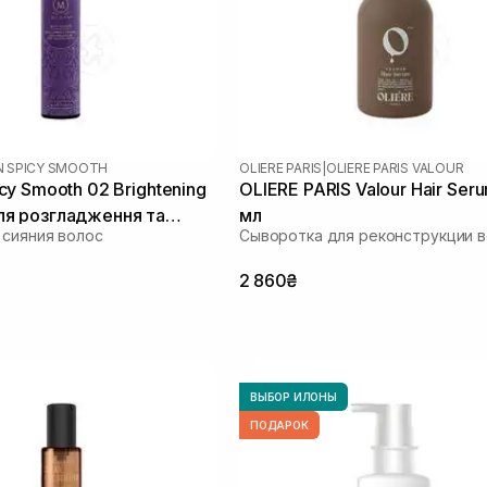
 SPICY SMOOTH
OLIERE PARIS
|
OLIERE PARIS VALOUR
y Smooth 02 Brightening
OLIERE PARIS Valour Hair Ser
 для розгладження та
мл
 сияния волос
Сыворотка для реконструкции 
льору 50 мл
2 860₴
ВЫБОР ИЛОНЫ
ПОДАРОК