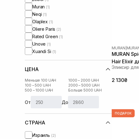
Muran
(1)
Neqi
(1)
Olaplex
(1)
Oliere Paris
(2)
Rated Green
(1)
Unove
(1)
MURAN
|
MURAN
Xuandi Si
(1)
MURAN Spic
Hair Elixir
Эликсир для
захисту ко
ЦЕНА
2 130₴
Меньше 100 UAH
1000 – 2000 UAH
100 – 500 UAH
2000 – 5000 UAH
500 – 1000 UAH
Больше 5000 UAH
От
До
ПОДАРОК
СТРАНА
Израиль
(2)