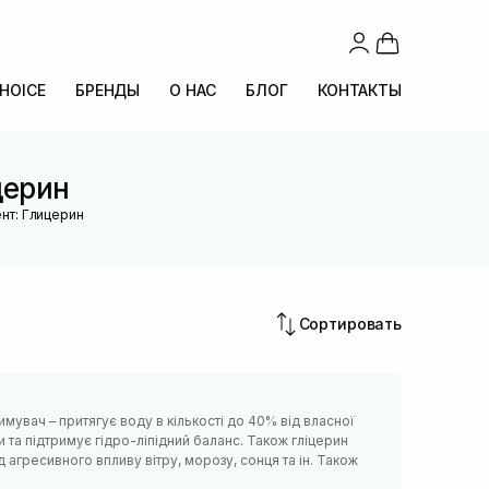
CHOICE
БРЕНДЫ
О НАС
БЛОГ
КОНТАКТЫ
церин
нт: Глицерин
Сортировать
мувач – притягує воду в кількості до 40% від власної
 та підтримує гідро-ліпідний баланс. Також гліцерин
агресивного впливу вітру, морозу, сонця та ін. Також