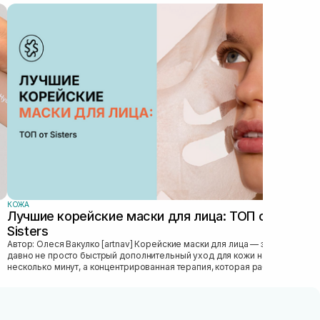
КОЖ
Ка
лу
Автор: Роман
обл
нее
стру
КОЖА
Лучшие корейские маски для лица: ТОП от
Sisters
Автор: Олеся Вакулко [artnav] Корейские маски для лица — это уже
давно не просто быстрый дополнительный уход для кожи на
несколько минут, а концентрированная терапия, которая работает
как скорая...