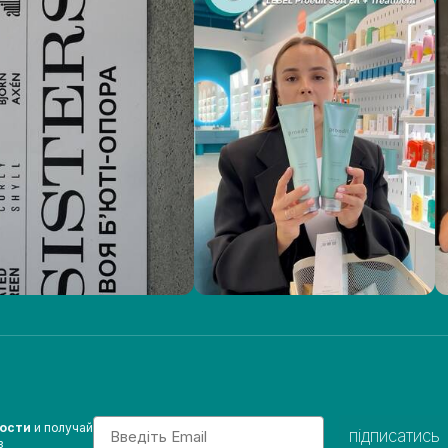
Email
вости
и получай
підписатись
з