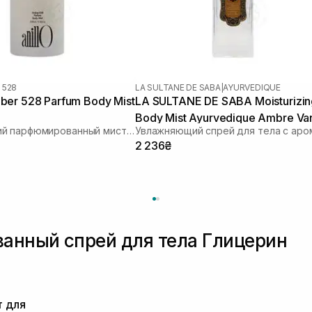
 528
LA SULTANE DE SABA
|
AYURVEDIQUE
er 528 Parfum Body Mist
LA SULTANE DE SABA Moisturizin
Body Mist Ayurvedique Ambre Van
Увлажняющий парфюмированный мист для тела
Patchouli 200 мл
2 236₴
анный спрей для тела Глицерин
 для