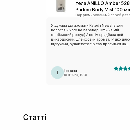
тела ANILLO Amber 528
Parfum Body Mist 100 мл
Парфюмированный спрей для 
Я думала що аромати Rated і Newsha для
волосся нічого не перевершить (на мій
особлистий розсуд) А потім придбала цей
шикардосний, шлейфовий аромат.. Рідко діл
відгуками, однак тут засіб сам проситься на
нього! В поєднанні з олійкою просто бомбезно!
Отримую компліментів більше, ніж від парфу
для тіла (аромат залишається нереально довг
Саме аромат Amber люксовий..
Іванова
І
18.11.2024, 15:28
Статті