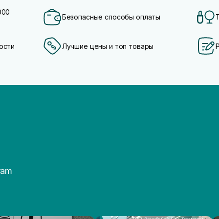
000
Безопасные способы оплаты
ости
Лучшие цены и топ товары
ram