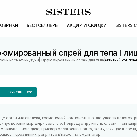
ОВИНКИ
БЕСТСЕЛЛЕРЫ
АКЦИИ И СКИДКИ
SISTERS 
юмированный спрей для тела Гли
|
|
|
газин косметики
Духи
Парфюмированный спрей для тела
Активний компоне
Очистить все
н
 це органічна сполука, косметичний компонент, що виступає як вологоутри
сичує верхній шар шкіри вологою. Покращує пружність, еластичність шкіри
ом'якшувальною дією, прискорює загоєння пошкоджень, захищає шкіру від 
рацює як розчинник, регулятор в'язкості та емульгатор.