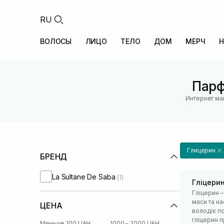
RU
ВОЛОСЫ
ЛИЦО
ТЕЛО
ДОМ
МЕРЧ
Н
Парф
Интернет ма
Глицерин
БРЕНД
La Sultane De Saba
(1)
Гліцери
Гліцерин –
маси та на
ЦЕНА
володіє п
гліцерин п
Меньше 100 UAH
1000 – 2000 UAH