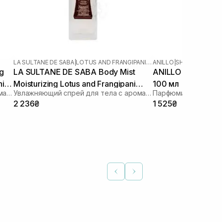
LA SULTANE DE SABA
|
LOTUS AND FRANGIPANI FLOWERS
ANILLO
|
SHOWER TIME
g
LA SULTANE DE SABA Body Mist
ANILLO Shower Ti
ille
Moisturizing Lotus and Frangipani
100 мл
Увлажняющий спрей для тела с ароматом амбры, ванили и пачули
Увлажняющий спрей для тела с ароматом лотоса и франжипани
Парфюмированный 
Flower 200 мл
2 236₴
1 525₴