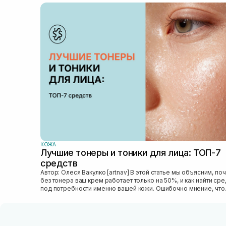
КОЖА
Лучшие тонеры и тоники для лица: ТОП-7
средств
Автор: Олеся Вакулко [artnav] В этой статье мы объясним, почему
без тонера ваш крем работает только на 50%, и как найти ср
под потребности именно вашей кожи. Ошибочно мнение, что
тониза...