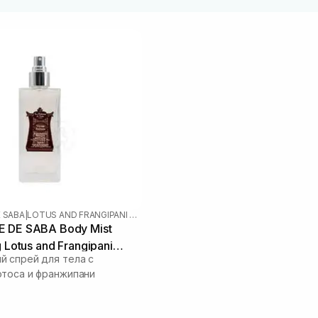
E SABA
|
LOTUS AND FRANGIPANI FLOWERS
 DE SABA Body Mist
g Lotus and Frangipani
 спрей для тела с
 мл
тоса и франжипани