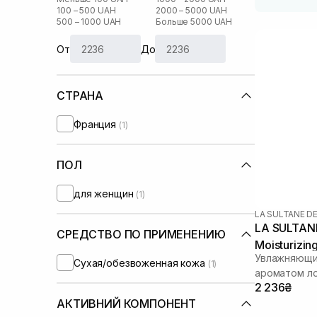
100 – 500 UAH
2000 – 5000 UAH
500 – 1000 UAH
Больше 5000 UAH
От
До
СТРАНА
Франция
(1)
ПОЛ
для женщин
(1)
LA SULTANE D
LA SULTANE
СРЕДСТВО ПО ПРИМЕНЕНИЮ
Moisturizin
Увлажняющий
Flower 200
Сухая/обезвоженная кожа
(1)
ароматом ло
2 236₴
АКТИВНИЙ КОМПОНЕНТ