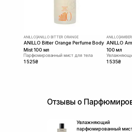
ANILLO
|
ANILLO BITTER ORANGE
ANILLO
|
AMBER
ANILLO Bitter Orange Perfume Body
ANILLO Amb
Mist 100 мл
100 мл
Парфюмированный мист для тела
1 525₴
1 535₴
Отзывы о Парфюмиров
Увлажняющий
парфюмированный мист