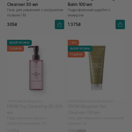
Cleanser 30 мл
Balm 100 мл
Гель для умывания с экстрактом
Гидрофильный щербет с
полыни I`M
инжиром
305₴
1 375₴
ВЫБОР ОКСАНЫ
-35%
ПОДАРОК
ВЫБОР ОКСАНЫ
ПОДАРОК
I'M FROM
|
I'M FROM FIG
I'M FROM
|
I'M FROM MUGWORT
FROM Fig Cleansing Oil 200
FROM Mugwort Gel
мл
Cleanser 150 мл
Гидрофильное масло с
Гель для умывания с экстрактом
экстрактом инжира I`M
полыни I`M
1 315₴
618₴
950₴