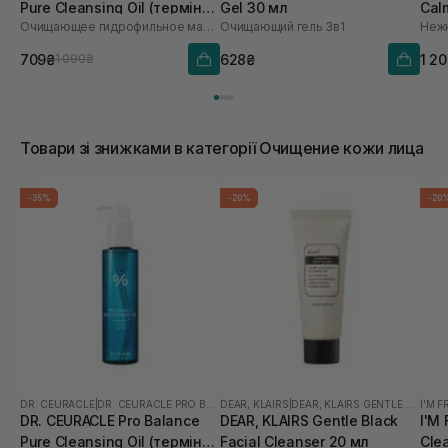
Pure Cleansing Oil (термін
Gel 30 мл
Cal
Очищающее гидрофильное масло с пробиотиками
Очищающий гель 3в1
до 01.27р.) 155 мл
мл
709₴
628₴
1 2
1 090₴
Товари зі знижками в категорії Очищение кожи лица
-35%
-20%
-20
DR. CEURACLE
|
DR. CEURACLE PRO BALANCE
DEAR, KLAIRS
|
DEAR, KLAIRS GENTLE BLACK
I'M 
DR. CEURACLE Pro Balance
DEAR, KLAIRS Gentle Black
I'M
Pure Cleansing Oil (термін
Facial Cleanser 20 мл
Cle