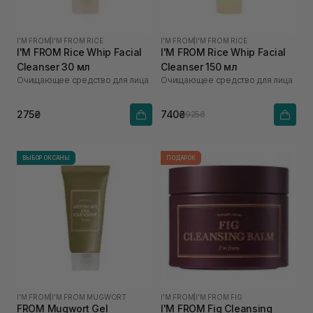
I'M FROM
|
I'M FROM RICE
I'M FROM
|
I'M FROM RICE
I'M FROM Rice Whip Facial
I'M FROM Rice Whip Facial
Cleanser 30 мл
Cleanser 150 мл
Очищающее средство для лица
Очищающее средство для лица
275₴
740₴
925₴
ВЫБОР ОКСАНЫ
ПОДАРОК
I'M FROM
|
I'M FROM MUGWORT
I'M FROM
|
I'M FROM FIG
FROM Mugwort Gel
I'M FROM Fig Cleansing