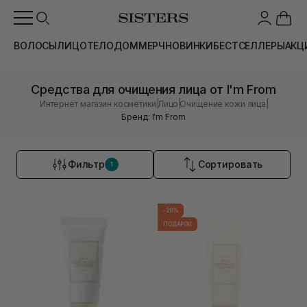
ВОЛОСЫ
ЛИЦО
ТЕЛО
ДОМ
МЕРЧ
НОВИНКИ
БЕСТСЕЛЛЕРЫ
АКЦ
Средства для очищения лица от I'm From
|
|
|
Интернет магазин косметики
Лицо
Очищение кожи лица
Бренд: I'm From
Фильтр
Сортировать
1
-20%
ПОДАРОК