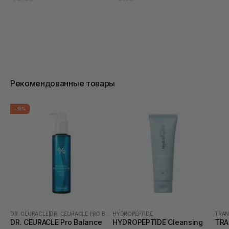
Рекомендованные товары
-35%
DR. CEURACLE
|
DR. CEURACLE PRO BALANCE
HYDROPEPTIDE
TRAN
DR. CEURACLE Pro Balance
HYDROPEPTIDE Cleansing
TRA