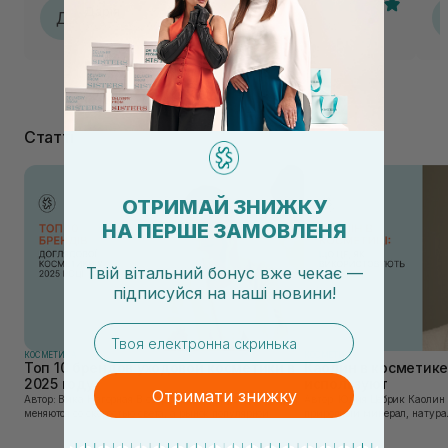
Дарія
Д
30.07.2026, 00:24
Статті
ОТРИМАЙ ЗНИЖКУ
НА ПЕРШЕ ЗАМОВЛЕНЯ
Твій вітальний бонус вже чекає —
підписуйся
на
наші новини!
email
КОСМЕТИКА
КОСМЕТИКА
Топ 10 брендов уходовой косметики в
Каолин в косметике:
2025 году
используют
Отримати знижку
Автор: Вика Нагорная В современном мире, где тренды
Автор: Юлия Цебрик Каолин в косметологии – это
меняются со скоростью света, а рынок популярной
природный минерал, натурал
косметики переполнен новыми предложениями, выбор
имеет множество преимущес
средства для ухода становится настоящим вызовом....
головы, благодаря большому 