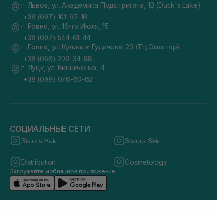
г. Львов, ул. Академика Подстригача, 1В (Duck's Lake)
+38 (097) 101-97-16
г. Ровно, ул. 16-го Июля, 15
+38 (097) 544-61-44
г. Ровно, ул. Кулика и Гудачека, 23 (ТЦ Экватор)
+38 (068) 209-34-88
г. Луцк, ул. Винниченка, 4
+38 (098) 076-60-62
СОЦИАЛЬНЫЕ СЕТИ
Sisters Hair
Sisters Skin
Distribution
Cosmetology
Загружайте мобильное приложение