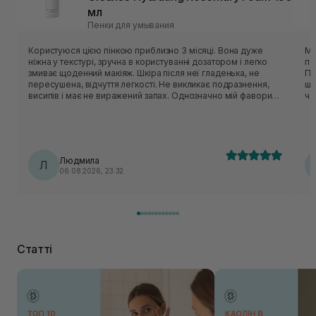
мл
Пенки для умывания
Користуюся цією пінкою приблизно 3 місяці. Вона дуже
Мʼ
ніжна у текстурі, зручна в користуванні дозатором і легко
по
змиває щоденний макіяж. Шкіра після неї гладенька, не
Пін
пересушена, відчуття легкості. Не викликає подразнення,
шк
висипів і має не виражений запах. Однозначно мій фаворит,
чо
буду купувати і користуватися даним засобом ще!!!
дел
оч
ус
Людмила
Л
06.08.2026, 23:32
Статті