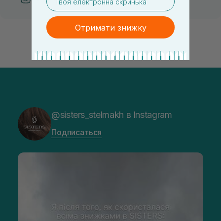
Отримати знижку
@sisters_stelmakh в Instagram
Подписаться