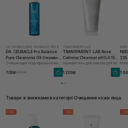
DR. CEURACLE
|
DR. CEURACLE PRO BALANCE
TRANSPARENT-LAB
NEED
DR. CEURACLE Pro Balance
TRANSPARENT-LAB Rose
NEE
Pure Cleansing Oil (термін
Calming Cleanser pH 5.5 150
235
Очищающее гидрофильное масло с пробиотиками
Нежный гель для очистки для лица
Мягк
до 01.27р.) 155 мл
мл
709₴
1 209₴
1 0
1 090₴
Товари зі знижками в категорії Очищение кожи лица
-35%
-15%
-15