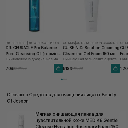
DR. CEURACLE
|
DR. CEURACLE PRO BALANCE
CU SKIN
|
CU DR.SOLUTION CICAMING
CU S
DR. CEURACLE Pro Balance
CU SKIN Dr.Solution Cicaming
CU S
Pure Cleansing Oil (термін
Cleansing Gel Foam 150 мл
Foa
Очищающее гидрофильное масло с пробиотиками
Очищающая гель-пенка с центеллой
до 01.27р.) 155 мл
709₴
918₴
1 2
1 090₴
1 080₴
Отзывы о Средства для очищения лица от Beauty
Of Joseon
Мягкая очищающая пенка для
чувствительной кожи MEDIK8 Gentle
Cleanse Hydrating Rosemary Foam 150