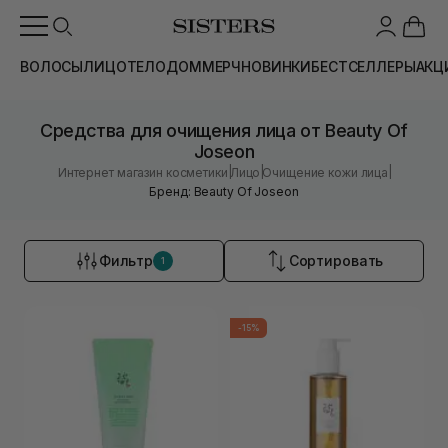
ВОЛОСЫ
ЛИЦО
ТЕЛО
ДОМ
МЕРЧ
НОВИНКИ
БЕСТСЕЛЛЕРЫ
АКЦ
Средства для очищения лица от Beauty Of
Joseon
|
|
|
Интернет магазин косметики
Лицо
Очищение кожи лица
Бренд: Beauty Of Joseon
Фильтр
Сортировать
1
-15%