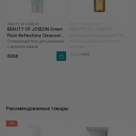
BEAUTY OF JOSEON
BEAUTY OF JOSEON
BEAUTY OF JOSEON Green
BEAUTY OF JOSEON
Plum Refreshing Cleanser
Ginseng Cleansing Oil 210
Очищающий гель для умывания
Легкое гидрофильное масло
100 мл
мл
с зеленой сливой
для лица
663₴
780₴
600₴
Рекомендованные товары
-35%