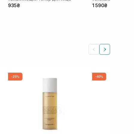
935₴
1 590₴
-25%
-40%