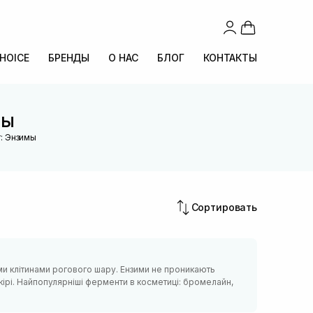
CHOICE
БРЕНДЫ
О НАС
БЛОГ
КОНТАКТЫ
мы
: Энзимы
Сортировать
ими клітинами рогового шару. Ензими не проникають
кірі. Найпопулярніші ферменти в косметиці: бромелайн,