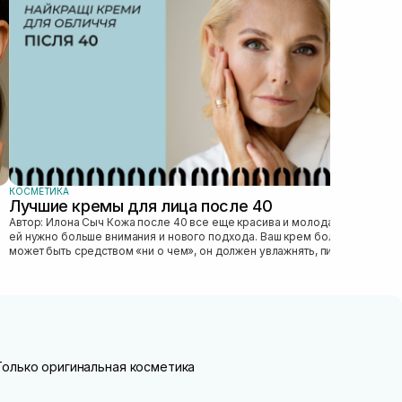
без
это 
КОСМЕТИКА
Лучшие кремы для лица после 40
Автор: Илона Сыч Кожа после 40 все еще красива и молода, просто
ей нужно больше внимания и нового подхода. Ваш крем больше не
может быть средством «ни о чем», он должен увлажнять, питать,
улучшать...
Только оригинальная косметика