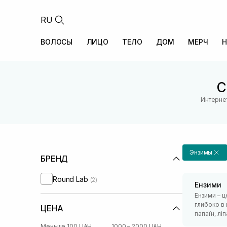
RU
ВОЛОСЫ
ЛИЦО
ТЕЛО
ДОМ
МЕРЧ
Н
С
Интерне
Энзимы
БРЕНД
Round Lab
(2)
Ензими
Ензими – ц
глибоко в 
ЦЕНА
папаїн, ліп
Меньше 100 UAH
1000 – 2000 UAH