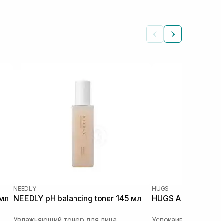
NEEDLY
HUGS
 мл
NEEDLY pH balancing toner 145 мл
HUGS Annona Calm
Увлажняющий тонер для лица
Успокаивающий лос