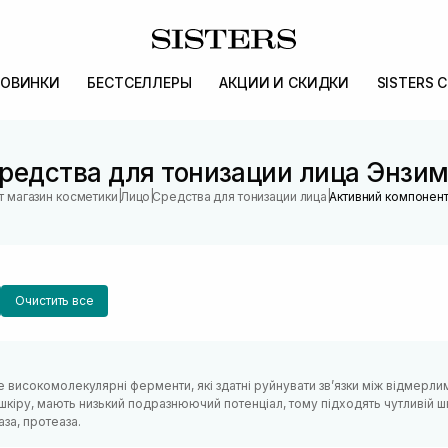
ОВИНКИ
БЕСТСЕЛЛЕРЫ
АКЦИИ И СКИДКИ
SISTERS 
редства для тонизации лица Энзи
|
|
|
т магазин косметики
Лицо
Средства для тонизации лица
Активний компонент
Очистить все
е високомолекулярні ферменти, які здатні руйнувати звʼязки між відмерл
шкіру, мають низький подразнюючий потенціал, тому підходять чутливій ш
аза, протеаза.