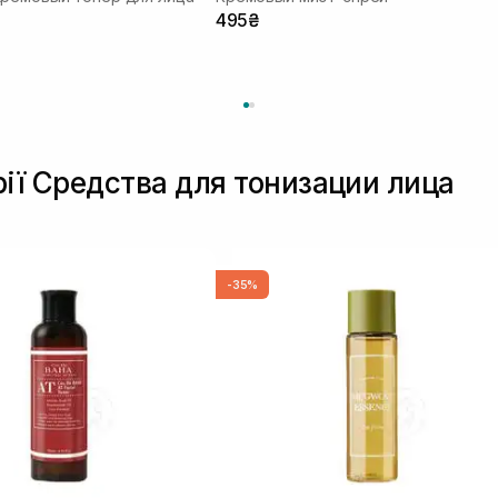
495₴
рії Средства для тонизации лица
-35%