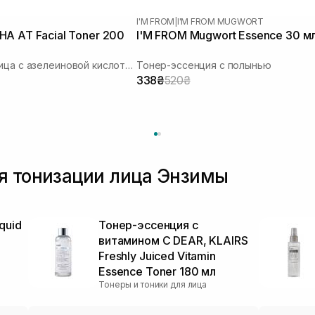
I'M FROM
|
I'M FROM MUGWORT
A AT Facial Toner 200
I'M FROM Mugwort Essence 30 м
Тонер для лица с азелеиновой кислотой
Тонер-эссенция с полынью
338₴
520₴
я тонизации лица Энзимы
quid
Тонер-эссенция с
витамином C DEAR, KLAIRS
Freshly Juiced Vitamin
Essence Toner 180 мл
Тонеры и тоники для лица