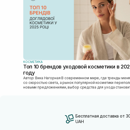
(+2)
Стволовые клетки
(+1)
Токоферол
(+6)
Транексамова кислота
(+6)
Трипептид меди
(+4)
Факторы роста
(+2)
Феруловая кислота
(+1)
Фитостеролы
(+1)
Фосфолипиды
(+2)
Цинк
КОСМЕТИКА
(+2)
Топ 10 брендов уходовой косметики в 20
Чайное дерево
(+4)
году
MLE
(+2)
Автор: Вика Нагорная В современном мире, где тренды меняются
со скоростью света, а рынок популярной косметики перепо
новыми предложениями, выбор средства для ухода станови
настоящим вызовом....
Бесплатная доставка от 3
UAH