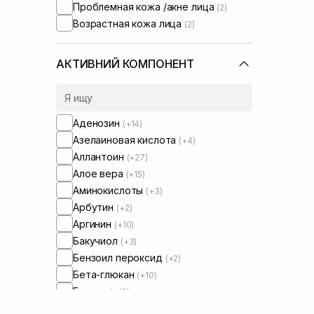
Проблемная кожа /акне лица
(2)
Возрастная кожа лица
(2)
АКТИВНИЙ КОМПОНЕНТ
Аденозин
(+14)
Азелаиновая кислота
(+4)
Аллантоин
(+27)
Алое вера
(+15)
Аминокислоты
(+3)
Арбутин
(+2)
Аргинин
(+10)
Бакучиол
(+3)
Бензоил пероксид
(+2)
Бета-глюкан
(+10)
Бетаин
(+15)
Бисаболол
(+3)