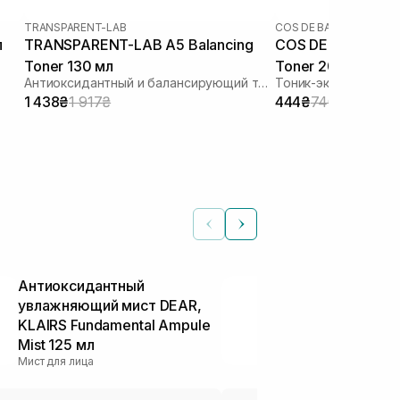
TRANSPARENT-LAB
COS DE BAHA
л
TRANSPARENT-LAB A5 Balancing
COS DE BAHA AHA 
Toner 130 мл
Toner 200 мл
Антиоксидантный и балансирующий тонер
Тоник-эксфолиант с
1 438₴
1 917₴
444₴
740₴
Антиоксидантный
Освежающий
увлажняющий мист DEAR,
нормальной 
KLAIRS Fundamental Ampule
DCL Skin Fre
Тонеры и тоники
Mist 125 мл
Мист для лица