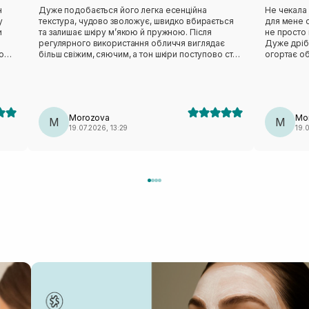
н
Дуже подобається його легка есенційна
Не чекала 
у
текстура, чудово зволожує, швидко вбирається
для мене о
и
та залишає шкіру м’якою й пружною. Після
не просто 
регулярного використання обличчя виглядає
Дуже дріб
о
більш свіжим, сяючим, а тон шкіри поступово стає
огортає о
хи
рівнішим.
відчуття с
виглядає 
природне 
подобаєть
після вмив
Morozova
Mo
M
освіжити о
M
19.07.2026, 13:29
19.