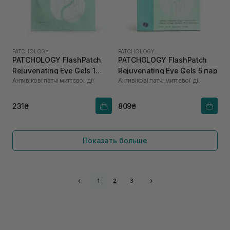
PATCHOLOGY
PATCHOLOGY
PATCHOLOGY FlashPatch
PATCHOLOGY FlashPatch
Rejuvenating Eye Gels 1
Rejuvenating Eye Gels 5 пар
Антивікові патчі миттєвої дії
Антивікові патчі миттєвої дії
пара
231₴
809₴
Показать больше
←
1
2
3
→