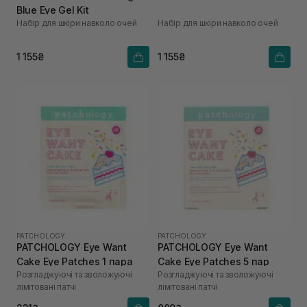
Blue Eye Gel Kit
Набір для шкіри навколо очей
Набір для шкіри навколо очей
1 155₴
1 155₴
PATCHOLOGY
PATCHOLOGY
PATCHOLOGY Eye Want
PATCHOLOGY Eye Want
Cake Eye Patches 1 пара
Cake Eye Patches 5 пар
Розгладжуючі та зволожуючі
Розгладжуючі та зволожуючі
лімітовані патчі
лімітовані патчі