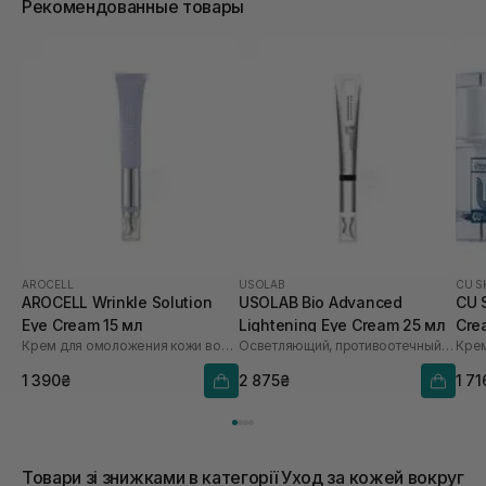
Рекомендованные товары
AROCELL
USOLAB
CU S
AROCELL Wrinkle Solution
USOLAB Bio Advanced
CU 
Eye Cream 15 мл
Lightening Eye Cream 25 мл
Cre
Крем для омоложения кожи вокруг глаз
Осветляющий, противоотечный и омолаживающий крем для глаз
1 390₴
2 875₴
1 71
Товари зі знижками в категорії Уход за кожей вокруг