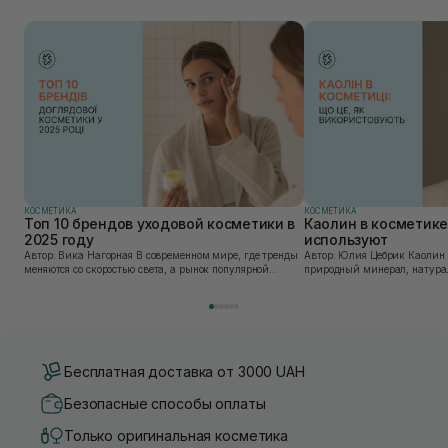
КОСМЕТИКА
КОСМЕТИКА
Топ 10 брендов уходовой косметики в
Каолин в косметике:
2025 году
используют
Автор: Вика Нагорная В современном мире, где тренды
Автор: Юлия Цебрик Каолин в косметологии – это
меняются со скоростью света, а рынок популярной
природный минерал, натурал
косметики переполнен новыми предложениями, выбор
имеет множество преимущес
средства для ухода становится настоящим вызовом....
головы, благодаря большому 
Бесплатная доставка от 3000 UAH
Безопасные способы оплаты
Только оригинальная косметика