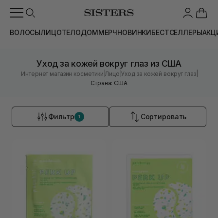
ВОЛОСЫ
ЛИЦО
ТЕЛО
ДОМ
МЕРЧ
НОВИНКИ
БЕСТСЕЛЛЕРЫ
АКЦ
Уход за кожей вокруг глаз из США
|
|
|
Интернет магазин косметики
Лицо
Уход за кожей вокруг глаз
Страна: США
Фильтр
Сортировать
1