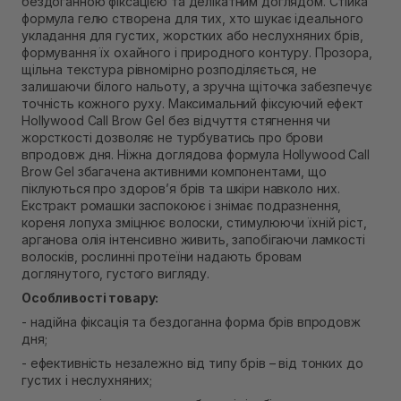
бездоганною фіксацією та делікатним доглядом. Стійка
В наявності
формула гелю створена для тих, хто шукає ідеального
Самовивіз м. Рівне, вул. Кулика і Гудачека 23 (ТЦ
укладання для густих, жорстких або неслухняних брів,
Екватор)
формування їх охайного і природного контуру. Прозора,
В наявності
щільна текстура рівномірно розподіляється, не
залишаючи білого нальоту, а зручна щіточка забезпечує
точність кожного руху. Максимальний фіксуючий ефект
Hollywood Call Brow Gel без відчуття стягнення чи
жорсткості дозволяє не турбуватись про брови
впродовж дня. Ніжна доглядова формула Hollywood Call
Brow Gel збагачена активними компонентами, що
піклуються про здоров’я брів та шкіри навколо них.
Екстракт ромашки заспокоює і знімає подразнення,
кореня лопуха зміцнює волоски, стимулюючи їхній ріст,
арганова олія інтенсивно живить, запобігаючи ламкості
волосків, рослинні протеїни надають бровам
доглянутого, густого вигляду.
Особливості товару:
- надійна фіксація та бездоганна форма брів впродовж
дня;
- ефективність незалежно від типу брів – від тонких до
густих і неслухняних;