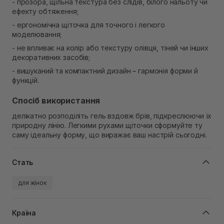
- прозора, щільна текстура без слідів, білого нальоту чи
ефекту обтяження;
- ергономічна щіточка для точного і легкого
моделювання;
- не впливає на колір або текстуру олівця, тіней чи інших
декоративних засобів;
- вишуканий та компактний дизайн – гармонія форми й
функцій.
Спосіб використання
делікатно розподіліть гель вздовж брів, підкреслюючи їх
природну лінію. Легкими рухами щіточки сформуйте ту
саму ідеальну форму, що виражає ваш настрій сьогодні.
Стать
для жінок
Країна