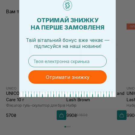
Вам також сподобається
ОТРИМАЙ ЗНИЖКУ
НА ПЕРШЕ ЗАМОВЛЕНЯ
-15%
-15
Твій вітальний бонус вже чекає —
підписуйся
на
наші новини!
email
Отримати знижку
UNICO
UNICO
UNIC
UNICO Brow Gel Sculpt &
UNICO Brow MakeUp Kit and
UNI
Care 10 г
Lash Brown
Las
Фіксатор гуль-скульптор для брів
Набір
Набі
570₴
990₴
990
1 160₴