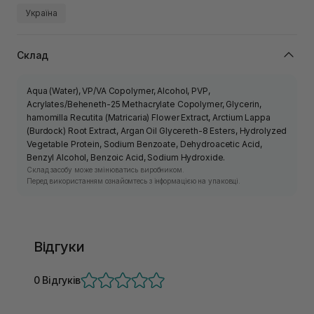
Україна
Склад
Aqua (Water), VP/VA Copolymer, Alcohol, PVP,
Acrylates/Beheneth-25 Methacrylate Copolymer, Glycerin,
hamomilla Recutita (Matricaria) Flower Extract, Arctium Lappa
(Burdock) Root Extract, Argan Oil Glycereth-8 Esters, Hydrolyzed
Vegetable Protein, Sodium Benzoate, Dehydroacetic Acid,
Benzyl Alcohol, Benzoic Acid, Sodium Hydroxide.
Склад засобу може змінюватись виробником.
Перед використанням ознайомтесь з інформацією на упаковці.
Відгуки
0 Відгуків