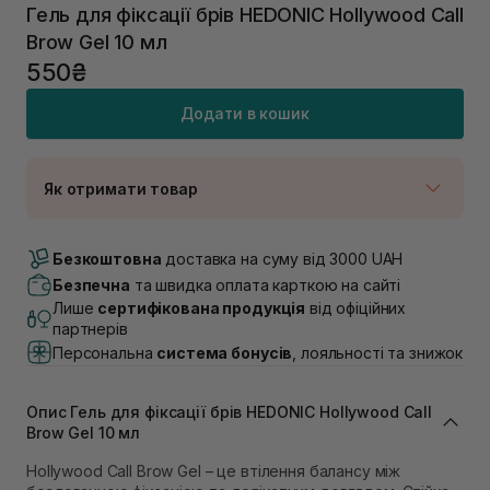
Гель для фіксації брів HEDONIC Hollywood Call
Brow Gel 10 мл
550₴
Додати в кошик
Як отримати товар
Доставка Новою Поштою
В наявності
Безкоштовна
доставка на суму від 3000 UAH
Самовивіз м. Луцьк, вул. Винниченка 4
Безпечна
та швидка оплата карткою на сайті
В наявності
Лише
сертифікована продукція
від офіційних
Самовивіз м. Львів, вул. Академіка Підстригача, 1В
партнерів
(Duck’s Lake)
Персональна
система бонусів
, лояльності та знижок
В наявності
Самовивіз м. Львів, вул. Івана Франка 36
В наявності
Опис Гель для фіксації брів HEDONIC Hollywood Call
Самовивіз м. Львів, вул. Степана Бандери 45
Brow Gel 10 мл
В наявності
Hollywood Call Brow Gel – це втілення балансу між
Самовивіз м. Рівне, вул. 16-го Липня, 15