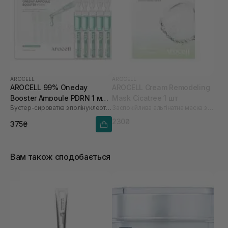
AROCELL
AROCELL
AROCELL 99% Oneday
AROCELL Cream Remodeling
Booster Ampoule PDRN 1 мл х
Mask Cicatree 1 шт
Бустер-сироватка з полінуклеотидами
Заспокійлива альгінатна маска з центелою та чайним деревом
5 шт
230₴
375₴
Вам також сподобається