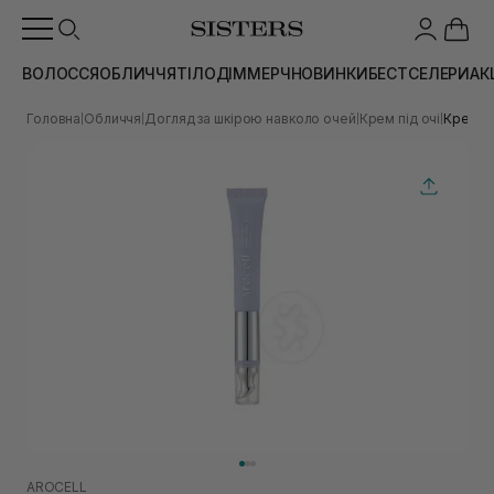
ВОЛОССЯ
ОБЛИЧЧЯ
ТІЛО
ДІМ
МЕРЧ
НОВИНКИ
БЕСТСЕЛЕРИ
АК
Головна
Обличчя
Догляд за шкірою навколо очей
Крем під очі
Крем дл
|
|
|
|
AROCELL