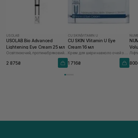
USOLAB
CU SKIN
|
VITAMIN U
NUM
USOLAB Bio Advanced
CU SKIN VIitamin U Eye
NUM
Lightening Eye Cream 25 мл
Cream 16 мл
Vol
Освітлюючий, протинабряковий та омолоджуючий крем для очей
Крем для шкіри навколо очей з пептидами
2 875₴
1 716₴
800