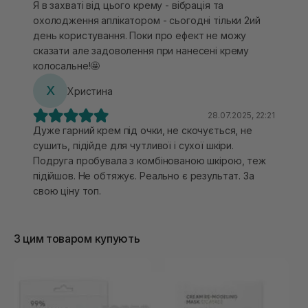
Я в захваті від цього крему - вібрація та
охолодження аплікатором - сьогодні тільки 2ий
день користування. Поки про ефект не можу
сказати але задоволення при нанесені крему
колосальне!🤩
Х
Христина
28.07.2025, 22:21
Дуже гарний крем під очки, не скочується, не
сушить, підійде для чутливої і сухої шкіри.
Подруга пробувала з комбінованою шкірою, теж
підійшов. Не обтяжує. Реально є результат. За
свою ціну топ.
З цим товаром купують