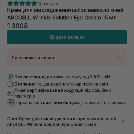
10 відгуків
Крем для омолодження шкіри навколо очей
AROCELL Wrinkle Solution Eye Cream 15 мл
1 390₴
Додати в кошик
Як отримати товар
Доставка Новою Поштою
В наявності
Безкоштовна
доставка на суму від 3000 UAH
Самовивіз м. Луцьк, вул. Винниченка 4
Безпечна
та швидка оплата карткою на сайті
В наявності
Лише
сертифікована продукція
від офіційних
Самовивіз м. Львів, вул. Академіка Підстригача, 1В
партнерів
(Duck’s Lake)
Персональна
система бонусів
, лояльності та знижок
В наявності
Самовивіз м. Львів, вул. Івана Франка 36
В наявності
Опис Крем для омолодження шкіри навколо очей
Самовивіз м. Львів, вул. Степана Бандери 45
AROCELL Wrinkle Solution Eye Cream 15 мл
В наявності