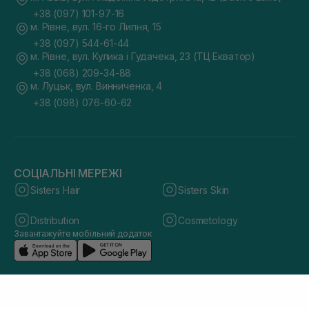
+38 (097) 101-97-16
м. Рівне, вул. 16-го Липня, 15
+38 (097) 544-61-44
м. Рівне, вул. Кулика і Гудачека, 23 (ТЦ Екватор)
+38 (068) 209-34-88
м. Луцьк, вул. Винниченка, 4
+38 (098) 076-60-62
СОЦІАЛЬНІ МЕРЕЖІ
Sisters Hair
Sisters Skin
Distribution
Cosmetology
Завантажуйте мобільний додаток