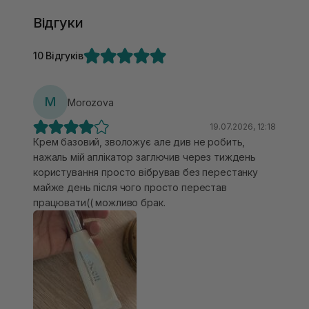
Відгуки
10 Відгуків
M
Morozova
19.07.2026, 12:18
Крем базовий, зволожує але див не робить,
нажаль мій аплікатор заглючив через тиждень
користування просто вібрував без перестанку
майже день після чого просто перестав
працювати(( можливо брак.