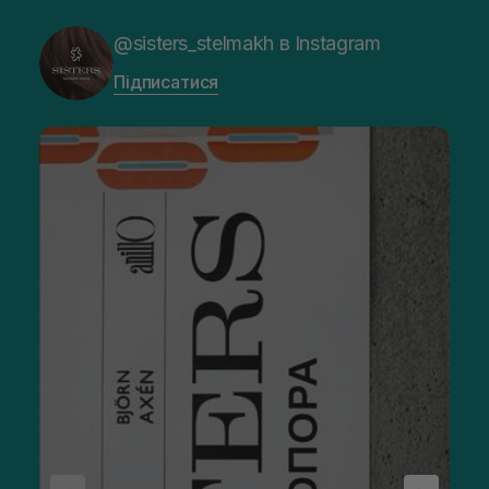
@sisters_stelmakh в Instagram
Підписатися