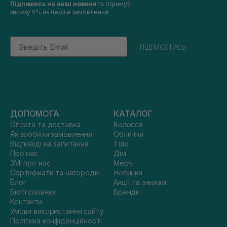
Підпишись на наші новини
та отримуй
знижку 5% на перше замовлення
Email
підписатись
ДОПОМОГА
КАТАЛОГ
Оплата та доставка
Волосся
Як зробити замовлення
Обличчя
Відповіді на запитання
Тіло
Про нас
Дім
ЗМІ про нас
Мерч
Сертифікати та нагороди
Новинки
Блог
Акції та знижки
Бюті словник
Бренди
Контакти
Умови використання сайту
Політика конфіденційності