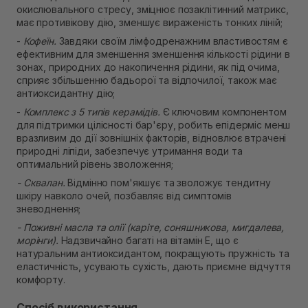
окислювального стресу, зміцнює позаклітинний матрикс,
має противікову дію, зменшує вираженість тонких ліній;
-
Кофеїн.
Завдяки своїм лімфодренажним властивостям є
ефективним для зменшення зменшення кількості рідини в
зонах, природних до накопичення рідини, як під очима,
сприяє збільшенню бадьорої та відпочилої, також має
антиоксидантну дію;
-
Комплекс з 5 типів керамідів.
Є ключовим компонентом
для підтримки цілісності бар'єру, робить епідерміс менш
вразливим до дії зовнішніх факторів, відновлює втрачені
природні ліпіди, забезпечує утримання води та
оптимальний рівень зволоження;
- Сквалан.
Відмінно пом'якшує та зволожує тендитну
шкіру навколо очей, позбавляє від симптомів
зневоднення;
- Поживні масла та олії (каріте, соняшникова, мигдалева,
морінги).
Надзвичайно багаті на вітамін Е, що є
натуральним антиоксидантом, покращують пружність та
еластичність, усувають сухість, дають приємне відчуття
комфорту.
Спосіб використання