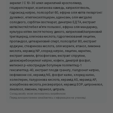
акрилат / C 10-30 алкіл акрилатний кросполімер,
гліцерилстеарат, ксантанова камедь, каприлілгліколь,
гідроксид натрію, полісорбат 60, ефірна олія квітів пеларгонії
духмяної, етилгексилгліцерин, аденозин, олія мигдалю
солодкого, сорбітан ізостеарат, динатрію ЕДТА, екстракт
квітів/листя/стебел м’яти польової, ефірна олія мандарину,
культура клітин листя тютюну дикого, каприловий/каприновий
тригліцерид, олеїнова кислота, гідрогенізований лецитин,
пропандіол, цетеариловий спирт, полісорбат 80, екстракт
арджуни, стеаринова кислота, олія морінги, етанол, лимонна
кислота, керамід NP, хлорид натрію, лецитин, карнітин,
екстракт акмели, фітосфінгозин, екстракт спіруліни,
дезоксирибонуклеат натрію, кофеїн, динатрій фосфат,
метионіл р-клостридіум ботулінум поліпептид-1
гексапептид-40, екстракт плодів гранату, гіалуронат натрію,
ізофлавони сої, керамід NS, фосфат калію, хлорид калію,
холестерин, гіалуронова кислота, керамід AS, керамід AP,
аскорбінова кислота, ресвератрол, керамід EOP, цитронелол,
ліналоол, лімонен, гераніол, цитраль.
Склад засобу може змінюватись виробником.
Перед використанням ознайомтесь з інформацією на упаковці.