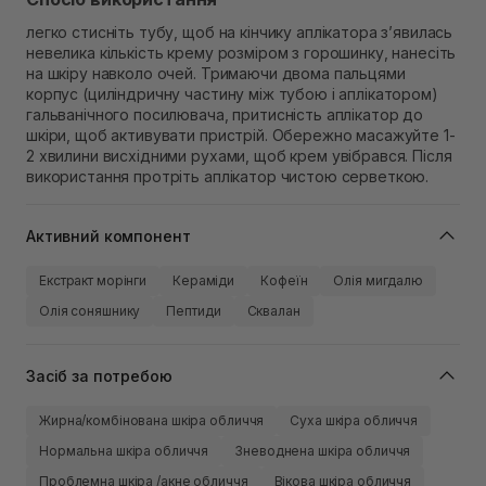
легко стисніть тубу, щоб на кінчику аплікатора з’явилась
невелика кількість крему розміром з горошинку, нанесіть
на шкіру навколо очей. Тримаючи двома пальцями
корпус (циліндричну частину між тубою і аплікатором)
гальванічного посилювача, притисність аплікатор до
шкіри, щоб активувати пристрій. Обережно масажуйте 1-
2 хвилини висхідними рухами, щоб крем увібрався. Після
використання протріть аплікатор чистою серветкою.
Активний компонент
Екстракт морінги
Кераміди
Кофеїн
Олія мигдалю
Олія соняшнику
Пептиди
Сквалан
Засіб за потребою
Жирна/комбінована шкіра обличчя
Суха шкіра обличчя
Нормальна шкіра обличчя
Зневоднена шкіра обличчя
Проблемна шкіра /акне обличчя
Вікова шкіра обличчя