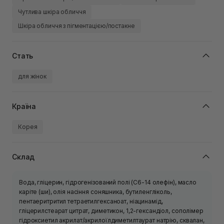
Чутлива шкіра обличчя
Шкіра обличчя з пігментацією/постакне
Стать
для жінок
Країна
Корея
Склад
Вода, гліцерин, гідрогенізований полі (C6-14 олефін), масло
каріте (ши), олія насіння соняшника, бутиленгліколь,
пентаеритритил тетраетилгексаноат, ніацинамід,
гліцерилстеарат цитрат, диметикон, 1,2-гександіол, сополімер
гідроксиетил акрилат/акрилоїлдиметилтаурат натрію, сквалан,