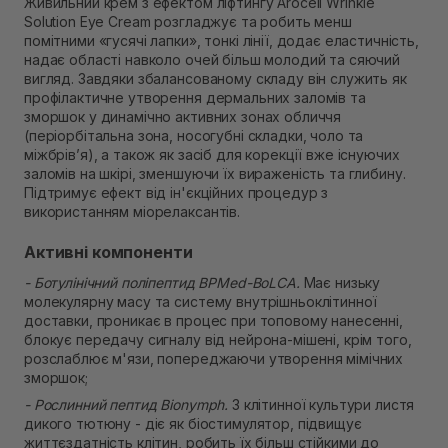
Живильний крем з ефектом ліфтингу Arocell Wrinkle
Самовивіз м. Рівне, вул. 16-го Липня, 15
Solution Eye Cream розгладжує та робить менш
В наявності
помітними «гусячі лапки», тонкі лінії, додає еластичність,
Самовивіз м. Рівне, вул. Кулика і Гудачека 23 (ТЦ
надає області навколо очей більш молодий та сяючий
Екватор)
вигляд. Завдяки збалансованому складу він служить як
В наявності
профілактичне утворення дермальних заломів та
зморшок у динамічно активних зонах обличчя
(періорбітальна зона, носогубні складки, чоло та
міжбрів’я), а також як засіб для корекції вже існуючих
заломів на шкірі, зменшуючи їх вираженість та глибину.
Підтримує ефект від ін'єкційних процедур з
використанням міорелаксантів.
Активні компоненти
- Ботулінічний поліпептид BPMed-BoLCA.
Має низьку
молекулярну масу та систему внутрішньоклітинної
доставки, проникає в процес при топовому нанесенні,
блокує передачу сигналу від нейрона-мішені, крім того,
розслаблює м'язи, попереджаючи утворення мімічних
зморшок;
- Рослинний пептид Bionymph.
З клітинної культури листя
дикого тютюну - діє як біостимулятор, підвищує
життєздатність клітин, робить їх більш стійкими до