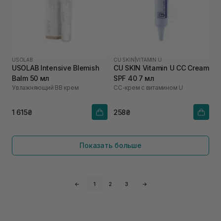
USOLAB
CU SKIN
|
VITAMIN U
USOLAB Intensive Blemish
CU SKIN Vitamin U CC Cream
Balm 50 мл
SPF 40 7 мл
Увлажняющий ВВ крем
СС-крем с витамином U
1 615₴
258₴
Показать больше
←
1
2
3
→