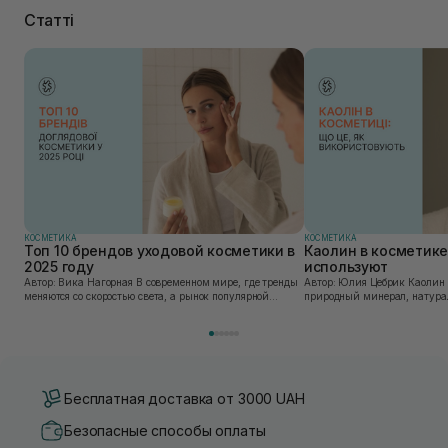
Статті
КОСМЕТИКА
КОСМЕТИКА
Топ 10 брендов уходовой косметики в
Каолин в косметике:
2025 году
используют
Автор: Вика Нагорная В современном мире, где тренды
Автор: Юлия Цебрик Каолин в косметологии – это
меняются со скоростью света, а рынок популярной
природный минерал, натурал
косметики переполнен новыми предложениями, выбор
имеет множество преимущес
средства для ухода становится настоящим вызовом....
головы, благодаря большому 
Бесплатная доставка от 3000 UAH
Безопасные способы оплаты