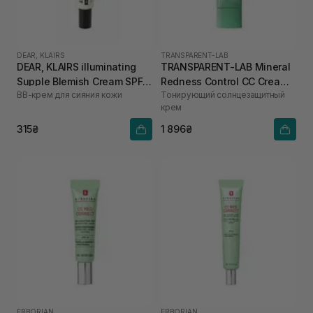
DEAR, KLAIRS
TRANSPARENT-LAB
DEAR, KLAIRS illuminating
TRANSPARENT-LAB Mineral
Supple Blemish Cream SPF
Redness Control CC Cream
ВВ-крем для сияния кожи
Тонирующий солнцезащитный
40 10 мл
SPF50 45 мл
крем
315₴
1 896₴
ERBORIAN
ERBORIAN