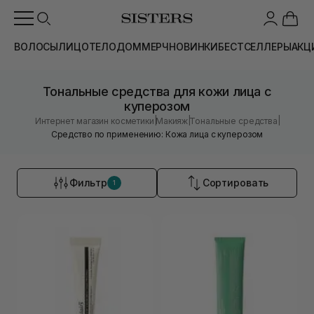
ВОЛОСЫ
ЛИЦО
ТЕЛО
ДОМ
МЕРЧ
НОВИНКИ
БЕСТСЕЛЛЕРЫ
АКЦ
Тональные средства для кожи лица с
куперозом
|
|
|
Интернет магазин косметики
Макияж
Тональные средства
Средство по применению: Кожа лица с куперозом
Фильтр
Сортировать
1