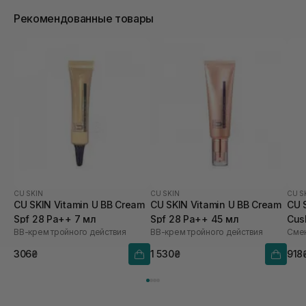
Рекомендованные товары
CU SKIN
CU SKIN
CU S
CU SKIN Vitamin U BB Cream
CU SKIN Vitamin U BB Cream
CU 
Spf 28 Pa++ 7 мл
Spf 28 Pa++ 45 мл
Cus
BB-крем тройного действия
BB-крем тройного действия
Смен
21 
306₴
1 530₴
918