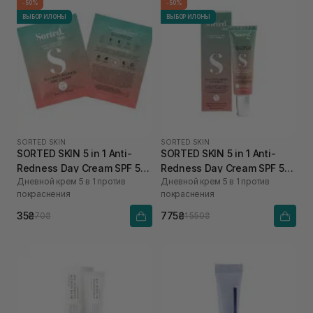
-50%
-50%
ВЫБОР ИЛОНЫ
ВЫБОР ИЛОНЫ
SORTED SKIN
SORTED SKIN
SORTED SKIN 5 in 1 Anti-
SORTED SKIN 5 in 1 Anti-
Redness Day Cream SPF 50
Redness Day Cream SPF 50
Дневной крем 5 в 1 против
Дневной крем 5 в 1 против
2 мл
30 мл
покраснения
покраснения
35₴
775₴
70₴
1 550₴