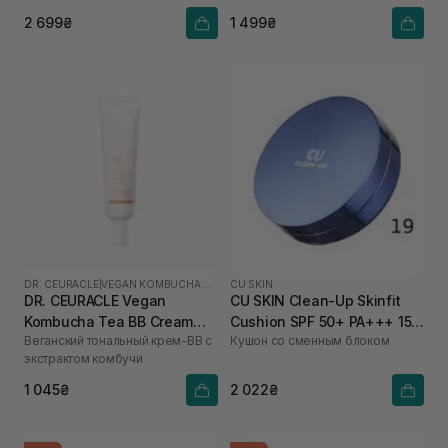
2 699₴
1 499₴
DR. CEURACLE
|
VEGAN KOMBUCHA TEA
CU SKIN
DR. CEURACLE Vegan
CU SKIN Clean-Up Skinfit
Kombucha Tea BB Cream
Cushion SPF 50+ PA+++ 15 г
Веганский тональный крем-ВВ с
Кушон со сменным блоком
Normal 30 мл
+ 15 г 19 тон
экстрактом комбучи
1 045₴
2 022₴